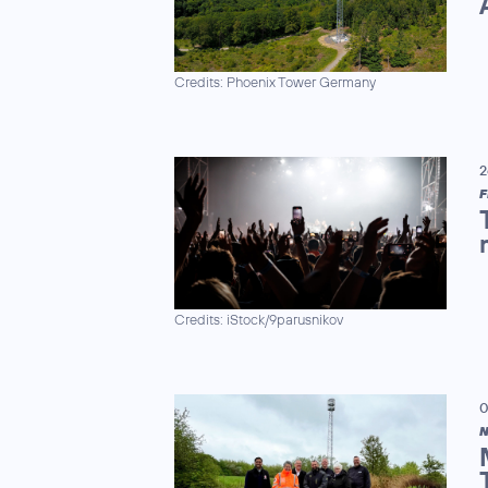
Credits: Phoenix Tower Germany
2
F
Credits: iStock/9parusnikov
0
N