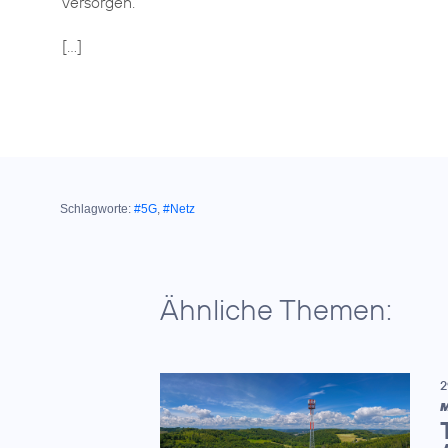
versorgen.
[...]
Schlagworte:
#5G
,
#Netz
Ähnliche Themen:
2
M