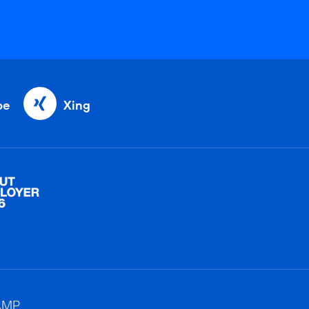
be
Xing
AMP