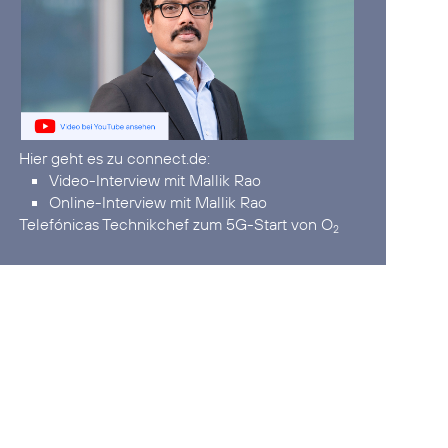
Video-Interview mit Mallik Rao
Online-Interview mit Mallik Rao
Telefónicas Technikchef zum 5G-Start von O
2