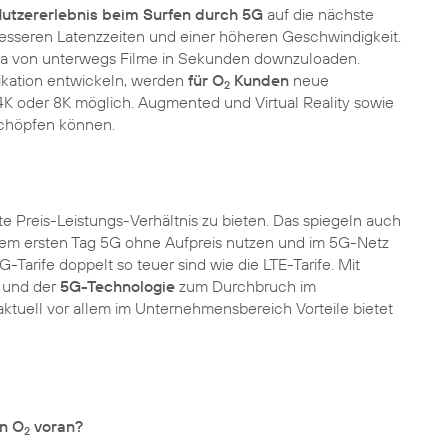
utzererlebnis beim Surfen durch 5G
auf die nächste
esseren Latenzzeiten und einer höheren Geschwindigkeit.
twa von unterwegs Filme in Sekunden downzuloaden.
kation entwickeln, werden
für O
Kunden
neue
2
K oder 8K möglich. Augmented und Virtual Reality sowie
schöpfen können.
e Preis-Leistungs-Verhältnis zu bieten. Das spiegeln auch
em ersten Tag 5G ohne Aufpreis nutzen und im 5G-Netz
Tarife doppelt so teuer sind wie die LTE-Tarife. Mit
n und der
5G-Technologie
zum Durchbruch im
ktuell vor allem im Unternehmensbereich Vorteile bietet
on O
voran?
2