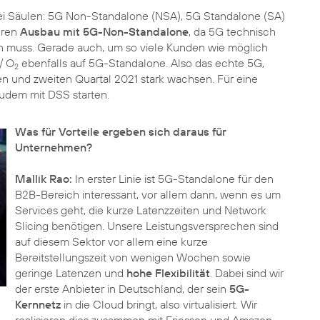
ei Säulen: 5G Non-Standalone (NSA), 5G Standalone (SA)
eren
Ausbau mit 5G-Non-Standalone
, da 5G technisch
en muss. Gerade auch, um so viele Kunden wie möglich
/ O
ebenfalls auf 5G-Standalone. Also das echte 5G,
2
en und zweiten Quartal 2021 stark wachsen. Für eine
udem mit DSS starten.
Was für Vorteile ergeben sich daraus für
Unternehmen?
Mallik Rao:
In erster Linie ist 5G-Standalone für den
B2B-Bereich interessant, vor allem dann, wenn es um
Services geht, die kurze Latenzzeiten und Network
Slicing benötigen. Unsere Leistungsversprechen sind
auf diesem Sektor vor allem eine kurze
Bereitstellungszeit von wenigen Wochen sowie
geringe Latenzen und
hohe Flexibilität
. Dabei sind wir
der erste Anbieter in Deutschland, der sein
5G-
Kernnetz
in die Cloud bringt, also virtualisiert. Wir