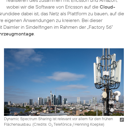
realisieren dies zusammen mit Ericsson und Amazon,
wobei wir die Software von Ericsson auf die
Cloud-
rundidee dabei ist, das Netz als Plattform zu bauen, auf die
re eigenen Anwendungen zu kreieren. Bei dieser
 mit Daimler in Sindelfingen im Rahmen der „Factory 56“
Fahrzeugmontage
.
Dynamic Spectrum Sharing ist relevant vor allem für den frühen
Flächenausbau. (
Credits: O
Telefónica / Henning Koepke
)
2