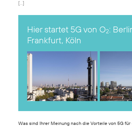
[…]
Hier startet 5G von O
: Ber
2
Frankfurt, Köln
Was sind Ihrer Meinung nach die Vorteile von 5G fü