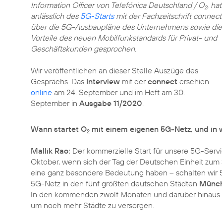
Information Officer von Telefónica Deutschland / O
, hat
2
anlässlich des
5G-Starts
mit der Fachzeitschrift connect
über die 5G-Ausbaupläne des Unternehmens sowie die
Vorteile des neuen Mobilfunkstandards für Privat- und
Geschäftskunden gesprochen.
Wir veröffentlichen an dieser Stelle Auszüge des
Gesprächs. Das
Interview
mit der
connect
erschien
online
am 24. September und im Heft am 30.
September in
Ausgabe 11/2020
.
Wann startet O
mit einem eigenen 5G-Netz, und in 
2
Mallik Rao:
Der kommerzielle Start für unsere 5G-Servic
Oktober, wenn sich der Tag der Deutschen Einheit zum 
eine ganz besondere Bedeutung haben –
schalten wir 
5G-Netz in den fünf größten deutschen Städten
Münche
In den kommenden zwölf Monaten und darüber hinaus
um noch mehr Städte zu versorgen.