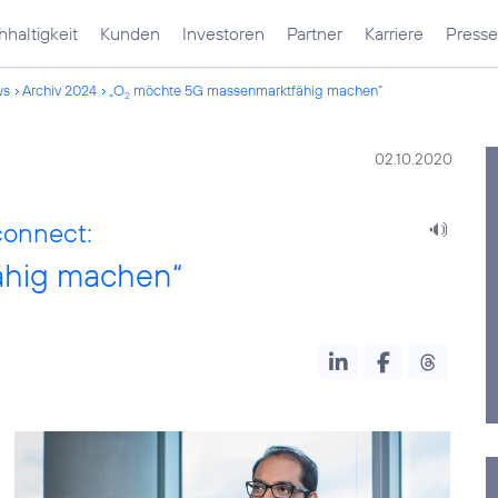
haltigkeit
Kunden
Investoren
Partner
Karriere
Presse
ws
Archiv 2024
„O
möchte 5G massenmarktfähig machen“
2
02.10.2020
connect:
hig machen“