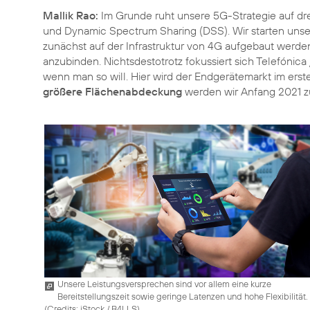
Mallik Rao:
Im Grunde ruht unsere 5G-Strategie auf dr
und Dynamic Spectrum Sharing (DSS). Wir starten uns
zunächst auf der Infrastruktur von 4G aufgebaut werd
anzubinden. Nichtsdestotrotz fokussiert sich Telefónica 
wenn man so will. Hier wird der Endgerätemarkt im erst
größere Flächenabdeckung
werden wir Anfang 2021 z
Unsere Leistungsversprechen sind vor allem eine kurze
Bereitstellungszeit sowie geringe Latenzen und hohe Flexibilität.
(
Credits: iStock / B4LLS
)