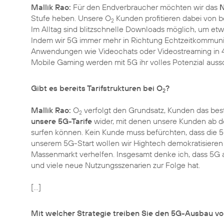
Mallik Rao:
Für den Endverbraucher möchten wir das
N
Stufe heben. Unsere O
Kunden profitieren dabei von b
2
Im Alltag sind blitzschnelle Downloads möglich, um e
Indem wir 5G immer mehr in Richtung Echtzeitkommuni
Anwendungen wie Videochats oder Videostreaming in 4
Mobile Gaming werden mit 5G ihr volles Potenzial aus
Gibt es bereits Tarifstrukturen bei O
?
2
Mallik Rao:
O
verfolgt den Grundsatz, Kunden das best
2
unsere 5G-Tarife
wider, mit denen unsere Kunden ab d
surfen können. Kein Kunde muss befürchten, dass die 5G-
unserem 5G-Start wollen wir Hightech demokratisiere
Massenmarkt verhelfen. Insgesamt denke ich, dass 5G a
und viele neue Nutzungsszenarien zur Folge hat.
[…]
Mit welcher Strategie treiben Sie den 5G-Ausbau v