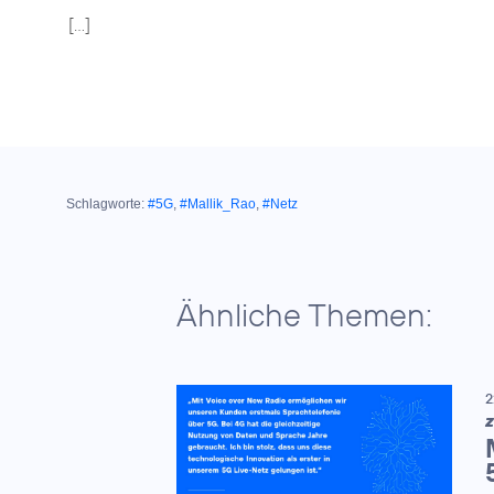
[…]
Schlagworte:
#5G
,
#Mallik_Rao
,
#Netz
Ähnliche Themen:
2
Z