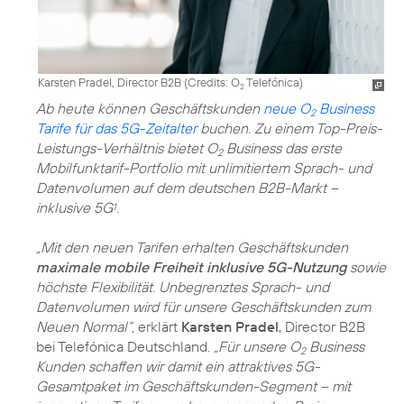
Karsten Pradel, Director B2B (
Credits: O
Telefónica
)
2
Ab heute können Geschäftskunden
neue O
Business
2
Tarife für das 5G-Zeitalter
buchen. Zu einem Top-Preis-
Leistungs-Verhältnis bietet O
Business das erste
2
Mobilfunktarif-Portfolio mit unlimitiertem Sprach- und
Datenvolumen auf dem deutschen B2B-Markt –
inklusive 5G
.
1
„Mit den neuen Tarifen erhalten Geschäftskunden
maximale mobile Freiheit inklusive 5G-Nutzung
sowie
höchste Flexibilität. Unbegrenztes Sprach- und
Datenvolumen wird für unsere Geschäftskunden zum
Neuen Normal“,
erklärt
Karsten Pradel
, Director B2B
bei Telefónica Deutschland.
„Für unsere O
Business
2
Kunden schaffen wir damit ein attraktives 5G-
Gesamtpaket im Geschäftskunden-Segment – mit