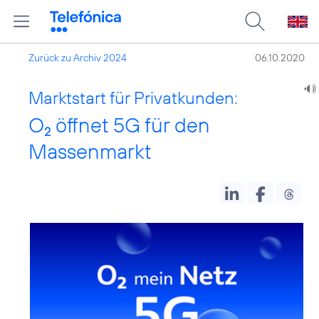
Zurück zu Archiv 2024
06.10.2020
Marktstart für Privatkunden:
O
öffnet 5G für den
2
Massenmarkt