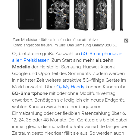
Zum Marktstart dürfen sich Kunden über attraktive
Kombiangebote freuen. Im Bild: Das Samsung Galaxy S20 5G
O
bietet eine große Auswahl an
5G-Smartphones in
2
allen Preisklassen
. Zum Start sind
mehr als zehn
Modelle
der Hersteller Samsung, Huawei, Xiaomi,
Google und Oppo Teil des Sortiments. Zudem werden
in nächster Zeit weitere attraktive 5G-fähige Geräte im
Markt erwartet. Über
O
My Handy
können Kunden ihr
2
5G-Smartphone
mit oder ohne Mobilfunkvertrag
erwerben. Benötigen sie lediglich ein neues Endgerät,
wählen Kunden zwischen einer bequemen
Einmalzahlung oder der flexiblen Ratenzahlung über 6,
12, 24, 36 oder 48 Monate. Der Gerätepreis bleibt dabei
immer gleich, die monatliche Rate variiert: Je länger der
Zeitraum desto niedriger fällt sie aus. So werden auch