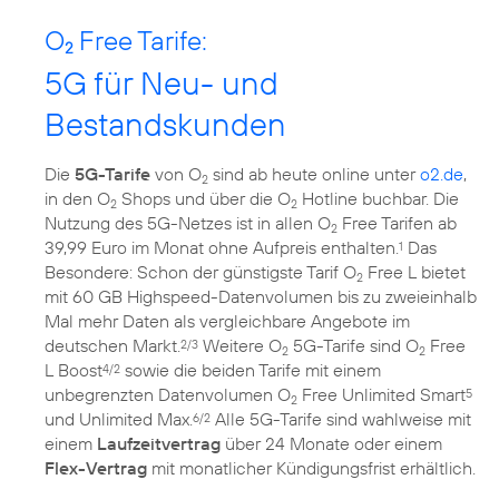
O
Free Tarife:
2
5G für Neu- und
Bestandskunden
Die
5G-Tarife
von O
sind ab heute online unter
o2.de
,
2
in den O
Shops und über die O
Hotline buchbar. Die
2
2
Nutzung des 5G-Netzes ist in allen O
Free Tarifen ab
2
39,99 Euro im Monat ohne Aufpreis enthalten.
Das
1
Besondere: Schon der günstigste Tarif O
Free L bietet
2
mit 60 GB Highspeed-Datenvolumen bis zu zweieinhalb
Mal mehr Daten als vergleichbare Angebote im
deutschen Markt.
Weitere O
5G-Tarife sind O
Free
2/3
2
2
L Boost
sowie die beiden Tarife mit einem
4/2
unbegrenzten Datenvolumen O
Free Unlimited Smart
5
2
und Unlimited Max.
Alle 5G-Tarife sind wahlweise mit
6/2
einem
Laufzeitvertrag
über 24 Monate oder einem
Flex-Vertrag
mit monatlicher Kündigungsfrist erhältlich.