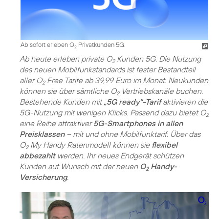
Ab sofort erleben O
Privatkunden 5G.
2
Ab heute erleben private O
Kunden 5G: Die Nutzung
2
des neuen Mobilfunkstandards ist fester Bestandteil
aller O
Free Tarife ab 39,99 Euro im Monat. Neukunden
2
können sie über sämtliche O
Vertriebskanäle buchen.
2
Bestehende Kunden mit
„5G ready“-Tarif
aktivieren die
5G-Nutzung mit wenigen Klicks. Passend dazu bietet O
2
eine Reihe attraktiver
5G-Smartphones in allen
Preisklassen
– mit und ohne Mobilfunktarif. Über das
O
My Handy Ratenmodell können sie
flexibel
2
abbezahlt
werden. Ihr neues Endgerät schützen
Kunden auf Wunsch mit der neuen
O
Handy-
2
Versicherung
.