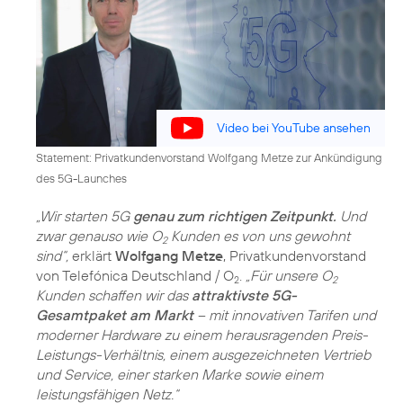
Video bei YouTube ansehen
Statement: Privatkundenvorstand Wolfgang Metze zur Ankündigung
des 5G-Launches
„Wir starten 5G
genau zum richtigen Zeitpunkt.
Und
zwar genauso wie O
Kunden es von uns gewohnt
2
sind“,
erklärt
Wolfgang Metze
, Privatkundenvorstand
von Telefónica Deutschland / O
.
„Für unsere O
2
2
Kunden schaffen wir das
attraktivste 5G-
Gesamtpaket am Markt
– mit innovativen Tarifen und
moderner Hardware zu einem herausragenden Preis-
Leistungs-Verhältnis, einem ausgezeichneten Vertrieb
und Service, einer starken Marke sowie einem
leistungsfähigen Netz.“