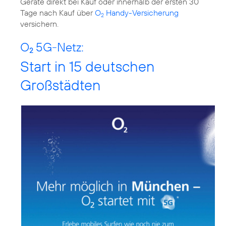
Geräte direkt bei Kauf oder innerhalb der ersten 30
Tage nach Kauf über
O
Handy-Versicherung
2
O
5G-Netz:
2
Start in 15 deutschen
Großstädten