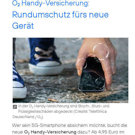
O
Handy-Versicherung:
2
Rundumschutz fürs neue
Gerät
In der O
Handy-Versicherung sind Bruch-, Sturz- und
2
Flüssigkeitsschäden abgedeckt (
Credits: Telefónica
Deutschland / O
)
2
Wer sein 5G-Smartphone absichern möchte, bucht die
neue
O
Handy-Versicherung
dazu.
Ab 4,95 Euro im
9
2