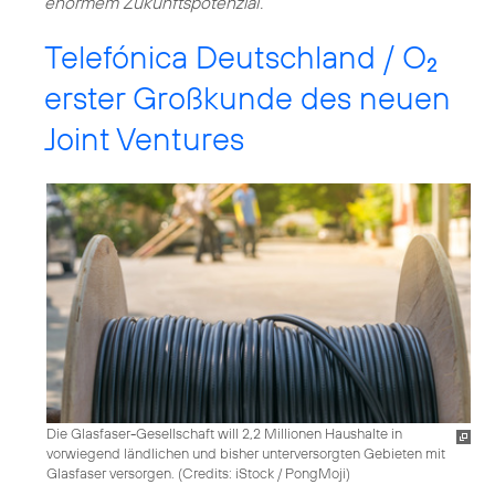
enormem Zukunftspotenzial.“
Telefónica Deutschland / O
2
erster Großkunde des neuen
Joint Ventures
Die Glasfaser-Gesellschaft will 2,2 Millionen Haushalte in
vorwiegend ländlichen und bisher unterversorgten Gebieten mit
Glasfaser versorgen. (
Credits: iStock / PongMoji
)