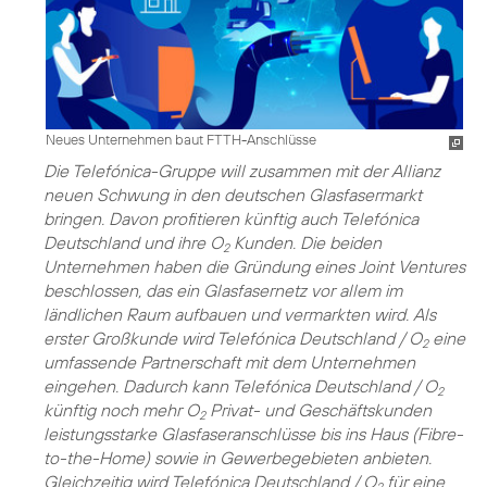
Neues Unternehmen baut FTTH-Anschlüsse
Die Telefónica-Gruppe will zusammen mit der Allianz
neuen Schwung in den deutschen Glasfasermarkt
bringen. Davon profitieren künftig auch Telefónica
Deutschland und ihre O
Kunden. Die beiden
2
Unternehmen haben die Gründung eines Joint Ventures
beschlossen, das ein Glasfasernetz vor allem im
ländlichen Raum aufbauen und vermarkten wird. Als
erster Großkunde wird Telefónica Deutschland / O
eine
2
umfassende Partnerschaft mit dem Unternehmen
eingehen. Dadurch kann Telefónica Deutschland / O
2
künftig noch mehr O
Privat- und Geschäftskunden
2
leistungsstarke Glasfaseranschlüsse bis ins Haus (Fibre-
to-the-Home) sowie in Gewerbegebieten anbieten.
Gleichzeitig wird Telefónica Deutschland / O
für eine
2