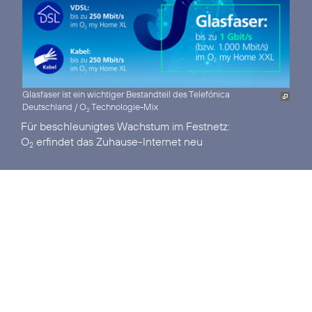
Glasfaser ist ein wichtiger Bestandteil des Telefónica
Deutschland / O
Technologie-Mix
2
O
erfindet das Zuhause-Internet neu
2