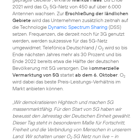
2021 wird das O
5G-Netz von 450 auf über 6.000
2
Antennen wachsen. Zur
Erschließung der ländlichen
Gebiete
wird das Unternehmen zusätzlich zeitnah auf
die Technologie
Dynamic Spectrum Sharing
(DSS)
setzen. Frequenzen, die derzeit noch für 3G genutzt
werden, werden sukzessive für das 5G-Netz
umgewidmet. Telefónica Deutschland / O
wird so bis
2
Ende nächsten Jahres mehr als 30 Prozent und bis
Ende 2022 bereits etwa die Hälfte der deutschen
Bevölkerung mit 5G versorgen. Die k
ommerzielle
Vermarktung von 5G
startet
ab dem 6. Oktober
. O
2
wird dabei das beste Preis-Leistungs-Verhältnis im
Markt anbieten können.
„Wir demokratisieren Hightech und machen 5G
massenmarktfähig. Für den Start von 5G haben wir
bewusst den Jahrestag der Deutschen Einheit gewählt.
Dieser Tag steht in besonderem Maße für Fortschritt,
Freiheit und die Verbindung von Menschen in unserem
Land. Wir schalten unser O
5G Netz nun live – in
2