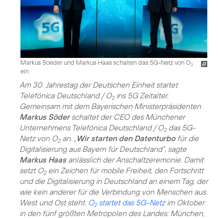
Markus Soeder und Markus Haas schalten das 5G-Netz von O
2
ein
Am 30. Jahrestag der Deutschen Einheit startet
Telefónica Deutschland / O
ins 5G Zeitalter.
2
Gemeinsam mit dem Bayerischen Ministerpräsidenten
Markus Söder
schaltet der CEO des Münchener
Unternehmens Telefónica Deutschland / O
das 5G-
2
Netz von O
an. „
Wir starten den Datenturbo
für die
2
Digitalisierung aus Bayern für Deutschland“, sagte
Markus Haas
anlässlich der Anschaltzeremonie. Damit
setzt O
ein Zeichen für mobile Freiheit, den Fortschritt
2
und die Digitalisierung in Deutschland an einem Tag, der
wie kein anderer für die Verbindung von Menschen aus
West und Ost steht.
O
startet das 5G-Netz
im Oktober
2
in den fünf größten Metropolen des Landes: München,