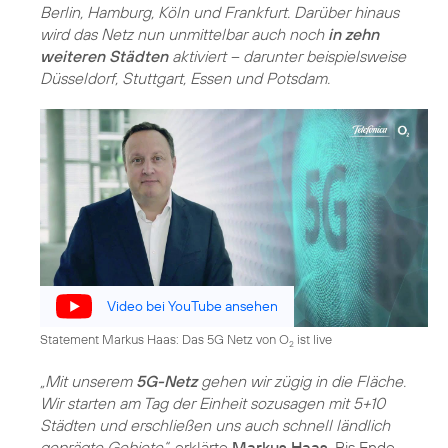
Berlin, Hamburg, Köln und Frankfurt. Darüber hinaus
wird das Netz nun unmittelbar auch noch
in zehn
weiteren Städten
aktiviert – darunter beispielsweise
Düsseldorf, Stuttgart, Essen und Potsdam.
Video bei YouTube ansehen
Statement Markus Haas: Das 5G Netz von O
ist live
2
„Mit unserem
5G-Netz
gehen wir zügig in die Fläche.
Wir starten am Tag der Einheit sozusagen mit 5+10
Städten und erschließen uns auch schnell ländlich
geprägte Gebiete“
, erklärte
Markus Haas
. Bis Ende