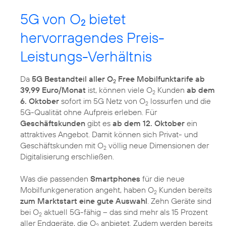
5G von O
bietet
2
hervorragendes Preis-
Leistungs-Verhältnis
Da
5G Bestandteil aller O
Free Mobilfunktarife ab
2
39,99 Euro/Monat
ist, können viele O
Kunden
ab dem
2
6. Oktober
sofort im 5G Netz von O
lossurfen und die
2
5G-Qualität ohne Aufpreis erleben. Für
Geschäftskunden
gibt es
ab dem 12. Oktober
ein
attraktives Angebot. Damit können sich Privat- und
Geschäftskunden mit O
völlig neue Dimensionen der
2
Digitalisierung erschließen.
Was die passenden
Smartphones
für die neue
Mobilfunkgeneration angeht, haben O
Kunden bereits
2
zum Marktstart eine gute Auswahl
. Zehn Geräte sind
bei O
aktuell 5G-fähig – das sind mehr als 15 Prozent
2
aller Endgeräte, die O
anbietet. Zudem werden bereits
2