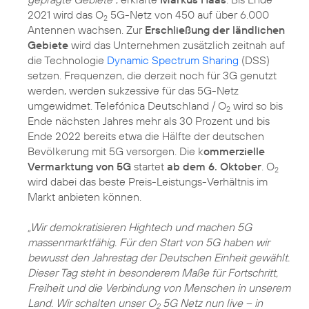
2021 wird das O
5G-Netz von 450 auf über 6.000
2
Antennen wachsen. Zur
Erschließung der ländlichen
Gebiete
wird das Unternehmen zusätzlich zeitnah auf
die Technologie
Dynamic Spectrum Sharing
(DSS)
setzen. Frequenzen, die derzeit noch für 3G genutzt
werden, werden sukzessive für das 5G-Netz
umgewidmet. Telefónica Deutschland / O
wird so bis
2
Ende nächsten Jahres mehr als 30 Prozent und bis
Ende 2022 bereits etwa die Hälfte der deutschen
Bevölkerung mit 5G versorgen. Die k
ommerzielle
Vermarktung von 5G
startet
ab dem 6. Oktober
. O
2
wird dabei das beste Preis-Leistungs-Verhältnis im
Markt anbieten können.
„Wir demokratisieren Hightech und machen 5G
massenmarktfähig. Für den Start von 5G haben wir
bewusst den Jahrestag der Deutschen Einheit gewählt.
Dieser Tag steht in besonderem Maße für Fortschritt,
Freiheit und die Verbindung von Menschen in unserem
Land. Wir schalten unser O
5G Netz nun live – in
2