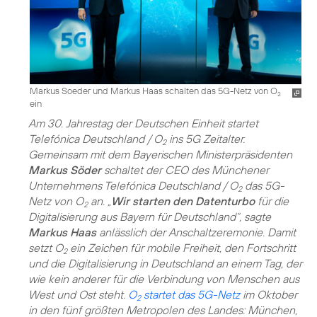
Markus Soeder und Markus Haas schalten das 5G-Netz von O
2
ein
Am 30. Jahrestag der Deutschen Einheit startet
Telefónica Deutschland / O
ins 5G Zeitalter.
2
Gemeinsam mit dem Bayerischen Ministerpräsidenten
Markus Söder
schaltet der CEO des Münchener
Unternehmens Telefónica Deutschland / O
das 5G-
2
Netz von O
an. „
Wir starten den Datenturbo
für die
2
Digitalisierung aus Bayern für Deutschland“, sagte
Markus Haas
anlässlich der Anschaltzeremonie. Damit
setzt O
ein Zeichen für mobile Freiheit, den Fortschritt
2
und die Digitalisierung in Deutschland an einem Tag, der
wie kein anderer für die Verbindung von Menschen aus
West und Ost steht.
O
startet das 5G-Netz
im Oktober
2
in den fünf größten Metropolen des Landes: München,