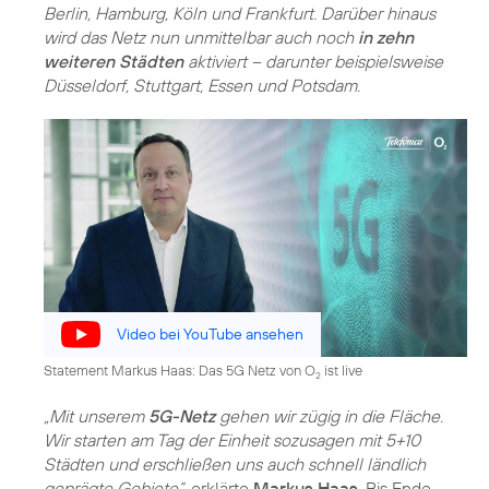
Berlin, Hamburg, Köln und Frankfurt. Darüber hinaus
wird das Netz nun unmittelbar auch noch
in zehn
weiteren Städten
aktiviert – darunter beispielsweise
Düsseldorf, Stuttgart, Essen und Potsdam.
Video bei YouTube ansehen
Statement Markus Haas: Das 5G Netz von O
ist live
2
„Mit unserem
5G-Netz
gehen wir zügig in die Fläche.
Wir starten am Tag der Einheit sozusagen mit 5+10
Städten und erschließen uns auch schnell ländlich
geprägte Gebiete“
, erklärte
Markus Haas
. Bis Ende