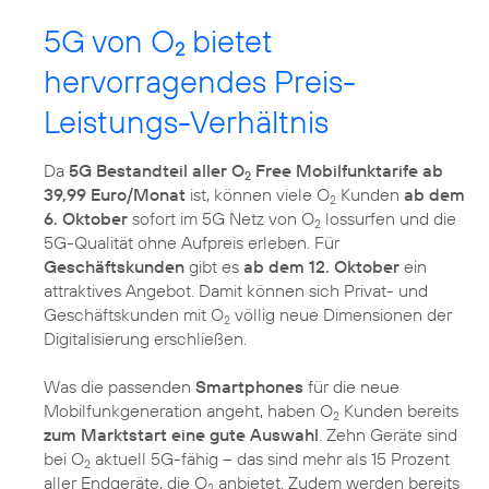
5G von O
bietet
2
hervorragendes Preis-
Leistungs-Verhältnis
Da
5G Bestandteil aller O
Free Mobilfunktarife ab
2
39,99 Euro/Monat
ist, können viele O
Kunden
ab dem
2
6. Oktober
sofort im 5G Netz von O
lossurfen und die
2
5G-Qualität ohne Aufpreis erleben. Für
Geschäftskunden
gibt es
ab dem 12. Oktober
ein
attraktives Angebot. Damit können sich Privat- und
Geschäftskunden mit O
völlig neue Dimensionen der
2
Digitalisierung erschließen.
Was die passenden
Smartphones
für die neue
Mobilfunkgeneration angeht, haben O
Kunden bereits
2
zum Marktstart eine gute Auswahl
. Zehn Geräte sind
bei O
aktuell 5G-fähig – das sind mehr als 15 Prozent
2
aller Endgeräte, die O
anbietet. Zudem werden bereits
2