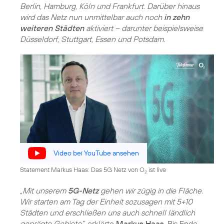
Berlin, Hamburg, Köln und Frankfurt. Darüber hinaus
wird das Netz nun unmittelbar auch noch
in zehn
weiteren Städten
aktiviert – darunter beispielsweise
Düsseldorf, Stuttgart, Essen und Potsdam.
Video bei YouTube ansehen
Statement Markus Haas: Das 5G Netz von O
ist live
2
„Mit unserem
5G-Netz
gehen wir zügig in die Fläche.
Wir starten am Tag der Einheit sozusagen mit 5+10
Städten und erschließen uns auch schnell ländlich
geprägte Gebiete“
, erklärte
Markus Haas
. Bis Ende