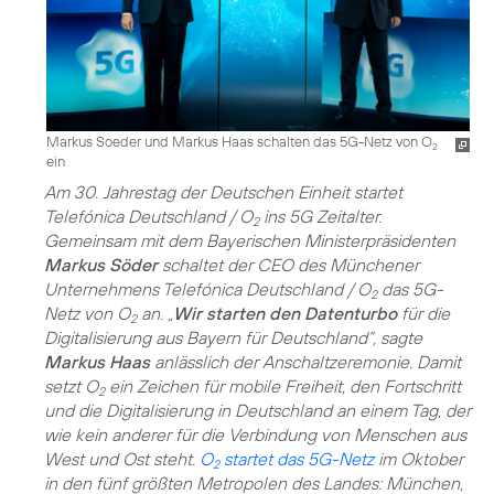
Markus Soeder und Markus Haas schalten das 5G-Netz von O
2
ein
Am 30. Jahrestag der Deutschen Einheit startet
Telefónica Deutschland / O
ins 5G Zeitalter.
2
Gemeinsam mit dem Bayerischen Ministerpräsidenten
Markus Söder
schaltet der CEO des Münchener
Unternehmens Telefónica Deutschland / O
das 5G-
2
Netz von O
an. „
Wir starten den Datenturbo
für die
2
Digitalisierung aus Bayern für Deutschland“, sagte
Markus Haas
anlässlich der Anschaltzeremonie. Damit
setzt O
ein Zeichen für mobile Freiheit, den Fortschritt
2
und die Digitalisierung in Deutschland an einem Tag, der
wie kein anderer für die Verbindung von Menschen aus
West und Ost steht.
O
startet das 5G-Netz
im Oktober
2
in den fünf größten Metropolen des Landes: München,