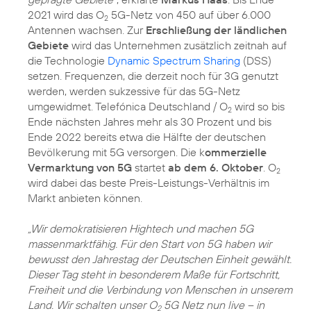
2021 wird das O
5G-Netz von 450 auf über 6.000
2
Antennen wachsen. Zur
Erschließung der ländlichen
Gebiete
wird das Unternehmen zusätzlich zeitnah auf
die Technologie
Dynamic Spectrum Sharing
(DSS)
setzen. Frequenzen, die derzeit noch für 3G genutzt
werden, werden sukzessive für das 5G-Netz
umgewidmet. Telefónica Deutschland / O
wird so bis
2
Ende nächsten Jahres mehr als 30 Prozent und bis
Ende 2022 bereits etwa die Hälfte der deutschen
Bevölkerung mit 5G versorgen. Die k
ommerzielle
Vermarktung von 5G
startet
ab dem 6. Oktober
. O
2
wird dabei das beste Preis-Leistungs-Verhältnis im
Markt anbieten können.
„Wir demokratisieren Hightech und machen 5G
massenmarktfähig. Für den Start von 5G haben wir
bewusst den Jahrestag der Deutschen Einheit gewählt.
Dieser Tag steht in besonderem Maße für Fortschritt,
Freiheit und die Verbindung von Menschen in unserem
Land. Wir schalten unser O
5G Netz nun live – in
2