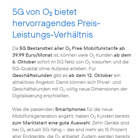
5G von O
bietet
2
hervorragendes Preis-
Leistungs-Verhältnis
Da
5G Bestandteil aller O
Free Mobilfunktarife ab
2
39,99 Euro/Monat
ist, können viele O
Kunden
ab dem
2
6. Oktober
sofort im 5G Netz von O
lossurfen und die
2
5G-Qualität ohne Aufpreis erleben. Für
Geschäftskunden
gibt es
ab dem 12. Oktober
ein
attraktives Angebot. Damit können sich Privat- und
Geschäftskunden mit O
völlig neue Dimensionen der
2
Digitalisierung erschließen.
Was die passenden
Smartphones
für die neue
Mobilfunkgeneration angeht, haben O
Kunden bereits
2
zum Marktstart eine gute Auswahl
. Zehn Geräte sind
bei O
aktuell 5G-fähig – das sind mehr als 15 Prozent
2
aller Endgeräte, die O
anbietet. Zudem werden bereits
2