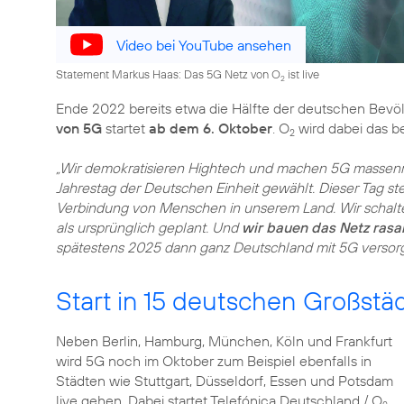
Video bei YouTube ansehen
Statement Markus Haas: Das 5G Netz von O
ist live
2
Ende 2022 bereits etwa die Hälfte der deutschen Bevöl
von 5G
startet
ab dem 6. Oktober
. O
wird dabei das b
2
„Wir demokratisieren Hightech und machen 5G massenm
Jahrestag der Deutschen Einheit gewählt. Dieser Tag ste
Verbindung von Menschen in unserem Land. Wir schalt
als ursprünglich geplant. Und
wir bauen das Netz rasa
spätestens 2025 dann ganz Deutschland mit 5G versor
Start in 15 deutschen Großstä
Neben Berlin, Hamburg, München, Köln und Frankfurt
wird 5G noch im Oktober zum Beispiel ebenfalls in
Städten wie Stuttgart, Düsseldorf, Essen und Potsdam
live gehen. Dabei startet Telefónica Deutschland / O