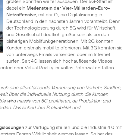
großen Schritten weiter ausbauen. Der 5G-Start ist
dabei ein
Meilenstein der Vier-Milliarden-Euro-
Netzoffensive
, mit der O
die Digitalisierung in
2
Deutschland in den nächsten Jahren vorantreibt. Denn
der Technologiesprung durch 5G wird für Wirtschaft
und Gesellschaft deutlich größer sein als bei den
bisherigen Mobilfunkgenerationen: Mit 2G konnten
Kunden erstmals mobil telefonieren. Mit 3G konnten sie
von unterwegs Emails versenden oder im Internet
surfen. Seit 4G lassen sich hochauflösende Videos
 oder Virtual Reality ihr volles Potenzial entfalten
durch eine allumfassende Vernetzung von Verkehr, Städten,
 weit über die individuelle Nutzung durch die Kunden
rie wird massiv von 5G profitieren, da Produktion und
rden. Das sichert ihre Profitabilität und
gslösungen
zur Verfügung stellen und die Industrie 4.0 mit
rnetztem Fahren Wirklichkeit werden lassen. So hat das