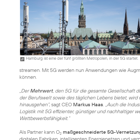
Hamburg ist eine der fünf größten Metropolen, in der 5G startet.
streamen. Mit 5G werden nun Anwendungen wie Augmented
können.
„Der
Mehrwert
, den 5G für die gesamte Gesellschaft 
der Berufswelt sowie des täglichen Lebens bietet, wird
hinausgehen“
, sagt CEO
Markus Haas
.
„Auch die Indust
Logistik mit 5G effizienter, günstiger und nachhaltiger we
Wettbewerbsfähigkeit.“
Als Partner kann O
maßgeschneiderte 5G-Vernetzun
2
digitalen Fabriken, intelligenten Energienetzen und ve