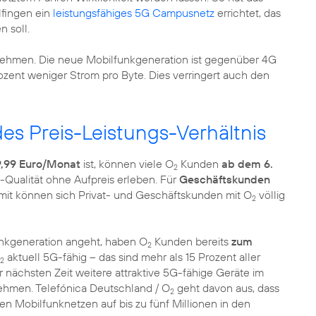
lfingen ein
leistungsfähiges 5G Campusnetz
errichtet, das
 soll.
ehmen. Die neue Mobilfunkgeneration ist gegenüber 4G
rozent weniger Strom pro Byte. Dies verringert auch den
es Preis-Leistungs-Verhältnis
9,99 Euro/Monat
ist, können viele O
Kunden
ab dem 6.
2
-Qualität ohne Aufpreis erleben. Für
Geschäftskunden
amit können sich Privat- und Geschäftskunden mit O
völlig
2
unkgeneration angeht, haben O
Kunden bereits
zum
2
aktuell 5G-fähig – das sind mehr als 15 Prozent aller
2
 nächsten Zeit weitere attraktive 5G-fähige Geräte im
nehmen. Telefónica Deutschland / O
geht davon aus, dass
2
en Mobilfunknetzen auf bis zu fünf Millionen in den