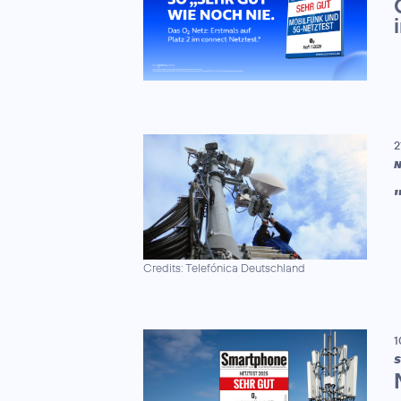
2
N
Credits: Telefónica Deutschland
1
S