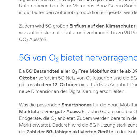
Unternehmen bereits für Mercedes-Benz Cars in Sinde
in der laufenden Automobilproduktion eingesetzt werden
Zudem wird 5G großen
Einfluss auf den Klimaschutz
n
wesentlich stromeffizienter und verbraucht bis zu 90 P
CO
Ausstoß.
2
5G von O
bietet hervorragend
2
Da
5G Bestandteil aller O
Free Mobilfunktarife ab 3
2
Oktober
sofort im 5G Netz von O
lossurfen und die 5G
2
gibt es
ab dem 12. Oktober
ein attraktives Angebot. D
neue Dimensionen der Digitalisierung erschließen.
Was die passenden
Smartphones
für die neue Mobilf
Marktstart eine gute Auswahl
. Zehn Geräte sind bei O
Endgeräte, die O
anbietet. Zudem werden bereits in der
2
Markt erwartet. Dadurch wird die 5G Nutzung stark zu
die
Zahl der 5G-fähigen aktivierten Geräte
in deutsch