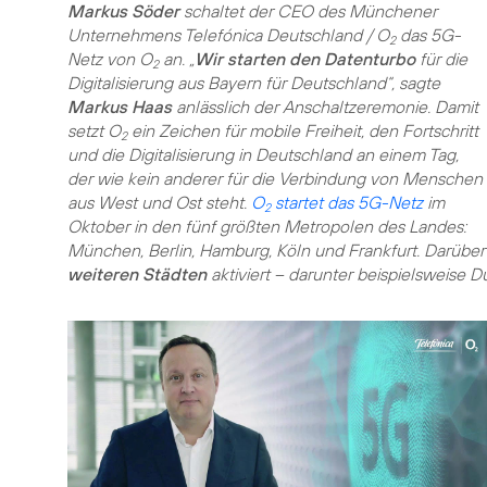
Markus Söder
schaltet der CEO des Münchener
Unternehmens Telefónica Deutschland / O
das 5G-
2
Netz von O
an. „
Wir starten den Datenturbo
für die
2
Digitalisierung aus Bayern für Deutschland“, sagte
Markus Haas
anlässlich der Anschaltzeremonie. Damit
setzt O
ein Zeichen für mobile Freiheit, den Fortschritt
2
und die Digitalisierung in Deutschland an einem Tag,
der wie kein anderer für die Verbindung von Menschen
aus West und Ost steht.
O
startet das 5G-Netz
im
2
Oktober in den fünf größten Metropolen des Landes:
München, Berlin, Hamburg, Köln und Frankfurt. Darüber
weiteren Städten
aktiviert – darunter beispielsweise D