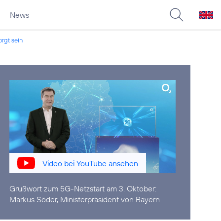
News
orgt sein
Video bei YouTube ansehen
Grußwort zum 5G-Netzstart am 3. Oktober:
Markus Söder, Ministerpräsident von Bayern