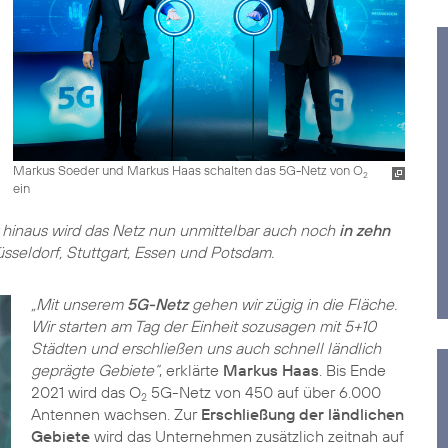
Markus Soeder und Markus Haas schalten das 5G-Netz von O
2
ein
 hinaus wird das Netz nun unmittelbar auch noch
in zehn
üsseldorf, Stuttgart, Essen und Potsdam.
„Mit unserem
5G-Netz
gehen wir zügig in die Fläche.
Wir starten am Tag der Einheit sozusagen mit 5+10
Städten und erschließen uns auch schnell ländlich
geprägte Gebiete“
, erklärte
Markus Haas
. Bis Ende
2021 wird das O
5G-Netz von 450 auf über 6.000
2
Antennen wachsen. Zur
Erschließung der ländlichen
Gebiete
wird das Unternehmen zusätzlich zeitnah auf