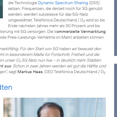
die Technologie
Dynamic Spectrum Sharing
(DSS)
setzen. Frequenzen, die derzeit noch für 3G genutzt
werden, werden sukzessive für das 5G-Netz
umgewidmet. Telefónica Deutschland / O
wird so bis
2
Ende nächsten Jahres mehr als 30 Prozent und bis
kerung mit 5G versorgen. Die k
ommerzielle Vermarktung
este Preis-Leistungs-Verhältnis im Markt anbieten können.
arktfähig. Für den Start von 5G haben wir bewusst den
ht in besonderem Maße für Fortschritt, Freiheit und die
en unser O
5G Netz nun live – in deutlich mehr Städten
2
nt aus
. Schon in zwei Jahren werden wir gut die Hälfte und
gen“
, sagt
Markus Haas
, CEO Telefónica Deutschland / O
.
2
dten