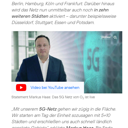
Berlin, Hamburg, Köln und Frankfurt. Darüber hinaus
wird das Netz nun unmittelbar auch noch
in zehn
weiteren Städten
aktiviert – darunter beispielsweise
Düsseldorf, Stuttgart, Essen und Potsdam.
Video bei YouTube ansehen
Statement Markus Haas: Das 5G Netz von O
ist live
2
„Mit unserem
5G-Netz
gehen wir zügig in die Fläche.
Wir starten am Tag der Einheit sozusagen mit 5+10
Städten und erschließen uns auch schnell ländlich
geprägte Gebiete“
, erklärte
Markus Haas
. Bis Ende