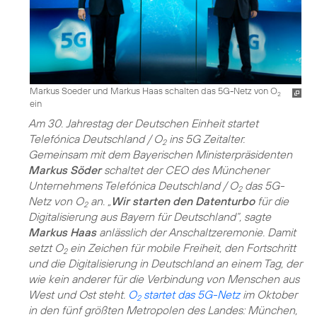
Markus Soeder und Markus Haas schalten das 5G-Netz von O
2
ein
Am 30. Jahrestag der Deutschen Einheit startet
Telefónica Deutschland / O
ins 5G Zeitalter.
2
Gemeinsam mit dem Bayerischen Ministerpräsidenten
Markus Söder
schaltet der CEO des Münchener
Unternehmens Telefónica Deutschland / O
das 5G-
2
Netz von O
an. „
Wir starten den Datenturbo
für die
2
Digitalisierung aus Bayern für Deutschland“, sagte
Markus Haas
anlässlich der Anschaltzeremonie. Damit
setzt O
ein Zeichen für mobile Freiheit, den Fortschritt
2
und die Digitalisierung in Deutschland an einem Tag, der
wie kein anderer für die Verbindung von Menschen aus
West und Ost steht.
O
startet das 5G-Netz
im Oktober
2
in den fünf größten Metropolen des Landes: München,