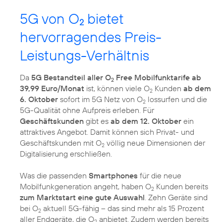
5G von O
bietet
2
hervorragendes Preis-
Leistungs-Verhältnis
Da
5G Bestandteil aller O
Free Mobilfunktarife ab
2
39,99 Euro/Monat
ist, können viele O
Kunden
ab dem
2
6. Oktober
sofort im 5G Netz von O
lossurfen und die
2
5G-Qualität ohne Aufpreis erleben. Für
Geschäftskunden
gibt es
ab dem 12. Oktober
ein
attraktives Angebot. Damit können sich Privat- und
Geschäftskunden mit O
völlig neue Dimensionen der
2
Digitalisierung erschließen.
Was die passenden
Smartphones
für die neue
Mobilfunkgeneration angeht, haben O
Kunden bereits
2
zum Marktstart eine gute Auswahl
. Zehn Geräte sind
bei O
aktuell 5G-fähig – das sind mehr als 15 Prozent
2
aller Endgeräte, die O
anbietet. Zudem werden bereits
2