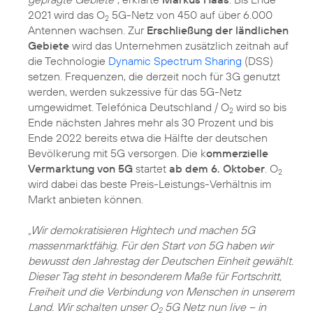
2021 wird das O
5G-Netz von 450 auf über 6.000
2
Antennen wachsen. Zur
Erschließung der ländlichen
Gebiete
wird das Unternehmen zusätzlich zeitnah auf
die Technologie
Dynamic Spectrum Sharing
(DSS)
setzen. Frequenzen, die derzeit noch für 3G genutzt
werden, werden sukzessive für das 5G-Netz
umgewidmet. Telefónica Deutschland / O
wird so bis
2
Ende nächsten Jahres mehr als 30 Prozent und bis
Ende 2022 bereits etwa die Hälfte der deutschen
Bevölkerung mit 5G versorgen. Die k
ommerzielle
Vermarktung von 5G
startet
ab dem 6. Oktober
. O
2
wird dabei das beste Preis-Leistungs-Verhältnis im
Markt anbieten können.
„Wir demokratisieren Hightech und machen 5G
massenmarktfähig. Für den Start von 5G haben wir
bewusst den Jahrestag der Deutschen Einheit gewählt.
Dieser Tag steht in besonderem Maße für Fortschritt,
Freiheit und die Verbindung von Menschen in unserem
Land. Wir schalten unser O
5G Netz nun live – in
2