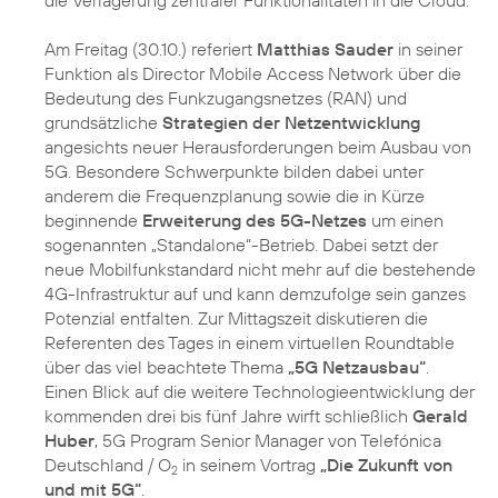
die Verlagerung zentraler Funktionalitäten in die Cloud.
Am Freitag (30.10.) referiert
Matthias Sauder
in seiner
Funktion als Director Mobile Access Network über die
Bedeutung des Funkzugangsnetzes (RAN) und
grundsätzliche
Strategien der Netzentwicklung
angesichts neuer Herausforderungen beim Ausbau von
5G. Besondere Schwerpunkte bilden dabei unter
anderem die Frequenzplanung sowie die in Kürze
beginnende
Erweiterung des 5G-Netzes
um einen
sogenannten „Standalone“-Betrieb. Dabei setzt der
neue Mobilfunkstandard nicht mehr auf die bestehende
4G-Infrastruktur auf und kann demzufolge sein ganzes
Potenzial entfalten. Zur Mittagszeit diskutieren die
Referenten des Tages in einem virtuellen Roundtable
über das viel beachtete Thema
„5G Netzausbau“
.
Einen Blick auf die weitere Technologieentwicklung der
kommenden drei bis fünf Jahre wirft schließlich
Gerald
Huber
, 5G Program Senior Manager von Telefónica
Deutschland / O
in seinem Vortrag
„Die Zukunft von
2
und mit 5G“
.