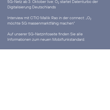
5G-Netz ab 3. Oktober live:
O
startet Datenturbo der
2
Digitalisierung Deutschlands
Interview mit CTIO Mallik Rao in der connect:
„O
2
möchte 5G massenmarktfähig machen“
Auf unserer
5G-Netzinfoseite
finden Sie alle
Informationen zum neuen Mobilfunkstandard.