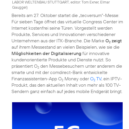
LABOR WELTENBAU STUTTGART, editor: Tom Exner, Elmar
Gauggel
)
Bereits am 27. Oktober startet die „tecversum“-Messe:
Für sieben Tage öffnet das virtuelle Congress Center im
Internet kostenfrei seine Türen. Vorgestellt werden
Produkte, Services und Innovationen verschiedener
Unternehmen aus der ITK-Branche. Die Marke
O
zeigt
2
auf ihrem Messestand an vielen Beispielen, wie sie die
Möglichkeiten der Digitalisierung
für innovative
kundenorientierte Produkte und Dienste nutzt. So
präsentiert O
den Messebesuchern unter anderem die
2
smarte und mit der comdirect-Bank entwickelte
Finanzassistenten-App O
Money oder
O
TV
, ein IPTV-
2
2
Produkt, das den aktuellen Inhalt von mehr als 100 TV-
Sendern ganz einfach auf jedes mobile Endgerät bringt.