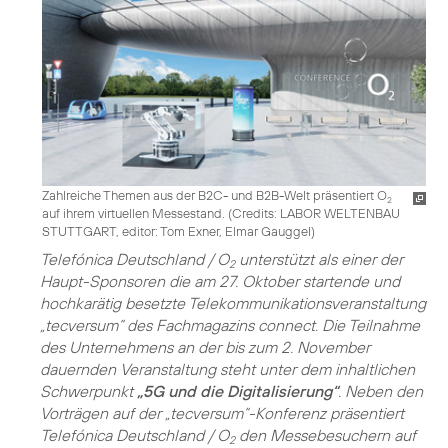
Zahlreiche Themen aus der B2C- und B2B-Welt präsentiert O
2
auf ihrem virtuellen Messestand. (
Credits: LABOR WELTENBAU
STUTTGART, editor: Tom Exner, Elmar Gauggel
)
Telefónica Deutschland / O
unterstützt als einer der
2
Haupt-Sponsoren die am 27. Oktober startende und
hochkarätig besetzte Telekommunikations­veranstaltung
„tecversum“ des Fachmagazins connect. Die Teilnahme
des Unternehmens an der bis zum 2. November
dauernden Veranstaltung steht unter dem inhaltlichen
Schwerpunkt
„5G und die Digitalisierung“
. Neben den
Vorträgen auf der „tecversum“-Konferenz präsentiert
Telefónica Deutschland / O
den Messebesuchern auf
2