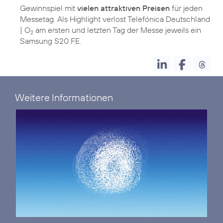
Gewinnspiel mit
vielen attraktiven Preisen
für jeden
Messetag. Als Highlight verlost Telefónica Deutschland
| O
am ersten und letzten Tag der Messe jeweils ein
2
Samsung S20 FE.
Weitere Informationen