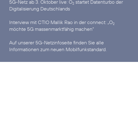
5G-Netz ab 3. Oktober live:
O
startet Datenturbo der
2
Digitalisierung Deutschlands
Interview mit CTIO Mallik Rao in der connect:
„O
2
möchte 5G massenmarktfähig machen“
Auf unserer
5G-Netzinfoseite
finden Sie alle
Informationen zum neuen Mobilfunkstandard.