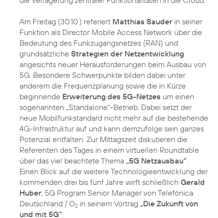
die Verlagerung zentraler Funktionalitäten in die Cloud.
Am Freitag (30.10.) referiert
Matthias Sauder
in seiner
Funktion als Director Mobile Access Network über die
Bedeutung des Funkzugangsnetzes (RAN) und
grundsätzliche
Strategien der Netzentwicklung
angesichts neuer Herausforderungen beim Ausbau von
5G. Besondere Schwerpunkte bilden dabei unter
anderem die Frequenzplanung sowie die in Kürze
beginnende
Erweiterung des 5G-Netzes
um einen
sogenannten „Standalone“-Betrieb. Dabei setzt der
neue Mobilfunkstandard nicht mehr auf die bestehende
4G-Infrastruktur auf und kann demzufolge sein ganzes
Potenzial entfalten. Zur Mittagszeit diskutieren die
Referenten des Tages in einem virtuellen Roundtable
über das viel beachtete Thema
„5G Netzausbau“
.
Einen Blick auf die weitere Technologieentwicklung der
kommenden drei bis fünf Jahre wirft schließlich
Gerald
Huber
, 5G Program Senior Manager von Telefónica
Deutschland / O
in seinem Vortrag
„Die Zukunft von
2
und mit 5G“
.