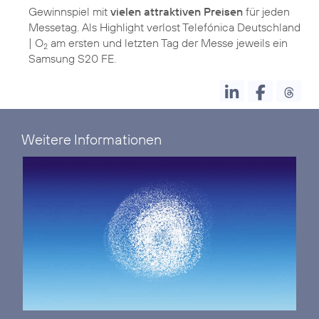
Gewinnspiel mit
vielen attraktiven Preisen
für jeden
Messetag. Als Highlight verlost Telefónica Deutschland
| O
am ersten und letzten Tag der Messe jeweils ein
2
Samsung S20 FE.
Weitere Informationen