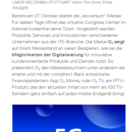
LABOR WELTENBAU STUTTGART, editor: Tom Exner, Elmar
Gauggel
)
Bereits am 27. Oktober startet die „tecversum“-Messe:
Für sieben Tage öffnet das virtuelle Congress Center im
Internet kostenfrei seine Türen. Vorgestellt werden
Produkte, Services und Innovationen verschiedener
Unternehmen aus der ITK-Branche. Die Marke
O
zeigt
2
auf ihrem Messestand an vielen Beispielen, wie sie die
Möglichkeiten der Digitalisierung
für innovative
kundenorientierte Produkte und Dienste nutzt. So
präsentiert O
den Messebesuchern unter anderem die
2
smarte und mit der comdirect-Bank entwickelte
Finanzassistenten-App O
Money oder
O
TV
, ein IPTV-
2
2
Produkt, das den aktuellen Inhalt von mehr als 100 TV-
Sendern ganz einfach auf jedes mobile Endgerät bringt.