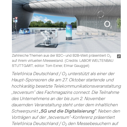
Zahlreiche Themen aus der B2C- und B2B-Welt präsentiert O
2
auf ihrem virtuellen Messestand. (
Credits: LABOR WELTENBAU
STUTTGART, editor: Tom Exner, Elmar Gauggel
)
Telefónica Deutschland / O
unterstützt als einer der
2
Haupt-Sponsoren die am 27. Oktober startende und
hochkarätig besetzte Telekommunikations­veranstaltung
„tecversum“ des Fachmagazins connect. Die Teilnahme
des Unternehmens an der bis zum 2. November
dauernden Veranstaltung steht unter dem inhaltlichen
Schwerpunkt
„5G und die Digitalisierung“
. Neben den
Vorträgen auf der „tecversum“-Konferenz präsentiert
Telefónica Deutschland / O
den Messebesuchern auf
2