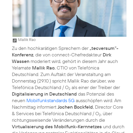
Mallik Rao
Zu den hochkarätigen Sprechern der
„tecversum“-
Konferenz
, die von connect-Chefredakteur
Dirk
Wassen
moderiert wird, gehört in diesem Jahr auch
Yelamate
Mallik Rao
, CTIO von Telefónica
Deutschland. Zum Auftakt der Veranstaltung am
Donnerstag (29.10.) spricht Mallik Rao darüber, wie
Telefónica Deutschland / O
als einer der Treiber der
2
Digitalisierung in Deutschland
das Potenzial des
neuen
Mobilfunkstandards 5G
ausschöpfen wird. Am
Nachmittag informiert
Jochen Bockfeld
, Director Core
& Services bei Telefónica Deutschland / O
, über
2
richtungsweisende Veränderungen durch die
Virtualisierung des Mobilfunk-Kernnetzes
und durch