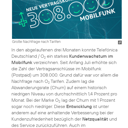
Große Nachfrage nach Tarifen
In den abgelaufenen drei Monaten konnte Telefónica
Deutschland / O
ein starkes
Kundenwachstum im
2
Mobilfunk
verzeichnen. Seit Anfang Juli erhöhte sich
die Zahl der Vertragsanschlüsse im Mobilfunk
(Postpaid) um 308.000. Grund dafür war vor allem die
Nachfrage nach O
Tarifen. Zudem lag die
2
Abwanderungsrate (Churn) auf einem historisch
niedrigen Niveau von durchschnittlich 1,4 Prozent pro
Monat. Bei der Marke O
lag der Churn mit 1 Prozent
2
sogar noch niedriger. Diese
Entwicklung
ist unter
anderem auf eine anhaltende Verbesserung bei der
Kundenzufriedenheit bezüglich der
Netzqualität
und
des Service zurückzuführen. Auch im