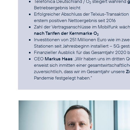
Telefónica Deutschland / O
steigert während
g
2
Betriebsergebnis leicht
Erfolgreicher Abschluss der Telxius-Transaktion
erstem positiven Nettoergebnis seit 2016
Zahl der Vertragsanschlüsse im Mobilfunk wäc
nach Tarifen der Kernmarke O
2
Investitionen von 251 Millionen Euro wie im zwe
Stationen seit Jahresbeginn installiert –
5G gest
Finanzieller Ausblick für das Gesamtjahr 2020 b
CEO
Markus Haas
: „Wir haben uns im dritten 
erweist sich inmitten einer gesamtwirtschaftlich
zuversichtlich, dass wir im Gesamtjahr unsere
Z
Pandemie festgelegt haben.“