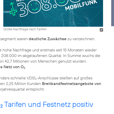
Große Nachfrage nach Tarifen
ensegment waren
deutliche Zuwächse
zu verzeichnen.
ne hohe Nachfrage und erstmals seit 15 Monaten wieder
um 208.000 im abgelaufenen Quartal. In Summe wuchs die
von 42,7 Millionen von Menschen genutzt wurden.
s Netz von O
.
2
onders schnelle VDSL-Anschlüsse stießen auf großes
zten 2,25 Million Kunden
Breitbandfestnetzangebote von
rjahresquartal entspricht.
O
Tarifen und Festnetz positiv
2