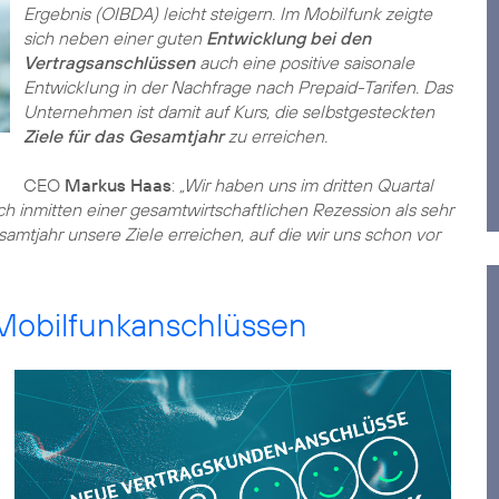
Ergebnis (OIBDA) leicht steigern. Im Mobilfunk zeigte
sich neben einer guten
Entwicklung bei den
Vertragsanschlüssen
auch eine positive saisonale
Entwicklung in der Nachfrage nach Prepaid-Tarifen. Das
Unternehmen ist damit auf Kurs, die selbstgesteckten
Ziele für das Gesamtjahr
zu erreichen.
CEO
Markus Haas
:
„Wir haben uns im dritten Quartal
ch inmitten einer gesamtwirtschaftlichen Rezession als sehr
esamtjahr unsere Ziele erreichen, auf die wir uns schon vor
 Mobilfunkanschlüssen