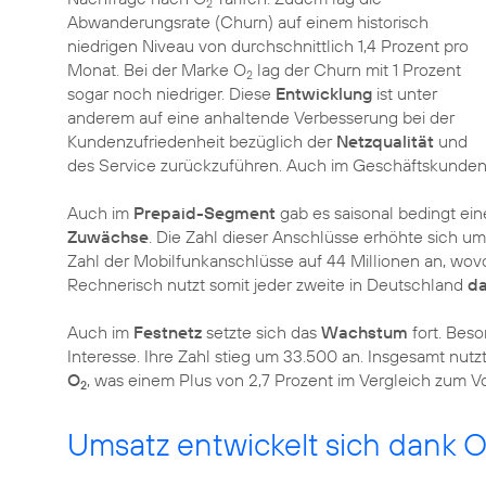
2
Abwanderungsrate (Churn) auf einem historisch
niedrigen Niveau von durchschnittlich 1,4 Prozent pro
Monat. Bei der Marke O
lag der Churn mit 1 Prozent
2
sogar noch niedriger. Diese
Entwicklung
ist unter
anderem auf eine anhaltende Verbesserung bei der
Kundenzufriedenheit bezüglich der
Netzqualität
und
des Service zurückzuführen. Auch im Geschäftskund
Auch im
Prepaid-Segment
gab es saisonal bedingt ei
Zuwächse
. Die Zahl dieser Anschlüsse erhöhte sich 
Zahl der Mobilfunkanschlüsse auf 44 Millionen an, wo
Rechnerisch nutzt somit jeder zweite in Deutschland
da
Auch im
Festnetz
setzte sich das
Wachstum
fort. Bes
Interesse. Ihre Zahl stieg um 33.500 an. Insgesamt nut
O
, was einem Plus von 2,7 Prozent im Vergleich zum Vo
2
Umsatz entwickelt sich dank 