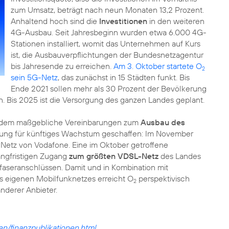
zum Umsatz, beträgt nach neun Monaten 13,2 Prozent.
Anhaltend hoch sind die
Investitionen
in den weiteren
4G-Ausbau. Seit Jahresbeginn wurden etwa 6.000 4G-
Stationen installiert, womit das Unternehmen auf Kurs
ist, die Ausbauverpflichtungen der Bundesnetzagentur
bis Jahresende zu erreichen.
Am 3. Oktober startete O
2
sein 5G-Netz
, das zunächst in 15 Städten funkt. Bis
Ende 2021 sollen mehr als 30 Prozent der Bevölkerung
. Bis 2025 ist die Versorgung des ganzen Landes geplant.
udem maßgebliche Vereinbarungen zum
Ausbau des
zung für künftiges Wachstum geschaffen: Im November
 Netz von Vodafone. Eine im Oktober getroffene
angfristigen Zugang
zum größten VDSL-Netz
des Landes
faseranschlüssen. Damit und in Kombination mit
 eigenen Mobilfunknetzes erreicht O
perspektivisch
2
nderer Anbieter.
nen/finanzpublikationen.html