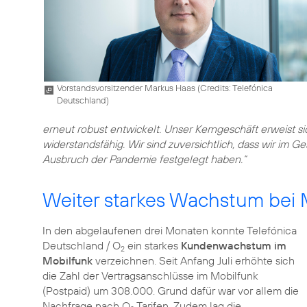
Vorstandsvorsitzender Markus Haas (
Credits: Telefónica
Deutschland
)
erneut robust entwickelt. Unser Kerngeschäft erweist si
widerstandsfähig. Wir sind zuversichtlich, dass wir im G
Ausbruch der Pandemie festgelegt haben.“
Weiter starkes Wachstum bei
In den abgelaufenen drei Monaten konnte Telefónica
Deutschland / O
ein starkes
Kundenwachstum im
2
Mobilfunk
verzeichnen. Seit Anfang Juli erhöhte sich
die Zahl der Vertragsanschlüsse im Mobilfunk
(Postpaid) um 308.000. Grund dafür war vor allem die
Nachfrage nach O
Tarifen. Zudem lag die