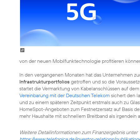
von der neuen Mobilfunktechnologie profitieren können
In den vergangenen Monaten hat das Unternehmen z
Infrastrukturportfolios
getroffen und so die Vorausset
startet die Vermarktung von Kabelanschlüssen auf dem
Vereinbarung mit der Deutschen Telekom
sichert den l
und zu einem späteren Zeitpunkt erstmals auch zu Glas
HomeSpot-Angeboten zum Festnetzersatz auf Basis des
mehr Haushalte mit schnellem Breitband als irgendein a
https://www.telefonica.de/investor-relations/publikatio