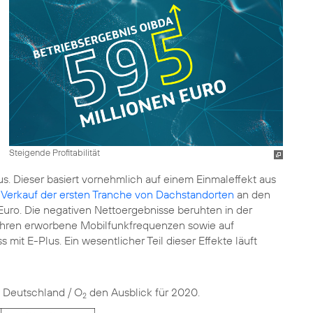
Steigende Profitabilität
s. Dieser basiert vornehmlich auf einem Einmaleffekt aus
n
Verkauf der ersten Tranche von Dachstandorten
an den
 Euro. Die negativen Nettoergebnisse beruhten in der
Jahren erworbene Mobilfunkfrequenzen sowie auf
 E-Plus. Ein wesentlicher Teil dieser Effekte läuft
a Deutschland / O
den Ausblick für 2020.
2