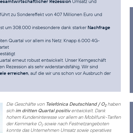
esamtwirtschaftlicher Rezession
Umsatz und
 führt zu Sondereffekt von 407 Millionen Euro und
hst um 308.000 insbesondere dank starker
Nachfrage
iten Quartal vor allem ins Netz: Knapp 6.000 4G-
artet
estätigt
Quartal erneut robust entwickelt. Unser Kerngeschäft
en Rezession als sehr widerstandsfähig. Wir sind
iele erreichen
, auf die wir uns schon vor Ausbruch der
Die Geschäfte von
Telefónica Deutschland / O
haben
2
sich
im dritten Quartal positiv
entwickelt. Dank
hohem Kundeninteresse vor allem an Mobilfunk-Tarifen
der Kernmarke O
sowie nach Festnetzangeboten
2
konnte das Unternehmen Umsatz sowie operatives