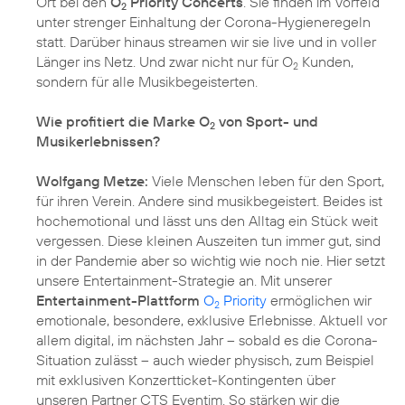
Ort bei den
O
Priority Concerts
. Sie finden im Vorfeld
2
unter strenger Einhaltung der Corona-Hygieneregeln
statt. Darüber hinaus streamen wir sie live und in voller
Länger ins Netz. Und zwar nicht nur für O
Kunden,
2
sondern für alle Musikbegeisterten.
Wie profitiert die Marke O
von Sport- und
2
Musikerlebnissen?
Wolfgang Metze:
Viele Menschen leben für den Sport,
für ihren Verein. Andere sind musikbegeistert. Beides ist
hochemotional und lässt uns den Alltag ein Stück weit
vergessen. Diese kleinen Auszeiten tun immer gut, sind
in der Pandemie aber so wichtig wie noch nie. Hier setzt
unsere Entertainment-Strategie an. Mit unserer
Entertainment-Plattform
O
Priority
ermöglichen wir
2
emotionale, besondere, exklusive Erlebnisse. Aktuell vor
allem digital, im nächsten Jahr – sobald es die Corona-
Situation zulässt – auch wieder physisch, zum Beispiel
mit exklusiven Konzertticket-Kontingenten über
unseren Partner CTS Eventim. So stärken wir die