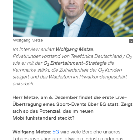
Wolfgang Metze
Im Interview erklärt
Wolfgang Metze
,
Privatkundenvorstand von Telefónica Deutschland / O
,
2
wie er mit der
O
Entertainment-Strategie
die
2
Kernmarke stärkt, die Zufriedenheit der O
Kunden
2
steigert und das Wachstum im Privatkundengeschäft
ankurbelt.
Herr Metze, am 6. Dezember findet die erste Live-
Übertragung eines Sport-Events über 5G statt. Zeigt
sich so das Potenzial, das im neuen
Mobilfunkstandard steckt?
Wolfgang Metze:
5G
wird viele Bereiche unseres
Lebens revolutionieren, etwa die Industrie oder das