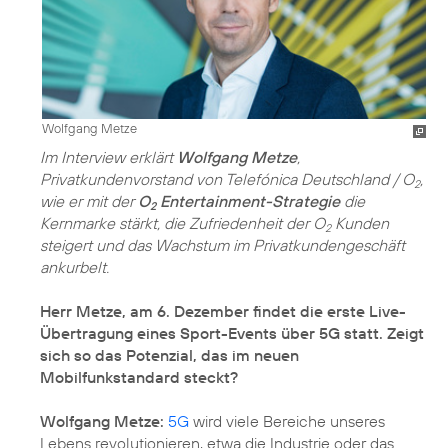
Wolfgang Metze
Im Interview erklärt
Wolfgang Metze
,
Privatkundenvorstand von Telefónica Deutschland / O
,
2
wie er mit der
O
Entertainment-Strategie
die
2
Kernmarke stärkt, die Zufriedenheit der O
Kunden
2
steigert und das Wachstum im Privatkundengeschäft
ankurbelt.
Herr Metze, am 6. Dezember findet die erste Live-
Übertragung eines Sport-Events über 5G statt. Zeigt
sich so das Potenzial, das im neuen
Mobilfunkstandard steckt?
Wolfgang Metze:
5G
wird viele Bereiche unseres
Lebens revolutionieren, etwa die Industrie oder das