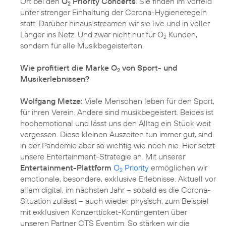
Ort bei den
O
Priority Concerts
. Sie finden im Vorfeld
2
unter strenger Einhaltung der Corona-Hygieneregeln
statt. Darüber hinaus streamen wir sie live und in voller
Länger ins Netz. Und zwar nicht nur für O
Kunden,
2
sondern für alle Musikbegeisterten.
Wie profitiert die Marke O
von Sport- und
2
Musikerlebnissen?
Wolfgang Metze:
Viele Menschen leben für den Sport,
für ihren Verein. Andere sind musikbegeistert. Beides ist
hochemotional und lässt uns den Alltag ein Stück weit
vergessen. Diese kleinen Auszeiten tun immer gut, sind
in der Pandemie aber so wichtig wie noch nie. Hier setzt
unsere Entertainment-Strategie an. Mit unserer
Entertainment-Plattform
O
Priority
ermöglichen wir
2
emotionale, besondere, exklusive Erlebnisse. Aktuell vor
allem digital, im nächsten Jahr – sobald es die Corona-
Situation zulässt – auch wieder physisch, zum Beispiel
mit exklusiven Konzertticket-Kontingenten über
unseren Partner CTS Eventim. So stärken wir die