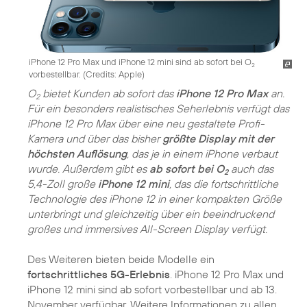
iPhone 12 Pro Max und iPhone 12 mini sind ab sofort bei O
2
vorbestellbar. (
Credits: Apple
)
O
bietet Kunden ab sofort das
iPhone 12 Pro Max
an.
2
Für ein besonders realistisches Seherlebnis verfügt das
iPhone 12 Pro Max über eine neu gestaltete Profi-
Kamera und über das bisher
größte Display mit der
höchsten Auflösung
, das je in einem iPhone verbaut
wurde. Außerdem gibt es
ab sofort bei O
auch das
2
5,4-Zoll große
iPhone 12 mini
, das die fortschrittliche
Technologie des iPhone 12 in einer kompakten Größe
unterbringt und gleichzeitig über ein beeindruckend
großes und immersives All-Screen Display verfügt.
Des Weiteren bieten beide Modelle ein
fortschrittliches 5G-Erlebnis
. iPhone 12 Pro Max und
iPhone 12 mini sind ab sofort vorbestellbar und ab 13.
November verfügbar. Weitere Informationen zu allen