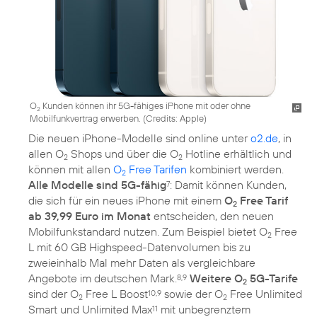
O
Kunden können ihr 5G-fähiges iPhone mit oder ohne
2
Mobilfunkvertrag erwerben. (Credits: Apple)
Die neuen iPhone-Modelle sind online unter
o2.de
, in
allen O
Shops und über die O
Hotline erhältlich und
2
2
können mit allen
O
Free Tarifen
kombiniert werden.
2
Alle Modelle sind 5G-fähig
: Damit können Kunden,
7
die sich für ein neues iPhone mit einem
O
Free Tarif
2
ab 39,99 Euro im Monat
entscheiden, den neuen
Mobilfunkstandard nutzen. Zum Beispiel bietet O
Free
2
L mit 60 GB Highspeed-Datenvolumen bis zu
zweieinhalb Mal mehr Daten als vergleichbare
Angebote im deutschen Mark.
Weitere O
5G-Tarife
8,9
2
sind der O
Free L Boost
sowie der O
Free Unlimited
10,9
2
2
Smart und Unlimited Max
mit unbegrenztem
11