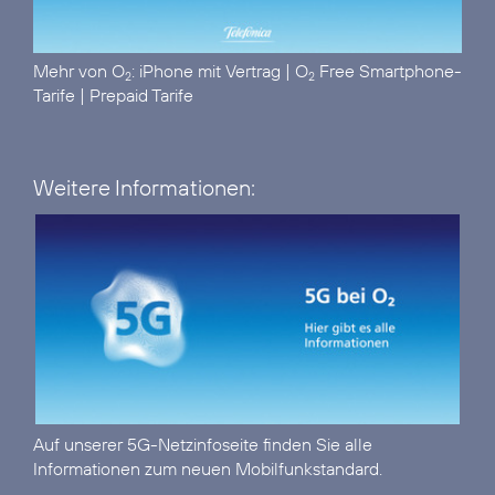
Mehr von O
:
iPhone mit Vertrag
|
O
Free Smartphone-
2
2
Tarife
|
Prepaid Tarife
Weitere Informationen:
Auf unserer
5G-Netzinfoseite
finden Sie alle
Informationen zum neuen Mobilfunkstandard.