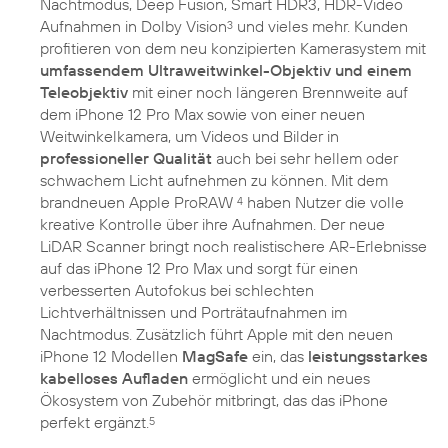
Nachtmodus, Deep Fusion, Smart HDR3, HDR-Video
Aufnahmen in Dolby Vision
und vieles mehr. Kunden
3
profitieren von dem neu konzipierten Kamerasystem mit
umfassendem Ultraweitwinkel-Objektiv und einem
Teleobjektiv
mit einer noch längeren Brennweite auf
dem iPhone 12 Pro Max sowie von einer neuen
Weitwinkelkamera, um Videos und Bilder in
professioneller Qualität
auch bei sehr hellem oder
schwachem Licht aufnehmen zu können. Mit dem
brandneuen Apple ProRAW
haben Nutzer die volle
4
kreative Kontrolle über ihre Aufnahmen. Der neue
LiDAR Scanner bringt noch realistischere AR-Erlebnisse
auf das iPhone 12 Pro Max und sorgt für einen
verbesserten Autofokus bei schlechten
Lichtverhältnissen und Porträtaufnahmen im
Nachtmodus. Zusätzlich führt Apple mit den neuen
iPhone 12 Modellen
MagSafe
ein, das
leistungsstarkes
kabelloses Aufladen
ermöglicht und ein neues
Ökosystem von Zubehör mitbringt, das das iPhone
perfekt ergänzt.
5