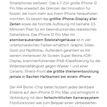
Smartphones weltweit.
Das 6,7-Zoll große iPhone 12
1
Pro Max erweitert die Grenzen der Innovation für
Nutzer, die noch mehr aus ihrem iPhone herausholen
möchten. Es besitzt das
größte iPhone-Display aller
Zeiten
sowie die höchste Auflösung mit beinahe 3,5
Millionen Pixel für ein beeindruckendes realistisches
Seherlebnis. Das iPhone 12 Pro Max mit
atemberaubendem Edelstahlgehäuse
ist in vier
unterschiedlichen Farben erhältlich: Graphit, Silber,
Gold und Pazifikblau. Außerdem garantiert es mit
seinem immersiven All Screen Super Retina XDR-
Display, branchenführender IP68-Klassifizierung für die
Widerstandsfähigkeit gegen Wasser
und einer
2
Ceramic Shield-Front
die größte Weiterentwicklung
jemals in Sachen Haltbarkeit bei einem iPhone
.
Der A14 Bionic-Chip bietet Nutzern jedes denkbare
Erlebnis auf dem iPhone 12 Pro Max und ermöglicht in
Verbindung mit dem
fortschrittlichen Kamerasystem
Fotofunktionen wie zum Beispiel einen verbesserten