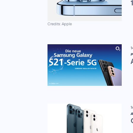
Credits: Apple
1
P
1
A