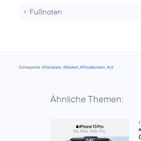
Fußnoten
Schlagworte:
#Hardware
,
#Marken
,
#Privatkunden
,
#o2
Ähnliche Themen:
1
B