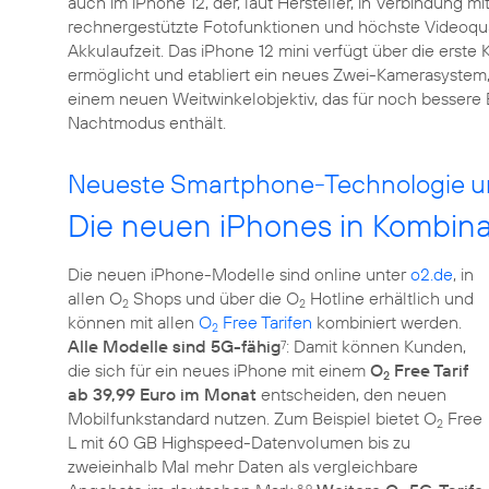
auch im iPhone 12, der, laut Hersteller, in Verbindung m
rechnergestützte Fotofunktionen und höchste Videoquali
Akkulaufzeit. Das iPhone 12 mini verfügt über die erst
ermöglicht und etabliert ein neues Zwei-Kamerasyste
einem neuen Weitwinkelobjektiv, das für noch bessere 
Nachtmodus enthält.
Neueste Smartphone-Technologie u
Die neuen iPhones in Kombina
Die neuen iPhone-Modelle sind online unter
o2.de
, in
allen O
Shops und über die O
Hotline erhältlich und
2
2
können mit allen
O
Free Tarifen
kombiniert werden.
2
Alle Modelle sind 5G-fähig
: Damit können Kunden,
7
die sich für ein neues iPhone mit einem
O
Free Tarif
2
ab 39,99 Euro im Monat
entscheiden, den neuen
Mobilfunkstandard nutzen. Zum Beispiel bietet O
Free
2
L mit 60 GB Highspeed-Datenvolumen bis zu
zweieinhalb Mal mehr Daten als vergleichbare