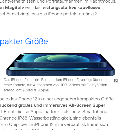
 Lichtverhältnissen und Porträtaufnahmen im Nachtmodus.
len
MagSafe
ein, das
leistungsstarkes kabelloses
ör mitbringt, das das iPhone perfekt ergänzt.
5
mpakter Größe
Das iPhone 12 mini (im Bild mit dem iPhone 12) verfügt über die
erste Kamera, die Aufnahmen von HDR-Videos mit Dolby Vision
ermöglicht. (
Credits: Apple
)
logie des iPhone 12 in einer angenehm kompakten Größe
ruckend großes und immersives All-Screen Super
Front, die, so Apple, härter ist, als jedes Smartphone-
führende IP68-Wasserbeständigkeit, sind ebenfalls
ic Chip, der im iPhone 12 mini verbaut ist, findet sich