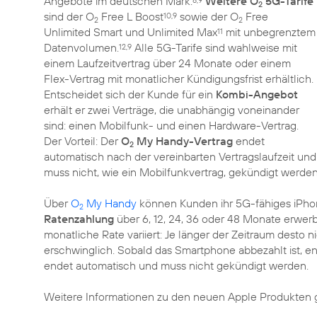
Angebote im deutschen Mark.
Weitere O
5G-Tarife
8,9
2
sind der O
Free L Boost
sowie der O
Free
10,9
2
2
Unlimited Smart und Unlimited Max
mit unbegrenztem
11
Datenvolumen.
Alle 5G-Tarife sind wahlweise mit
12,9
einem Laufzeitvertrag über 24 Monate oder einem
Flex-Vertrag mit monatlicher Kündigungsfrist erhältlich.
Entscheidet sich der Kunde für ein
Kombi-Angebot
erhält er zwei Verträge, die unabhängig voneinander
sind: einen Mobilfunk- und einen Hardware-Vertrag.
Der Vorteil: Der
O
My Handy-Vertrag
endet
2
automatisch nach der vereinbarten Vertragslaufzeit und
muss nicht, wie ein Mobilfunkvertrag, gekündigt werden
Über
O
My Handy
können Kunden ihr 5G-fähiges iPhon
2
Ratenzahlung
über 6, 12, 24, 36 oder 48 Monate erwerb
monatliche Rate variiert: Je länger der Zeitraum desto 
erschwinglich. Sobald das Smartphone abbezahlt ist, e
endet automatisch und muss nicht gekündigt werden.
Weitere Informationen zu den neuen Apple Produkten g