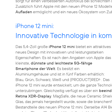
sorgt für einen verbesserten Autofokus bei schlechten
Zusätzlich führt Apple mit den neuen iPhone 12 Model
Aufladen
ermöglicht und ein neues Ökosystem von Zubeh
iPhone 12 mini:
Innovative Technologie in ko
Das 5,4-Zoll große
iPhone 12 mini
bietet ein attraktives
neues Design mit innovativen und leistungsstarken
Eigenschaften. Es ist nach den Angaben von Apple das
kleinste,
dünnste und leichteste 5G-fähige
Smartphone der Welt
. Es besitzt ein
Aluminiumgehäuse und ist in fünf Farben erhältlich:
Blau, Grün, Schwarz, Weiß und (PRODUCT)RED
. Das
6
iPhone 12 mini wurde entwickelt, um die ganze Techno
unterzubringen. Gleichzeitig verfügt es über ein
beeind
Retina XDR-Display
. MagSafe, die neue Ceramic Shield-
Glas, das jemals hergestellt wurde, sowie die branchen
Bestandteile des neuen iPhone 12 mini. Derselbe A14 Bion