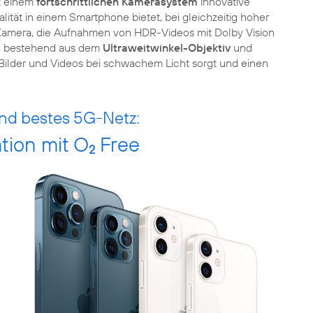
it einem
fortschrittlichen Kamerasystem
innovative
tät in einem Smartphone bietet, bei gleichzeitig hoher
e Kamera, die Aufnahmen von HDR-Videos mit Dolby Vision
m, bestehend aus dem
Ultraweitwinkel-Objektiv
und
Bilder und Videos bei schwachem Licht sorgt und einen
nd bestes 5G-Netz:
tion mit O
Free
2