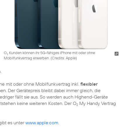
O
Kunden können ihr 5G-fähiges iPhone mit oder ohne
2
Mobilfunkvertrag erwerben. (Credits: Apple)
.
e mit oder ohne Mobilfunkvertrag inkl.
flexibler
en. Der Gerätepreis bleibt dabei immer gleich, die
niedriger fällt sie aus. So werden auch Highend-Geräte
ntstehen keine weiteren Kosten. Der O
My Handy Vertrag
2
ibt es unter
www.apple.com
.