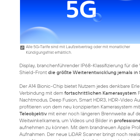
Alle 5G-Tarife sind mit Laufzeitvertrag oder mit monatlicher
Kündigungsfrist erhältlich.
Display, branchenführender IP68-Klassifizierung für d
Shield-Front
die größte Weiterentwicklung jemals in
Der A14 Bionic-Chip bietet Nutzern jedes denkbare Erl
Verbindung mit dem
fortschrittlichen Kamerasystem
F
Nachtmodus, Deep Fusion, Smart HDR3, HDR-Video Auf
profitieren von dem neu konzipierten Kamerasystem mi
Teleobjektiv
mit einer noch längeren Brennweite auf d
Weitwinkelkamera, um Videos und Bilder in
professione
aufnehmen zu können. Mit dem brandneuen Apple P
Aufnahmen. Der neue LiDAR Scanner bringt noch realis