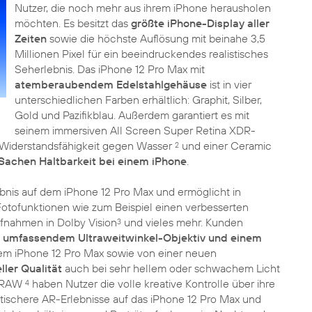
Nutzer, die noch mehr aus ihrem iPhone herausholen
möchten. Es besitzt das
größte iPhone-Display aller
Zeiten
sowie die höchste Auflösung mit beinahe 3,5
Millionen Pixel für ein beeindruckendes realistisches
Seherlebnis. Das iPhone 12 Pro Max mit
atemberaubendem Edelstahlgehäuse
ist in vier
unterschiedlichen Farben erhältlich: Graphit, Silber,
Gold und Pazifikblau. Außerdem garantiert es mit
seinem immersiven All Screen Super Retina XDR-
ie Widerstandsfähigkeit gegen Wasser
und einer Ceramic
2
 Sachen Haltbarkeit bei einem iPhone
.
ebnis auf dem iPhone 12 Pro Max und ermöglicht in
otofunktionen wie zum Beispiel einen verbesserten
nahmen in Dolby Vision
und vieles mehr. Kunden
3
t
umfassendem Ultraweitwinkel-Objektiv und einem
em iPhone 12 Pro Max sowie von einer neuen
ller Qualität
auch bei sehr hellem oder schwachem Licht
roRAW
haben Nutzer die volle kreative Kontrolle über ihre
4
tischere AR-Erlebnisse auf das iPhone 12 Pro Max und