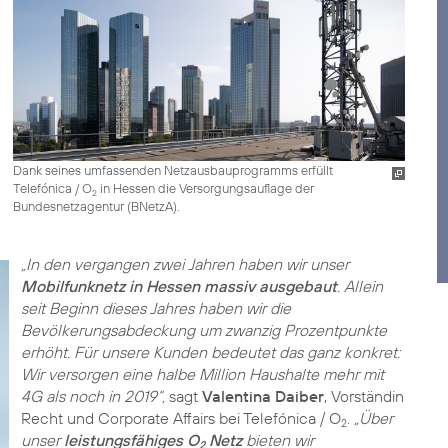
Dank seines umfassenden Netzausbauprogramms erfüllt
Telefónica / O
in Hessen die Versorgungsauflage der
2
Bundesnetzagentur (BNetzA).
„In den vergangen zwei Jahren haben wir unser
Mobilfunknetz in Hessen massiv ausgebaut
. Allein
seit Beginn dieses Jahres haben wir die
Bevölkerungsabdeckung um zwanzig Prozentpunkte
erhöht. Für unsere Kunden bedeutet das ganz konkret:
Wir versorgen eine halbe Million Haushalte mehr mit
4G als noch in 2019“,
sagt
Valentina Daiber
, Vorständin
Recht und Corporate Affairs bei Telefónica / O
.
„Über
2
unser
leistungsfähiges O
Netz
bieten wir
2