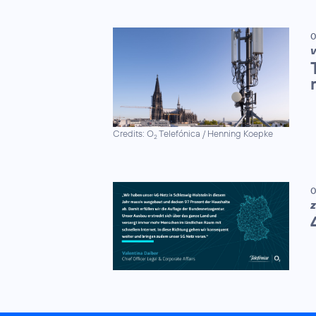
0
Credits: O
Telefónica / Henning Koepke
2
0
Z