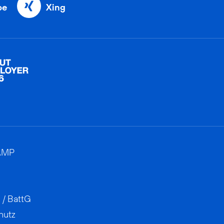
be
Xing
AMP
 / BattG
hutz