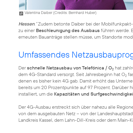
Valentina Daiber (
Credits: Bernhard Huber
)
Hessen
.“
Zudem betonte Daiber bei der Mobilfunkpakt-
zu einer
Beschleunigung des Ausbaus
führen werde. E
erneuten Bauanträge stellen müsse, um Standorte mode
Umfassendes Netzausbauprog
Der
schnelle Netzausbau von Telefónica / O
hat zahl
2
dem 4G-Standard versorgt. Seit Jahresbeginn hat O
fa
2
denen es bisher kein 4G gab. Damit erhöht das Unter
bereits um 20 Prozentpunkte auf 97 Prozent. Darüber
installiert, um die
Kapazitäten und Surfgeschwindigkei
Der 4G-Ausbau erstreckt sich über nahezu alle Regione
von dem ausgebauten Netz – von der Landeshauptstadt
Landkreis Kassel, dem Lahn-Dill-Kreis oder dem Main-Ki