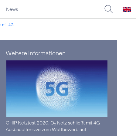
News
e mit 4G
Weitere Informationen
CHIP Netztest 2020:
O
Netz schließt mit 4G-
2
Ausbauoffensive zum Wettbewerb auf