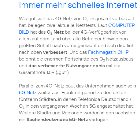
Immer mehr schnelles Interne
Wie gut sich das 4G Netz von O
insgesamt verbessert
2
hat, belegen zwei aktuelle Netztests. Laut
COMPUTER
BILD
hat das
O
Netz
bei der 4G-Verfügbarkeit vor
2
allem auf dem Land über alle Betreiber hinweg den
größten Schritt nach vorne gemacht und sich deutlich
nach oben
verbessert
. Und das
Fachmagazin CHIP
belohnt die enormen Fortschritte des O
Netzausbaus
2
und
das verbesserte Nutzungserlebnis
mit der
Gesamtnote 1,59 („gut“).
Parallel zum 4G-Netz baut das Unternehmen auch sein
5G Netz
weiter aus. Frankfurt gehört zu den ersten
fünfzehn Städten, in denen Telefónica Deutschland /
O
in den vergangenen Wochen 5G angeschaltet hat.
2
Weitere Städte und Regionen werden in den nächsten 
ein
flächendeckendes 5G-Netz
verfügen.