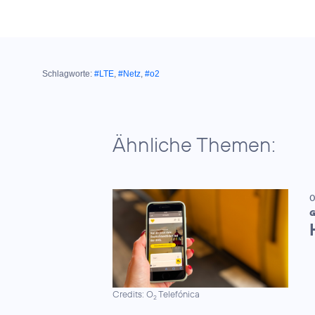
Schlagworte:
#LTE
,
#Netz
,
#o2
Ähnliche Themen:
0
G
Credits: O
Telefónica
2