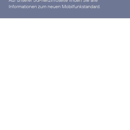
Auf unserer
5G-Netzinfoseite
finden Sie alle
Informationen zum neuen Mobilfunkstandard.