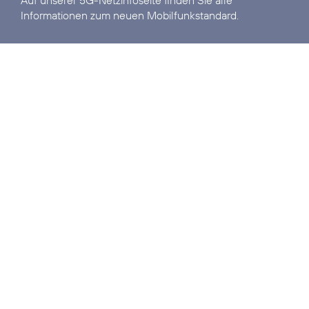
Auf unserer
5G-Netzinfoseite
finden Sie alle
Informationen zum neuen Mobilfunkstandard.