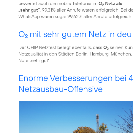
bewertet auch die mobile Telefonie im
O
Netz als
2
„sehr gut“
. 99,31% aller Anrufe waren erfolgreich. Bei
WhatsApp waren sogar 99,62% aller Anrufe erfolgreich
O
mit sehr gutem Netz in de
2
Der CHIP Netztest belegt ebenfalls, dass
O
seinen Ku
2
Netzqualität in den Städten Berlin, Hamburg, München, 
Note „sehr gut“.
Enorme Verbesserungen bei 4
Netzausbau-Offensive