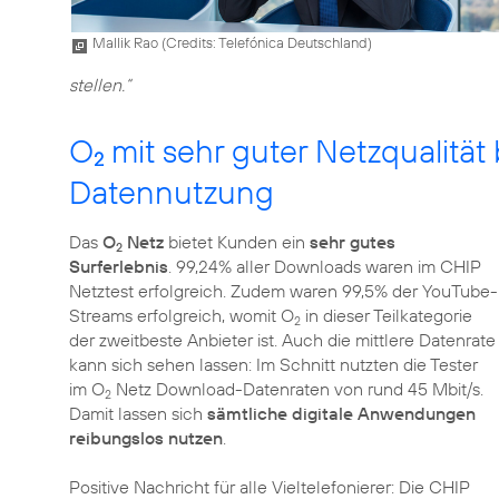
Mallik Rao (
Credits: Telefónica Deutschland
)
stellen.“
O
mit sehr guter Netzqualität 
2
Datennutzung
Das
O
Netz
bietet Kunden ein
sehr gutes
2
Surferlebnis
. 99,24% aller Downloads waren im CHIP
Netztest erfolgreich. Zudem waren 99,5% der YouTube-
Streams erfolgreich, womit O
in dieser Teilkategorie
2
der zweitbeste Anbieter ist. Auch die mittlere Datenrate
kann sich sehen lassen: Im Schnitt nutzten die Tester
im O
Netz Download-Datenraten von rund 45 Mbit/s.
2
Damit lassen sich
sämtliche digitale Anwendungen
reibungslos nutzen
.
Positive Nachricht für alle Vieltelefonierer: Die CHIP