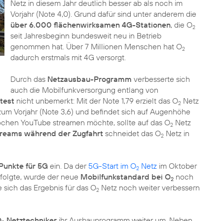
Netz in diesem Jahr deutlich besser ab als noch im
Vorjahr (Note 4,0). Grund dafür sind unter anderem die
über 6.000 flächenwirksamen 4G-Stationen
, die O
2
seit Jahresbeginn bundesweit neu in Betrieb
genommen hat. Über 7 Millionen Menschen hat O
2
dadurch erstmals mit 4G versorgt.
Durch das
Netzausbau-Programm
verbesserte sich
auch die Mobilfunkversorgung entlang von
test
nicht unbemerkt: Mit der Note 1,79 erzielt das O
Netz
2
zum Vorjahr (Note 3,6) und befindet sich auf Augenhöhe
chen YouTube streamen möchte, sollte auf das O
Netz
2
reams während der Zugfahrt
schneidet das O
Netz in
2
Punkte für 5G
ein. Da der
5G-Start im O
Netz
im Oktober
2
folgte, wurde der neue
Mobilfunkstandard bei O
noch
2
e sich das Ergebnis für das O
Netz noch weiter verbessern
2
O
Netztechniker
ihr Ausbauprogramm weiter um. Neben