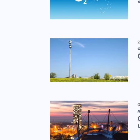
2
C
0
N