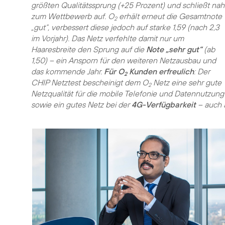
größten Qualitätssprung (+25 Prozent) und schließt nah
zum Wettbewerb auf. O
erhält erneut die Gesamtnote
2
„gut“, verbessert diese jedoch auf starke 1,59 (nach 2,3
im Vorjahr). Das Netz verfehlte damit nur um
Haaresbreite den Sprung auf die
Note „sehr gut“
(ab
1,50) – ein Ansporn für den weiteren Netzausbau und
das kommende Jahr.
Für O
Kunden erfreulich
: Der
2
CHIP Netztest bescheinigt dem O
Netz eine sehr gute
2
Netzqualität für die mobile Telefonie und Datennutzung
sowie ein gutes Netz bei der
4G-Verfügbarkeit
– auch 