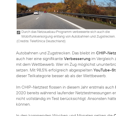
Durch das Netzausbau-Programm verbesserte sich auch die
Mobilfunkversorgung entlang von Autobahnen und Zugstrecken.
(
Credits: Telefónica Deutschland
)
Autobahnen und Zugstrecken. Das bleibt im
CHIP-Netz
auch hier eine signifikante
Verbesserung
im Vergleich 
mit dem Wettbewerb. Wer im Zug möglichst ununterbro
setzen. Mit 98,5% erfolgreich abgespielten
YouTube-St
dieser Teilkategorie besser ab als der Wettbewerb.
Im CHIP-Netztest flossen in diesem Jahr erstmals auch
2020 bereits während laufender Netztestmessungen er
nicht vollständig im Test berücksichtigt. Ansonsten hätt
können.
In den kommenden Wochen und Monaten setzen die