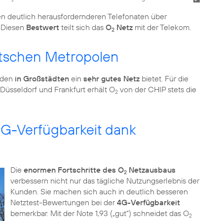
 den deutlich herausfordernderen Telefonaten über
. Diesen
Bestwert
teilt sich das
O
Netz
mit der Telekom.
2
utschen Metropolen
nden
in Großstädten
ein
sehr gutes Netz
bietet. Für die
Düsseldorf und Frankfurt erhält O
von der CHIP stets die
2
G-Verfügbarkeit dank
Die
enormen Fortschritte des O
Netzausbaus
2
verbessern nicht nur das tägliche Nutzungserlebnis der
Kunden. Sie machen sich auch in deutlich besseren
Netztest-Bewertungen bei der
4G-Verfügbarkeit
bemerkbar. Mit der Note 1,93 („gut“) schneidet das O
2