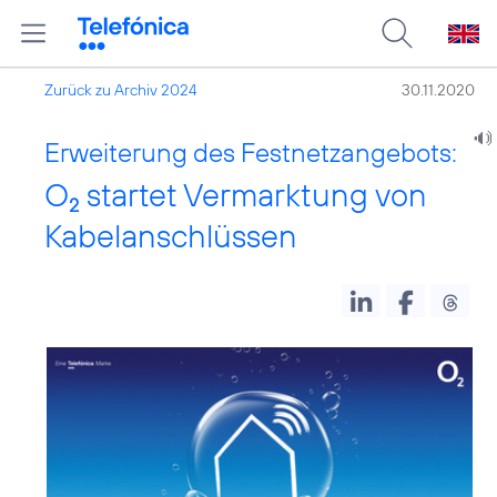
Zurück zu Archiv 2024
30.11.2020
Erweiterung des Festnetzangebots:
O
startet Vermarktung von
2
Kabelanschlüssen