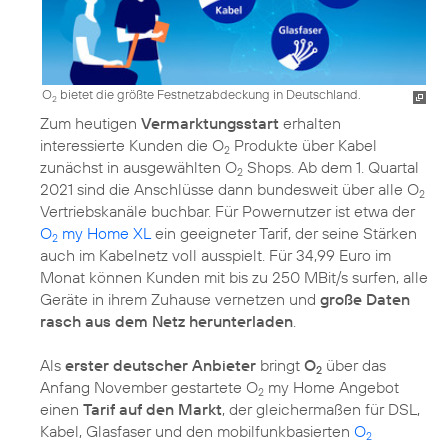
O
bietet die größte Festnetzabdeckung in Deutschland.
2
Zum heutigen
Vermarktungsstart
erhalten
interessierte Kunden die O
Produkte über Kabel
2
zunächst in ausgewählten O
Shops. Ab dem 1. Quartal
2
2021 sind die Anschlüsse dann bundesweit über alle O
2
Vertriebskanäle buchbar. Für Powernutzer ist etwa der
O
my Home XL
ein geeigneter Tarif, der seine Stärken
2
auch im Kabelnetz voll ausspielt. Für 34,99 Euro im
Monat können Kunden mit bis zu 250 MBit/s surfen, alle
Geräte in ihrem Zuhause vernetzen und
große Daten
rasch aus dem Netz herunterladen
.
Als
erster deutscher Anbieter
bringt
O
über das
2
Anfang November gestartete O
my Home Angebot
2
einen
Tarif auf den Markt
, der gleichermaßen für DSL,
Kabel, Glasfaser und den mobilfunkbasierten
O
2