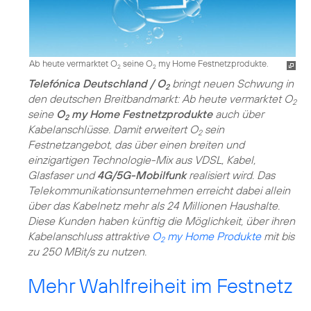
Ab heute vermarktet O
seine O
my Home Festnetzprodukte.
2
2
Telefónica Deutschland / O
bringt neuen Schwung in
2
den deutschen Breitbandmarkt: Ab heute vermarktet O
2
seine
O
my Home Festnetzprodukte
auch über
2
Kabelanschlüsse. Damit erweitert O
sein
2
Festnetzangebot, das über einen breiten und
einzigartigen Technologie-Mix aus VDSL, Kabel,
Glasfaser und
4G/5G-Mobilfunk
realisiert wird. Das
Telekommunikationsunternehmen erreicht dabei allein
über das Kabelnetz mehr als 24 Millionen Haushalte.
Diese Kunden haben künftig die Möglichkeit, über ihren
Kabelanschluss attraktive
O
my Home Produkte
mit bis
2
zu 250 MBit/s zu nutzen.
Mehr Wahlfreiheit im Festnetz