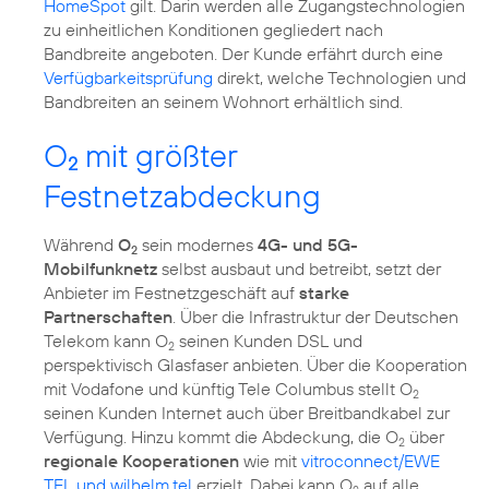
HomeSpot
gilt. Darin werden alle Zugangstechnologien
zu einheitlichen Konditionen gegliedert nach
Bandbreite angeboten. Der Kunde erfährt durch eine
Verfügbarkeitsprüfung
direkt, welche Technologien und
Bandbreiten an seinem Wohnort erhältlich sind.
O
mit größter
2
Festnetzabdeckung
Während
O
sein modernes
4G- und 5G-
2
Mobilfunknetz
selbst ausbaut und betreibt, setzt der
Anbieter im Festnetzgeschäft auf
starke
Partnerschaften
. Über die Infrastruktur der Deutschen
Telekom kann O
seinen Kunden DSL und
2
perspektivisch Glasfaser anbieten. Über die Kooperation
mit Vodafone und künftig Tele Columbus stellt O
2
seinen Kunden Internet auch über Breitbandkabel zur
Verfügung. Hinzu kommt die Abdeckung, die O
über
2
regionale Kooperationen
wie mit
vitroconnect/EWE
TEL und wilhelm.tel
erzielt. Dabei kann O
auf alle