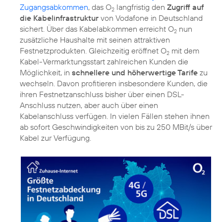
Zugangsabkommen
, das O
langfristig den
Zugriff auf
2
die Kabelinfrastruktur
von Vodafone in Deutschland
sichert. Über das Kabelabkommen erreicht O
nun
2
zusätzliche Haushalte mit seinen attraktiven
Festnetzprodukten. Gleichzeitig eröffnet O
mit dem
2
Kabel-Vermarktungsstart zahlreichen Kunden die
Möglichkeit, in
schnellere und höherwertige Tarife
zu
wechseln. Davon profitieren insbesondere Kunden, die
ihren Festnetzanschluss bisher über einen DSL-
Anschluss nutzen, aber auch über einen
Kabelanschluss verfügen. In vielen Fällen stehen ihnen
ab sofort Geschwindigkeiten von bis zu 250 MBit/s über
Kabel zur Verfügung.