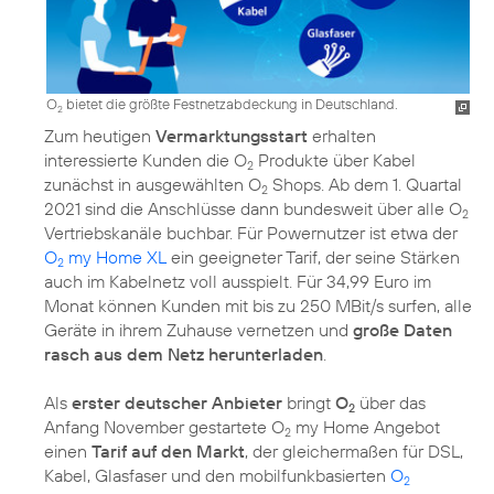
O
bietet die größte Festnetzabdeckung in Deutschland.
2
Zum heutigen
Vermarktungsstart
erhalten
interessierte Kunden die O
Produkte über Kabel
2
zunächst in ausgewählten O
Shops. Ab dem 1. Quartal
2
2021 sind die Anschlüsse dann bundesweit über alle O
2
Vertriebskanäle buchbar. Für Powernutzer ist etwa der
O
my Home XL
ein geeigneter Tarif, der seine Stärken
2
auch im Kabelnetz voll ausspielt. Für 34,99 Euro im
Monat können Kunden mit bis zu 250 MBit/s surfen, alle
Geräte in ihrem Zuhause vernetzen und
große Daten
rasch aus dem Netz herunterladen
.
Als
erster deutscher Anbieter
bringt
O
über das
2
Anfang November gestartete O
my Home Angebot
2
einen
Tarif auf den Markt
, der gleichermaßen für DSL,
Kabel, Glasfaser und den mobilfunkbasierten
O
2