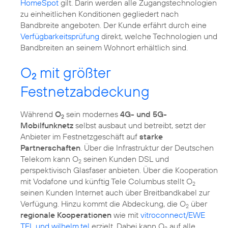
HomeSpot
gilt. Darin werden alle Zugangstechnologien
zu einheitlichen Konditionen gegliedert nach
Bandbreite angeboten. Der Kunde erfährt durch eine
Verfügbarkeitsprüfung
direkt, welche Technologien und
Bandbreiten an seinem Wohnort erhältlich sind.
O
mit größter
2
Festnetzabdeckung
Während
O
sein modernes
4G- und 5G-
2
Mobilfunknetz
selbst ausbaut und betreibt, setzt der
Anbieter im Festnetzgeschäft auf
starke
Partnerschaften
. Über die Infrastruktur der Deutschen
Telekom kann O
seinen Kunden DSL und
2
perspektivisch Glasfaser anbieten. Über die Kooperation
mit Vodafone und künftig Tele Columbus stellt O
2
seinen Kunden Internet auch über Breitbandkabel zur
Verfügung. Hinzu kommt die Abdeckung, die O
über
2
regionale Kooperationen
wie mit
vitroconnect/EWE
TEL und wilhelm.tel
erzielt. Dabei kann O
auf alle