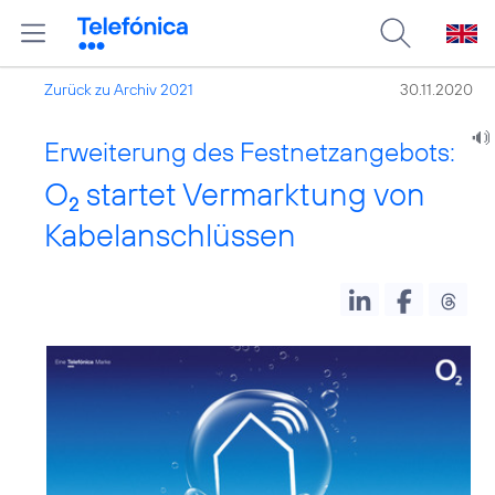
Zurück zu Archiv 2021
30.11.2020
Erweiterung des Festnetzangebots:
O
startet Vermarktung von
2
Kabelanschlüssen