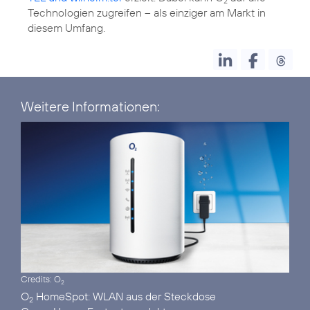
2
Technologien zugreifen – als einziger am Markt in
diesem Umfang.
Weitere Informationen:
Credits: O
2
O
HomeSpot:
2