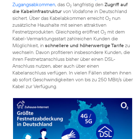
Zugangsabkommen
, das O
langfristig den
Zugriff auf
2
die Kabelinfrastruktur
von Vodafone in Deutschland
sichert. Über das Kabelabkommen erreicht O
nun
2
zusätzliche Haushalte mit seinen attraktiven
Festnetzprodukten. Gleichzeitig eröffnet O
mit dem
2
Kabel-Vermarktungsstart zahlreichen Kunden die
Möglichkeit, in
schnellere und höherwertige Tarife
zu
wechseln. Davon profitieren insbesondere Kunden, die
ihren Festnetzanschluss bisher über einen DSL-
Anschluss nutzen, aber auch über einen
Kabelanschluss verfügen. In vielen Fällen stehen ihnen
ab sofort Geschwindigkeiten von bis zu 250 MBit/s über
Kabel zur Verfügung.