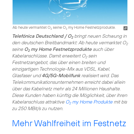
Ab heute vermarktet O
seine O
my Home Festnetzprodukte.
2
2
Telefónica Deutschland / O
bringt neuen Schwung in
2
den deutschen Breitbandmarkt: Ab heute vermarktet O
2
seine
O
my Home Festnetzprodukte
auch über
2
Kabelanschlüsse. Damit erweitert O
sein
2
Festnetzangebot, das über einen breiten und
einzigartigen Technologie-Mix aus VDSL, Kabel,
Glasfaser und
4G/5G-Mobilfunk
realisiert wird. Das
Telekommunikationsunternehmen erreicht dabei allein
über das Kabelnetz mehr als 24 Millionen Haushalte.
Diese Kunden haben künftig die Möglichkeit, über ihren
Kabelanschluss attraktive
O
my Home Produkte
mit bis
2
zu 250 MBit/s zu nutzen.
Mehr Wahlfreiheit im Festnetz