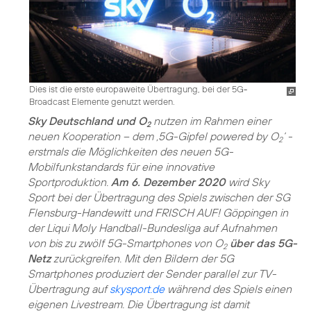
Dies ist die erste europaweite Übertragung, bei der 5G-
Broadcast Elemente genutzt werden.
Sky Deutschland und O
nutzen im Rahmen einer
2
neuen Kooperation – dem ‚5G-Gipfel powered by O
‘ -
2
erstmals die Möglichkeiten des neuen 5G-
Mobilfunkstandards für eine innovative
Sportproduktion.
Am 6. Dezember 2020
wird Sky
Sport bei der Übertragung des Spiels zwischen der SG
Flensburg-Handewitt und FRISCH AUF! Göppingen in
der Liqui Moly Handball-Bundesliga auf Aufnahmen
von bis zu zwölf 5G-Smartphones von O
über das 5G-
2
Netz
zurückgreifen. Mit den Bildern der 5G
Smartphones produziert der Sender parallel zur TV-
Übertragung auf
skysport.de
während des Spiels einen
eigenen Livestream. Die Übertragung ist damit