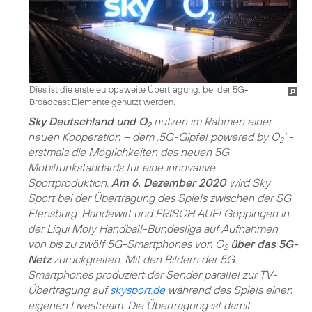
Dies ist die erste europaweite Übertragung, bei der 5G-
Broadcast Elemente genutzt werden.
Sky Deutschland und O
nutzen im Rahmen einer
2
neuen Kooperation – dem ‚5G-Gipfel powered by O
‘ -
2
erstmals die Möglichkeiten des neuen 5G-
Mobilfunkstandards für eine innovative
Sportproduktion.
Am 6. Dezember 2020
wird Sky
Sport bei der Übertragung des Spiels zwischen der SG
Flensburg-Handewitt und FRISCH AUF! Göppingen in
der Liqui Moly Handball-Bundesliga auf Aufnahmen
von bis zu zwölf 5G-Smartphones von O
über das 5G-
2
Netz
zurückgreifen. Mit den Bildern der 5G
Smartphones produziert der Sender parallel zur TV-
Übertragung auf
skysport.de
während des Spiels einen
eigenen Livestream. Die Übertragung ist damit