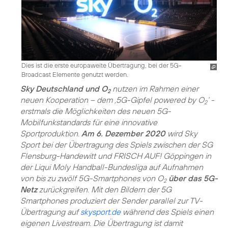
Dies ist die erste europaweite Übertragung, bei der 5G-
Broadcast Elemente genutzt werden.
Sky Deutschland und O
nutzen im Rahmen einer
2
neuen Kooperation – dem ‚5G-Gipfel powered by O
‘ -
2
erstmals die Möglichkeiten des neuen 5G-
Mobilfunkstandards für eine innovative
Sportproduktion.
Am 6. Dezember 2020
wird Sky
Sport bei der Übertragung des Spiels zwischen der SG
Flensburg-Handewitt und FRISCH AUF! Göppingen in
der Liqui Moly Handball-Bundesliga auf Aufnahmen
von bis zu zwölf 5G-Smartphones von O
über das 5G-
2
Netz
zurückgreifen. Mit den Bildern der 5G
Smartphones produziert der Sender parallel zur TV-
Übertragung auf
skysport.de
während des Spiels einen
eigenen Livestream. Die Übertragung ist damit