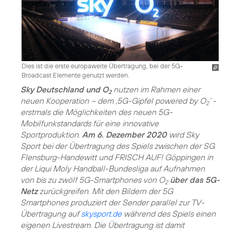
Dies ist die erste europaweite Übertragung, bei der 5G-
Broadcast Elemente genutzt werden.
Sky Deutschland und O
nutzen im Rahmen einer
2
neuen Kooperation – dem ‚5G-Gipfel powered by O
‘ -
2
erstmals die Möglichkeiten des neuen 5G-
Mobilfunkstandards für eine innovative
Sportproduktion.
Am 6. Dezember 2020
wird Sky
Sport bei der Übertragung des Spiels zwischen der SG
Flensburg-Handewitt und FRISCH AUF! Göppingen in
der Liqui Moly Handball-Bundesliga auf Aufnahmen
von bis zu zwölf 5G-Smartphones von O
über das 5G-
2
Netz
zurückgreifen. Mit den Bildern der 5G
Smartphones produziert der Sender parallel zur TV-
Übertragung auf
skysport.de
während des Spiels einen
eigenen Livestream. Die Übertragung ist damit