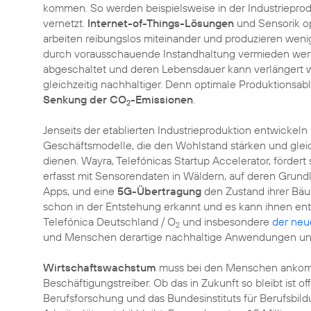
kommen. So werden beispielsweise in der Industriepr
vernetzt.
Internet-of-Things-Lösungen
und Sensorik op
arbeiten reibungslos miteinander und produzieren weni
durch vorausschauende Instandhaltung vermieden werd
abgeschaltet und deren Lebensdauer kann verlängert
gleichzeitig nachhaltiger. Denn optimale Produktionsab
Senkung der CO
-Emissionen
.
2
Jenseits der etablierten Industrieproduktion entwicke
Geschäftsmodelle, die den Wohlstand stärken und gleic
dienen. Wayra, Telefónicas Startup Accelerator, förde
erfasst mit Sensorendaten in Wäldern, auf deren Grundl
Apps, und eine
5G-Übertragung
den Zustand ihrer Bäu
schon in der Entstehung erkannt und es kann ihnen entg
Telefónica Deutschland / O
und insbesondere
der neu
2
und Menschen derartige nachhaltige Anwendungen und
Wirtschaftswachstum
muss bei den Menschen ankommen
Beschäftigungstreiber. Ob das in Zukunft so bleibt ist of
Berufsforschung und das Bundesinstituts für Berufsbil