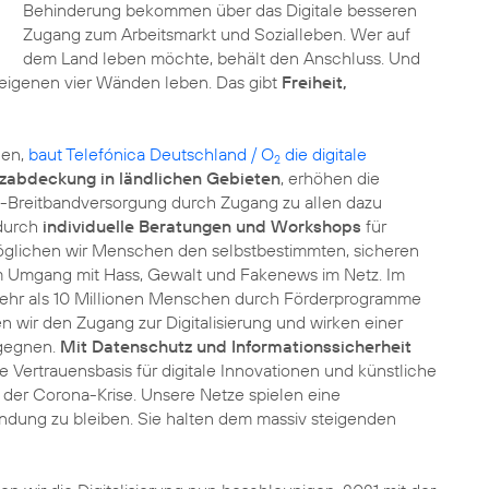
Behinderung bekommen über das Digitale besseren
Zugang zum Arbeitsmarkt und Sozialleben. Wer auf
dem Land leben möchte, behält den Anschluss. Und
eigenen vier Wänden leben. Das gibt
Freiheit,
nen,
baut Telefónica Deutschland / O
die digitale
2
zabdeckung in ländlichen Gebieten
, erhöhen die
tz-Breitbandversorgung durch Zugang zu allen dazu
 durch
individuelle Beratungen und Workshops
für
öglichen wir Menschen den selbstbestimmten, sicheren
im Umgang mit Hass, Gewalt und Fakenews im Netz. Im
ehr als 10 Millionen Menschen durch Förderprogramme
n wir den Zugang zur Digitalisierung und wirken einer
tgegnen.
Mit Datenschutz und Informationssicherheit
 Vertrauensbasis für digitale Innovationen und künstliche
 in der Corona-Krise. Unsere Netze spielen eine
bindung zu bleiben. Sie halten dem massiv steigenden