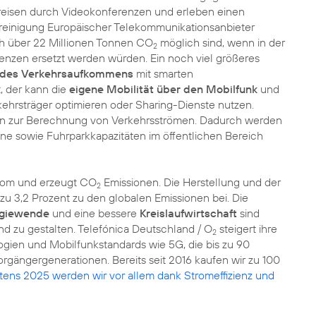
reisen durch Videokonferenzen und erleben einen
reinigung Europäischer Telekommunikationsanbieter
ch über 22 Millionen Tonnen CO
möglich sind, wenn in der
2
renzen ersetzt werden würden. Ein noch viel größeres
 des Verkehrsaufkommens
mit smarten
, der kann die
eigene Mobilität über den Mobilfunk
und
kehrsträger optimieren oder Sharing-Dienste nutzen.
ten zur Berechnung von Verkehrsströmen. Dadurch werden
ne sowie Fuhrparkkapazitäten im öffentlichen Bereich
trom und erzeugt CO
Emissionen. Die Herstellung und der
2
s zu 3,2 Prozent zu den globalen Emissionen bei. Die
giewende
und eine bessere
Kreislaufwirtschaft
sind
nd zu gestalten. Telefónica Deutschland / O
steigert ihre
2
logien und Mobilfunkstandards wie 5G, die bis zu 90
rgängergenerationen. Bereits seit 2016 kaufen wir zu 100
tens 2025 werden wir vor allem dank Stromeffizienz und