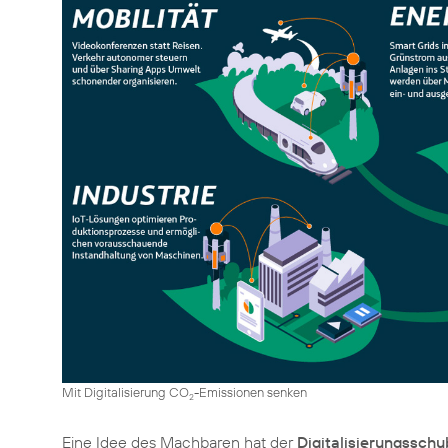
Mit Digitalisierung CO
-Emissionen senken
2
Eine Idee des Machbaren hat der
Digitalisierungsschu