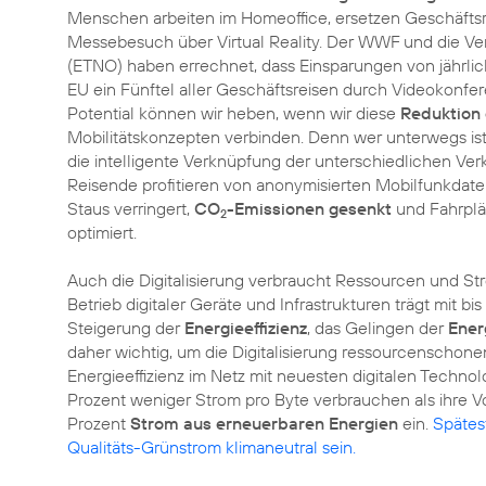
Menschen arbeiten im Homeoffice, ersetzen Geschäfts
Messebesuch über Virtual Reality. Der WWF und die Ve
(ETNO) haben errechnet, dass Einsparungen von jährli
EU ein Fünftel aller Geschäftsreisen durch Videokonfe
Potential können wir heben, wenn wir diese
Reduktion
Mobilitätskonzepten verbinden. Denn wer unterwegs ist
die intelligente Verknüpfung der unterschiedlichen Ver
Reisende profitieren von anonymisierten Mobilfunkda
Staus verringert,
CO
-Emissionen gesenkt
und Fahrplä
2
optimiert.
Auch die Digitalisierung verbraucht Ressourcen und S
Betrieb digitaler Geräte und Infrastrukturen trägt mit bi
Steigerung der
Energieeffizienz
, das Gelingen der
Ener
daher wichtig, um die Digitalisierung ressourcenschone
Energieeffizienz im Netz mit neuesten digitalen Techno
Prozent weniger Strom pro Byte verbrauchen als ihre Vo
Prozent
Strom aus erneuerbaren Energien
ein.
Spätes
Qualitäts-Grünstrom klimaneutral sein.