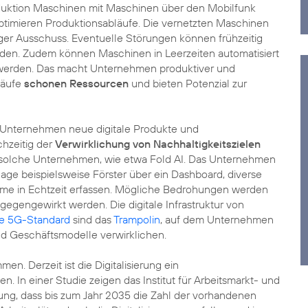
oduktion Maschinen mit Maschinen über den Mobilfunk
timieren Produktionsabläufe. Die vernetzten Maschinen
ger Ausschuss. Eventuelle Störungen können frühzeitig
en. Zudem können Maschinen in Leerzeiten automatisiert
 werden. Das macht Unternehmen produktiver und
läufe
schonen Ressourcen
und bieten Potenzial zur
ln Unternehmen neue digitale Produkte und
hzeitig der
Verwirklichung von Nachhaltigkeitszielen
rt solche Unternehmen, wie etwa Fold AI. Das Unternehmen
age beispielsweise Förster über ein Dashboard, diverse
me in Echtzeit erfassen. Mögliche Bedrohungen werden
egengewirkt werden. Die digitale Infrastruktur von
e 5G-Standard
sind das
Trampolin
, auf dem Unternehmen
 Geschäftsmodelle verwirklichen.
. Derzeit ist die Digitalisierung ein
fen. In einer Studie zeigen das Institut für Arbeitsmarkt- und
dung, dass bis zum Jahr 2035 die Zahl der vorhandenen