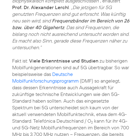
biophysikalisch komplett ausgeschlossen“
, erläutert
Prof. Dr. Alexander Lerchl
.
„Die jetzigen für 5G
genutzten Frequenzen sind gut erforscht. Was künftig
neu sein wird, sind
Frequenzbänder im Bereich von 26
bzw. über 40 Gigahertz
. Das sind Frequenzen, die
bislang noch nicht ausreichend untersucht worden sind.
Es macht also Sinn, gerade diese Frequenzen näher zu
untersuchen.“
Fakt ist:
Viele Erkenntnisse und Studien
zu bisherigen
Mobilfunkgenerationen sind auf 5G übertragbar. So war
beispielsweise das
Deutsche
Mobilfunkforschungsprogramm
(DMF) so angelegt,
dass dessen Erkenntnisse auch Aussagekraft für
zukünftige technische Entwicklungen wie den 5G-
Standard haben sollten. Auch das eingesetzte
Spektrum bei 5G unterscheidet sich kaum von der
aktuell verwendeten Mobilfunktechnik, etwa dem 4G-
Standard. Telefónica Deutschland / O
kann für ihr 4G-
2
und 5G-Netz Mobilfunkfrequenzen im Bereich von 700
MHz bis 3.700 MHz nutzen – Frequenzen, die bereits