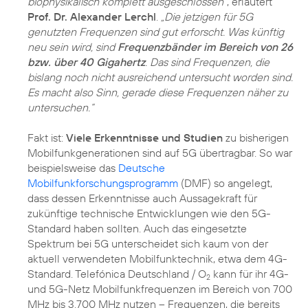
biophysikalisch komplett ausgeschlossen“
, erläutert
Prof. Dr. Alexander Lerchl
.
„Die jetzigen für 5G
genutzten Frequenzen sind gut erforscht. Was künftig
neu sein wird, sind
Frequenzbänder im Bereich von 26
bzw. über 40 Gigahertz
. Das sind Frequenzen, die
bislang noch nicht ausreichend untersucht worden sind.
Es macht also Sinn, gerade diese Frequenzen näher zu
untersuchen.“
Fakt ist:
Viele Erkenntnisse und Studien
zu bisherigen
Mobilfunkgenerationen sind auf 5G übertragbar. So war
beispielsweise das
Deutsche
Mobilfunkforschungsprogramm
(DMF) so angelegt,
dass dessen Erkenntnisse auch Aussagekraft für
zukünftige technische Entwicklungen wie den 5G-
Standard haben sollten. Auch das eingesetzte
Spektrum bei 5G unterscheidet sich kaum von der
aktuell verwendeten Mobilfunktechnik, etwa dem 4G-
Standard. Telefónica Deutschland / O
kann für ihr 4G-
2
und 5G-Netz Mobilfunkfrequenzen im Bereich von 700
MHz bis 3.700 MHz nutzen – Frequenzen, die bereits