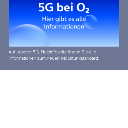
Auf unserer
5G-Netzinfoseite
finden Sie alle
Informationen zum neuen Mobilfunkstandard.