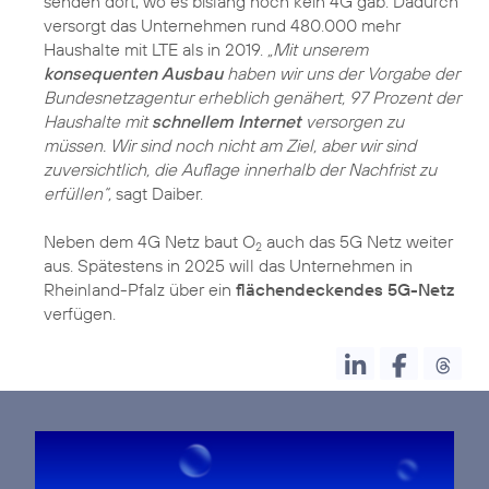
senden dort, wo es bislang noch kein 4G gab. Dadurch
versorgt das Unternehmen rund 480.000 mehr
Haushalte mit LTE als in 2019.
„Mit unserem
konsequenten Ausbau
haben wir uns der Vorgabe der
Bundesnetzagentur erheblich genähert, 97 Prozent der
Haushalte mit
schnellem Internet
versorgen zu
müssen. Wir sind noch nicht am Ziel, aber wir sind
zuversichtlich, die Auflage innerhalb der Nachfrist zu
erfüllen“,
sagt Daiber.
Neben dem 4G Netz baut O
auch das 5G Netz weiter
2
aus. Spätestens in 2025 will das Unternehmen in
Rheinland-Pfalz über ein
flächendeckendes 5G-Netz
verfügen.