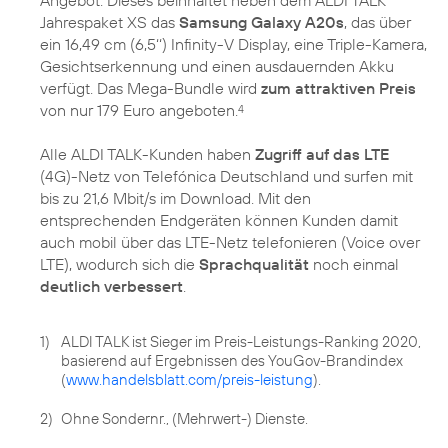
Jahrespaket XS das
Samsung Galaxy A20s
, das über
ein 16,49 cm (6,5‘‘) Infinity-V Display, eine Triple-Kamera,
Gesichtserkennung und einen ausdauernden Akku
verfügt. Das Mega-Bundle wird
zum attraktiven Preis
von nur 179 Euro angeboten.
4
Alle ALDI TALK-Kunden haben
Zugriff auf das LTE
(4G)-Netz von Telefónica Deutschland und surfen mit
bis zu 21,6 Mbit/s im Download. Mit den
entsprechenden Endgeräten können Kunden damit
auch mobil über das LTE-Netz telefonieren (Voice over
LTE), wodurch sich die
Sprachqualität
noch einmal
deutlich verbessert
.
1)
ALDI TALK ist Sieger im Preis-Leistungs-Ranking 2020,
basierend auf Ergebnissen des YouGov-Brandindex
(
www.handelsblatt.com/preis-leistung
).
2)
Ohne Sondernr., (Mehrwert-) Dienste.