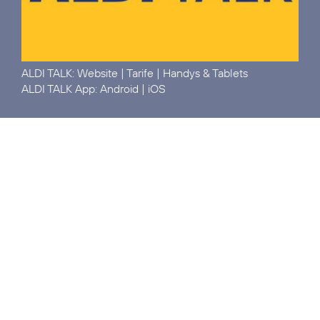
ALDI TALK:
Website
|
Tarife
|
Handys & Tablets
ALDI TALK App:
Android
|
iOS