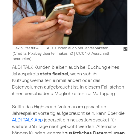
Flexibilität für ALDI TALK Kunden auch bei Jahrespaketen
(
Credits: Pixabay User terimakasih0
|
CC0 1.0, Ausschnitt
bearbeitet
)
ALDI TALK Kunden bleiben auch bei Buchung eines
Jahrespakets
stets flexibel
, wenn sich ihr
Nutzungsverhalten einmal ändert oder das
Datenvolumen aufgebraucht ist. In diesem Fall stehen
ihnen verschiedene Möglichkeiten zur Verfügung:
Sollte das Highspeed-Volumen im gewählten
Jahrespaket vorzeitig aufgebraucht sein, kann über die
ALDI TALK App
jederzeit ein neues Jahrespaket für
weitere 365 Tage nachgebucht werden. Alternativ
können Kunden jederzeit
zusätzliches Datenvolumen