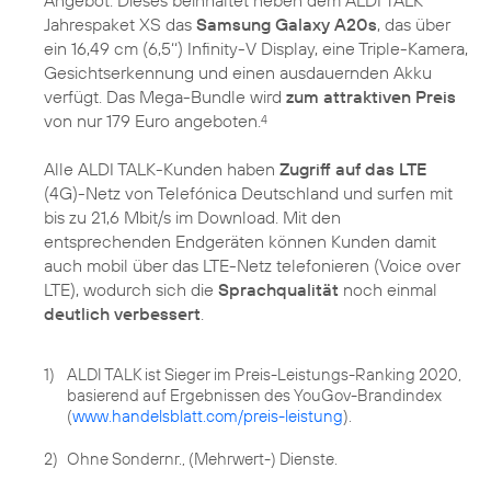
Jahrespaket XS das
Samsung Galaxy A20s
, das über
ein 16,49 cm (6,5‘‘) Infinity-V Display, eine Triple-Kamera,
Gesichtserkennung und einen ausdauernden Akku
verfügt. Das Mega-Bundle wird
zum attraktiven Preis
von nur 179 Euro angeboten.
4
Alle ALDI TALK-Kunden haben
Zugriff auf das LTE
(4G)-Netz von Telefónica Deutschland und surfen mit
bis zu 21,6 Mbit/s im Download. Mit den
entsprechenden Endgeräten können Kunden damit
auch mobil über das LTE-Netz telefonieren (Voice over
LTE), wodurch sich die
Sprachqualität
noch einmal
deutlich verbessert
.
1)
ALDI TALK ist Sieger im Preis-Leistungs-Ranking 2020,
basierend auf Ergebnissen des YouGov-Brandindex
(
www.handelsblatt.com/preis-leistung
).
2)
Ohne Sondernr., (Mehrwert-) Dienste.