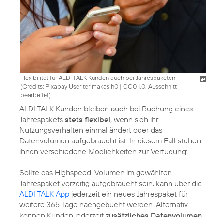
Flexibilität für ALDI TALK Kunden auch bei Jahrespaketen
(
Credits: Pixabay User terimakasih0
|
CC0 1.0, Ausschnitt
bearbeitet
)
ALDI TALK Kunden bleiben auch bei Buchung eines
Jahrespakets
stets flexibel
, wenn sich ihr
Nutzungsverhalten einmal ändert oder das
Datenvolumen aufgebraucht ist. In diesem Fall stehen
ihnen verschiedene Möglichkeiten zur Verfügung:
Sollte das Highspeed-Volumen im gewählten
Jahrespaket vorzeitig aufgebraucht sein, kann über die
ALDI TALK App
jederzeit ein neues Jahrespaket für
weitere 365 Tage nachgebucht werden. Alternativ
können Kunden jederzeit
zusätzliches Datenvolumen