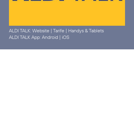
ALDI TALK:
Website
|
Tarife
|
Handys & Tablets
ALDI TALK App:
Android
|
iOS