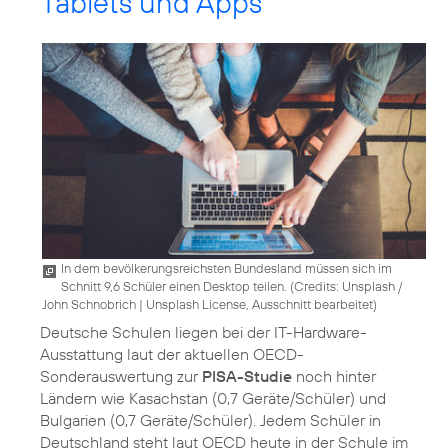
Tablets und Apps
In dem bevölkerungsreichsten Bundesland müssen sich im
Schnitt 9,6 Schüler einen Desktop teilen. (
Credits: Unsplash /
John Schnobrich
|
Unsplash License, Ausschnitt bearbeitet
)
Deutsche Schulen liegen bei der IT-Hardware-
Ausstattung laut der aktuellen OECD-
Sonderauswertung zur
PISA-Studie
noch hinter
Ländern wie Kasachstan (0,7 Geräte/Schüler) und
Bulgarien (0,7 Geräte/Schüler). Jedem Schüler in
Deutschland steht laut OECD heute in der Schule im