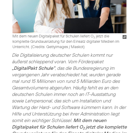
Mit dem neuen Digitalpaket für Schulen liefert O
jetzt die
2
komplette Grundausrüstung für den Einsatz digitaler Medien im
Unterricht. (
Credits: Gettyimages / Maskot
)
Die Digitalisierung deutscher Schulen kommt nur
äußerst schleppend voran. Vom Förderpaket
„DigitalPakt Schule“
, das die Bundesregierung im
vergangenen Jahr verabschiedet hat, wurden gerade
mal rund 15 Millionen von rund 5 Milliarden Euro des
Gesamtvolumens abgerufen. Häufig fehlt es an den
deutschen Schulen immer noch an IT-Ausstattung
sowie Lehrpersonal, das sich um Installation und
Wartung der Hard- und Software kümmern kann. In der
Hilfe und Unterstützung bei ihrer Administration liegt
somit ein wichtiger Schlüssel.
Mit dem neuen
Digitalpaket für Schulen liefert O
jetzt die komplette
2