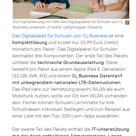
Die Digitalisierung mit Hilfe des Digitalpakets für Schulen von O
2
Business umsetzen. (
Credits: Gettyimages / Maskot
)
Das
Digitalpaket für Schulen von O
Business
ist eine
2
Komplettlösung
und kostet nur 33,99 Euro (netto)
monatlich pro Paket.
Das Digitalpaket für Schulen
1
beinhaltet drei Komponenten. Der erste Teil des Pakets
umfasst die
technische Grundausstattung
. Diese
besteht pro Paket aus einem Apple iPad 8. Generation
(32 GB, Wifi, 4G) und einem
O
Business Datentarif
2
mit unbegrenztem nationalen LTE-Datenvolumen
.
Das iPad kann zur Vernetzung sowohl WLAN als auch
Mobilfunk nutzen, sollte vor Ort kein WLAN vorhanden
sein. Ferner können Schulen Lerninhalte für ihre
Schulklassen individuell festlegen und zum Beispiel aus
einer Liste mit den Top-200-Lern-Apps auswählen.
Der zweite Teil des Pakets enthält die
IT-Unterstützung
mit der darin enthaltenen Administrations-Lizenz