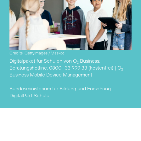
Credits: GettyImages / Maskot
Digitalpaket für Schulen von O
Business
:
2
Beratungshotline: 0800- 33 999 33 (kostenfrei) |
O
2
Business Mobile Device Management
Bundesministerium für Bildung und Forschung:
DigitalPakt Schule