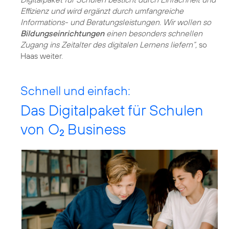
Effizienz und wird ergänzt durch umfangreiche
Informations- und Beratungsleistungen. Wir wollen so
Bildungseinrichtungen
einen besonders schnellen
Zugang ins Zeitalter des digitalen Lernens liefern“,
so
Haas weiter.
Schnell und einfach:
Das Digitalpaket für Schulen
von O
Business
2