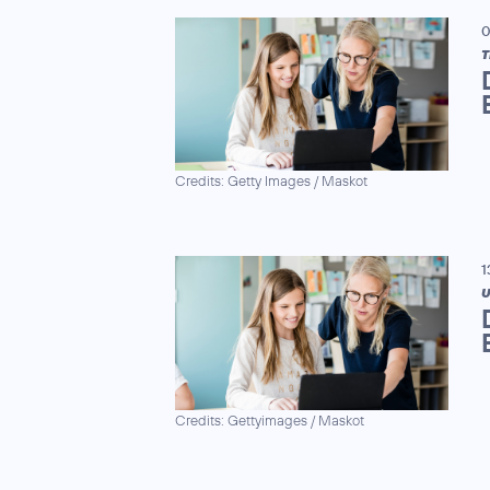
0
T
Credits: Getty Images / Maskot
1
U
Credits: Gettyimages / Maskot