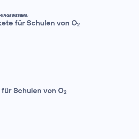
ILDUNGSWESENS:
kete für Schulen von O
2
 für Schulen von O
2