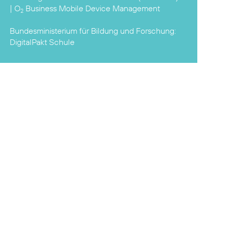
|
O
Business Mobile Device Management
2
Bundesministerium für Bildung und Forschung:
DigitalPakt Schule