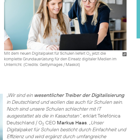
Mit dem neuen Digitalpaket für Schulen liefert O
jetzt die
2
komplette Grundausrüstung für den Einsatz digitaler Medien im
Unterricht. (
Credits: Gettyimages / Maskot
)
„Wir sind ein
wesentlicher Treiber der Digitalisierung
in Deutschland und wollen das auch für Schulen sein.
Noch sind unsere Schulen schlechter mit IT
ausgestattet als die in Kasachstan“,
erklärt Telefónica
Deutschland / O
CEO
Markus Haas
.
„Unser
2
Digitalpaket für Schulen besticht durch Einfachheit und
Effizienz und wird ergänzt durch umfangreiche