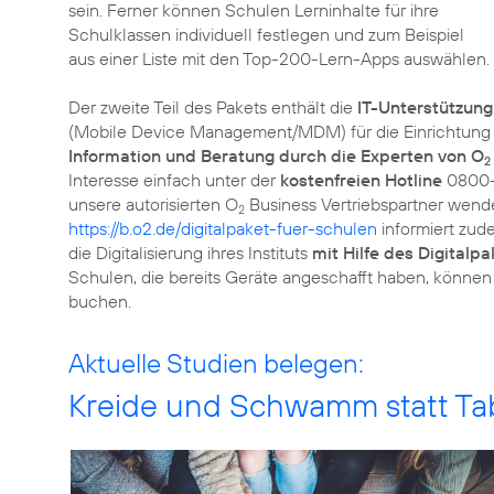
sein. Ferner können Schulen Lerninhalte für ihre
Schulklassen individuell festlegen und zum Beispiel
aus einer Liste mit den Top-200-Lern-Apps auswählen.
Der zweite Teil des Pakets enthält die
IT-Unterstützung
(Mobile Device Management/MDM) für die Einrichtung u
Information und Beratung durch die Experten von O
2
Interesse einfach unter der
kostenfreien Hotline
0800- 
unsere autorisierten O
Business Vertriebspartner wende
2
https://b.o2.de/digitalpaket-fuer-schulen
informiert zud
die Digitalisierung ihres Instituts
mit Hilfe des Digitalpa
Schulen, die bereits Geräte angeschafft haben, können 
buchen.
Aktuelle Studien belegen:
Kreide und Schwamm statt Ta