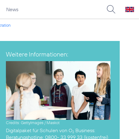
News
tration
Weitere Informationen:
Credits: GettyImages / Maskot
Digitalpaket für Schulen von O
Business
:
2
Beratungshotline: 0800- 33 999 33 (kostenfrei)