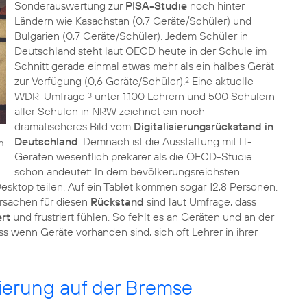
Sonderauswertung zur
PISA-Studie
noch hinter
Ländern wie Kasachstan (0,7 Geräte/Schüler) und
Bulgarien (0,7 Geräte/Schüler). Jedem Schüler in
Deutschland steht laut OECD heute in der Schule im
Schnitt gerade einmal etwas mehr als ein halbes Gerät
zur Verfügung (0,6 Geräte/Schüler).
Eine aktuelle
2
WDR-Umfrage
unter 1.100 Lehrern und 500 Schülern
3
aller Schulen in NRW zeichnet ein noch
dramatischeres Bild vom
Digitalisierungsrückstand in
Deutschland
. Demnach ist die Ausstattung mit IT-
n
Geräten wesentlich prekärer als die OECD-Studie
schon andeutet: In dem bevölkerungsreichsten
esktop teilen. Auf ein Tablet kommen sogar 12,8 Personen.
Ursachen für diesen
Rückstand
sind laut Umfrage, dass
rt
und frustriert fühlen. So fehlt es an Geräten und an der
s wenn Geräte vorhanden sind, sich oft Lehrer in ihrer
sierung auf der Bremse