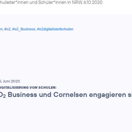
hulleiter*innen und Schüler*innen in NRW, 6.10.2020
en
,
#o2
,
#o2_Business
,
#o2digitalisiertschulen
5. Juni 2023
IGITALISIERUNG VON SCHULEN:
O
Business und Cornelsen engagieren si
2