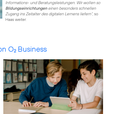
Informations- und Beratungsleistungen. Wir wollen so
Bildungseinrichtungen
einen besonders schnellen
Zugang ins Zeitalter des digitalen Lernens liefern“,
so
Haas weiter.
von O
Business
2