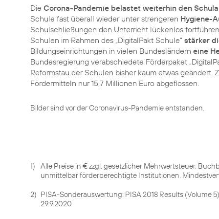
Die
Corona-Pandemie belastet weiterhin den Schulal
Schule fast überall wieder unter strengeren
Hygiene-A
Schulschließungen den Unterricht lückenlos fortführen
Schulen im Rahmen des „DigitalPakt Schule“
stärker di
Bildungseinrichtungen in vielen Bundesländern
eine H
Bundesregierung verabschiedete Förderpaket „DigitalP
Reformstau der Schulen bisher kaum etwas geändert. Zu
Fördermitteln nur 15,7 Millionen Euro abgeflossen.
Bilder sind vor der Coronavirus-Pandemie entstanden.
1)
Alle Preise in € zzgl. gesetzlicher Mehrwertsteuer. Buc
unmittelbar förderberechtigte Institutionen. Mindestvert
2)
PISA-Sonderauswertung: PISA 2018 Results (Volume 5) Eff
29.9.2020