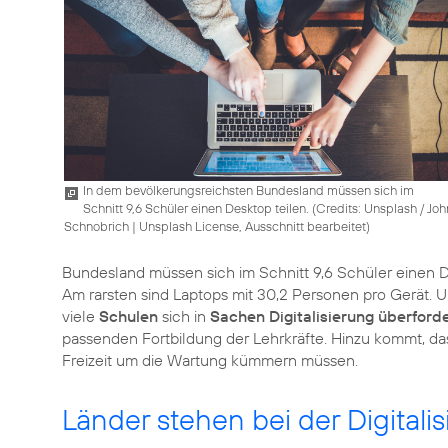
In dem bevölkerungsreichsten Bundesland müssen sich im
Schnitt 9,6 Schüler einen Desktop teilen. (
Credits: Unsplash / Joh
Schnobrich
|
Unsplash License, Ausschnitt bearbeitet
)
Bundesland müssen sich im Schnitt 9,6 Schüler einen D
Am rarsten sind Laptops mit 30,2 Personen pro Gerät. 
viele
Schulen
sich in
Sachen Digitalisierung
überforde
passenden Fortbildung der Lehrkräfte. Hinzu kommt, das
Freizeit um die Wartung kümmern müssen.
Länder stehen bei der Digitali