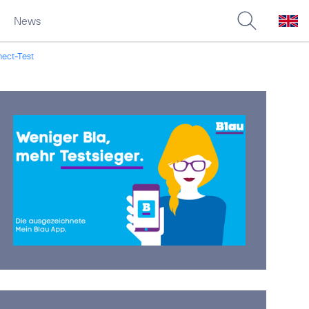
News
nect-Test