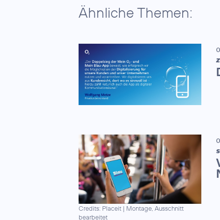
Ähnliche Themen:
0
Z
0
S
Credits: Placeit
|
Montage, Ausschnitt
bearbeitet