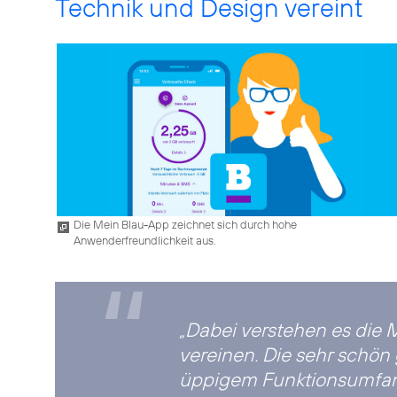
Technik und Design vereint
Die Mein Blau-App zeichnet sich durch hohe
Anwenderfreundlichkeit aus.
“
„Dabei verstehen es die
vereinen. Die sehr schön
üppigem Funktionsumfang