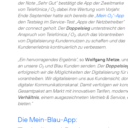
der Note „Sehr Gut“ bestätigt die App der Zweitmarke
von Telefónica / O
dabei ihre Wertung vom Vorjahr.
2
Ende September hatte sich bereits die
„Mein O
“-App
2
den Testsieg im Service-Test „Apps der Netzbetreiber“
der connect geholt. Der
Doppelsieg
unterstreicht den
Anspruch von Telefónica / O
, durch das Vorantreiben
2
von Digitalisierung Kundennutzen zu schaffen und das
Kundenerlebnis kontinuierlich zu verbessern.
„Ein hervorragendes Ergebnis“,
so
Wolfgang Metze
, un
an unsere O
und Blau Kunden senden. Der
Doppelsie
2
erfolgreich wir die Möglichkeiten der Digitalisierung
vorantreiben. Wir digitalisieren uns aus Kundensicht, dort
digitaler Kommunikationskanal. Damit verfolgen wir ko
Gesamtpaket am Markt mit innovativen Tarifen, moder
Verhältnis
, einem ausgezeichneten Vertrieb & Service,
bieten.“
Die Mein-Blau-App: