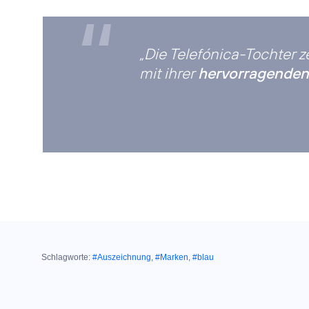
“
„Die Telefónica-Tochter z
mit ihrer
hervorragenden
Schlagworte:
#Auszeichnung
,
#Marken
,
#blau