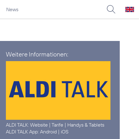
News
Weitere Informationen:
ALDI TALK:
Website
|
Tarife
|
Handys & Tablets
ALDI TALK App:
Android
|
iOS