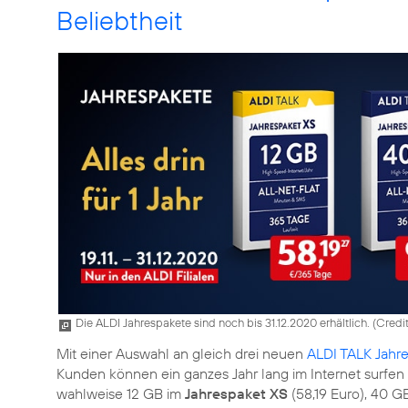
Beliebtheit
Die ALDI Jahrespakete sind noch bis 31.12.2020 erhältlich. (
Credi
Mit einer Auswahl an gleich drei neuen
ALDI TALK Jahr
Kunden können ein ganzes Jahr lang im Internet surfen
wahlweise 12 GB im
Jahrespaket XS
(58,19 Euro), 40 G