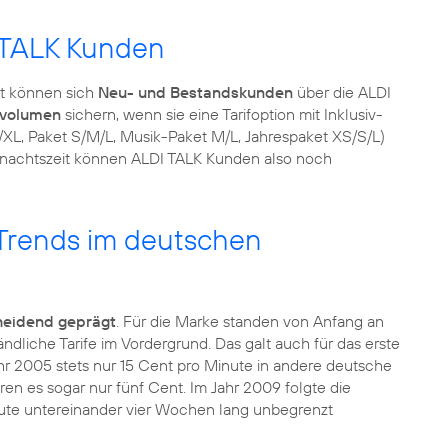
 TALK Kunden
rt können sich
Neu- und Bestandskunden
über die ALDI
nvolumen
sichern, wenn sie eine Tarifoption mit Inklusiv-
XL, Paket S/M/L, Musik-Paket M/L, Jahrespaket XS/S/L)
ihnachtszeit können ALDI TALK Kunden also noch
n Trends im deutschen
heidend geprägt
. Für die Marke standen von Anfang an
liche Tarife im Vordergrund. Das galt auch für das erste
hr 2005 stets nur 15 Cent pro Minute in andere deutsche
n es sogar nur fünf Cent. Im Jahr 2009 folgte die
eute untereinander vier Wochen lang unbegrenzt