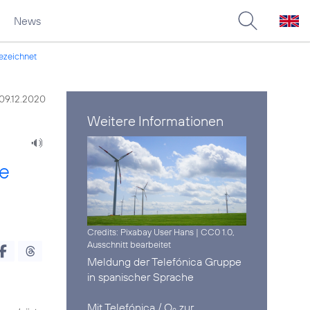
News
ezeichnet
09.12.2020
Weitere Informationen
te
Credits: Pixabay User Hans
|
CC0 1.0,
Ausschnitt bearbeitet
Meldung der Telefónica Gruppe
in spanischer Sprache
Mit Telefónica / O
zur