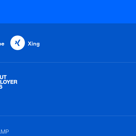
be
Xing
AMP