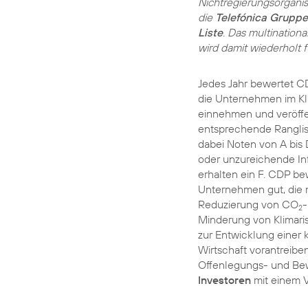
Nichtregierungsorganis
die
Telefónica Gruppe
Liste
. Das multination
wird damit wiederholt
Jedes Jahr bewertet C
die Unternehmen im
K
einnehmen und veröffe
entsprechende Ranglis
dabei Noten von A bis D
oder unzureichende Inf
erhalten ein F. CDP be
Unternehmen gut, die m
Reduzierung von CO
-
2
Minderung von Klimari
zur Entwicklung einer 
Wirtschaft vorantreiben
Offenlegungs- und Bew
Investoren
mit einem V