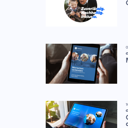
0
C
1
C