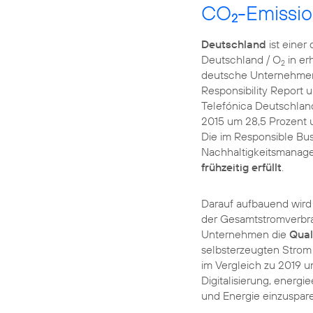
CO
-Emissio
2
Deutschland
ist einer 
Deutschland / O
in er
2
deutsche Unternehmen v
Responsibility Report
u
Telefónica Deutschlan
2015 um 28,5 Prozent 
Die im
Responsible Bu
Nachhaltigkeitsmanage
frühzeitig erfüllt
Darauf aufbauend wir
der Gesamtstromverbra
Unternehmen die
Qual
selbsterzeugten Strom 
im Vergleich zu 2019 
Digitalisierung, energi
und Energie einzuspare