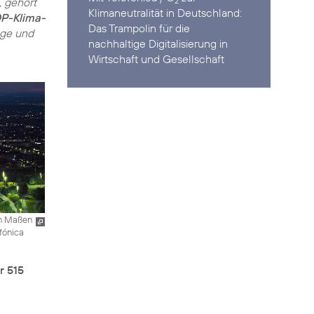
, gehört
2
Klimaneutralität in Deutschland:
DP-Klima-
Das Trampolin für die
lge und
nachhaltige Digitalisierung in
Wirtschaft und Gesellschaft
en Maßen
efónica
r 515