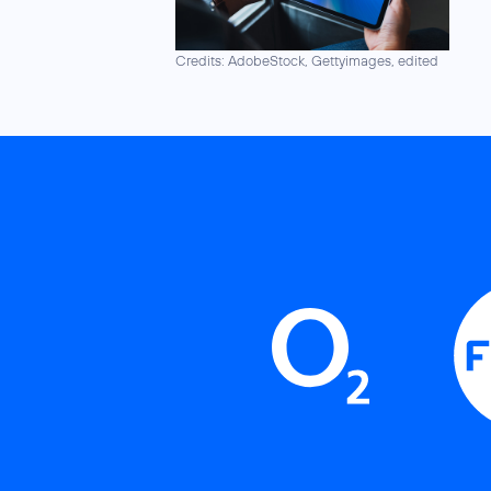
Credits: AdobeStock, Gettyimages, edited