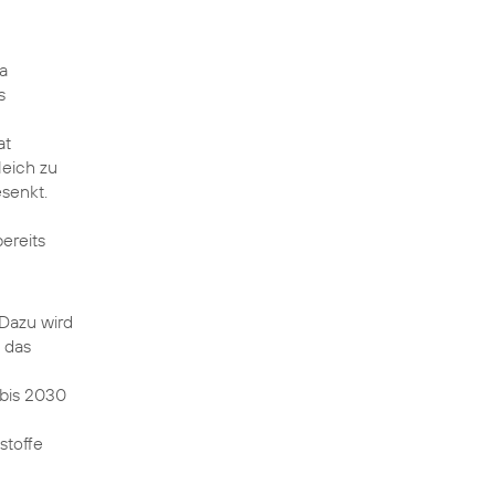
a
s
at
leich zu
senkt.
ereits
 Dazu wird
 das
bis 2030
stoffe