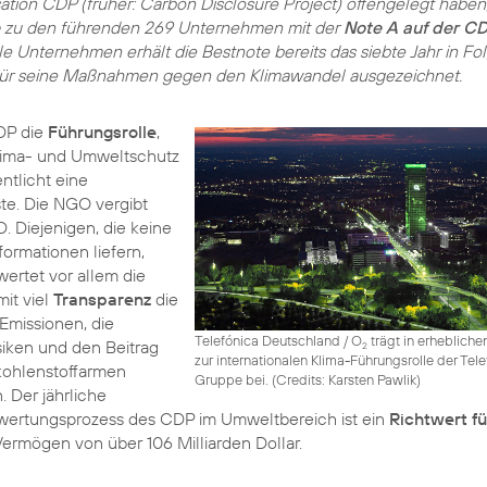
ation CDP (früher: Carbon Disclosure Project) offengelegt haben
zu den führenden 269 Unternehmen mit der
Note A auf der C
ale Unternehmen erhält die Bestnote bereits das siebte Jahr in Fo
 für seine Maßnahmen gegen den Klimawandel ausgezeichnet.
DP die
Führungsrolle
,
lima- und Umweltschutz
ntlicht eine
te. Die NGO vergibt
. Diejenigen, die keine
ormationen liefern,
wertet vor allem die
it viel
Transparenz
die
Emissionen, die
Telefónica Deutschland / O
trägt in erheblich
siken und den Beitrag
2
zur internationalen Klima-Führungsrolle der Tel
kohlenstoffarmen
Gruppe bei. (
Credits: Karsten Pawlik
)
. Der jährliche
ertungsprozess des CDP im Umweltbereich ist ein
Richtwert fü
ermögen von über 106 Milliarden Dollar.