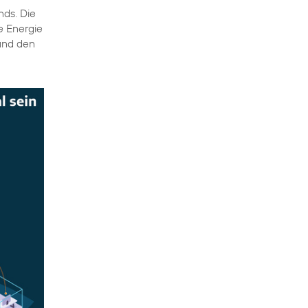
ds. Die
e Energie
 und den