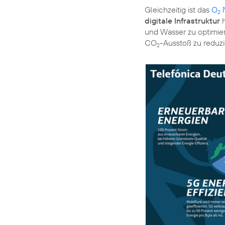
Gleichzeitig ist das
O
N
2
digitale Infrastruktur
h
und Wasser zu optimier
CO
2