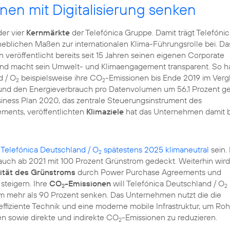
nen mit Digitalisierung senken
der vier
Kernmärkte
der Telefónica Gruppe. Damit trägt Telefónic
heblichen Maßen zur internationalen Klima-Führungsrolle bei. Da
eröffentlicht bereits seit 15 Jahren seinen eigenen
Corporate
nd macht sein Umwelt- und Klimaengagement transparent. So h
d / O
beispielsweise ihre CO
-Emissionen bis Ende 2019 im Verg
2
2
und den Energieverbrauch pro Datenvolumen um 56,1 Prozent ge
siness Plan 2020
, das zentrale Steuerungsinstrument des
ments, veröffentlichten
Klimaziele
hat das Unternehmen damit b
d
Telefónica Deutschland / O
spätestens 2025 klimaneutral
sein.
2
uch ab 2021 mit 100 Prozent Grünstrom gedeckt. Weiterhin wird
ität des Grünstroms
durch Power Purchase Agreements und
steigern. Ihre
CO
-Emissionen
will Telefónica Deutschland / O
2
2
um mehr als 90 Prozent senken. Das Unternehmen nutzt die die
eeffiziente Technik und eine moderne mobile Infrastruktur, um Roh
n sowie direkte und indirekte CO
-Emissionen zu reduzieren.
2