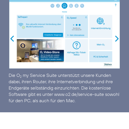
Die O
my Service Suite unterstützt unsere Kunden
2
dabei, ihren Router, ihre Internetverbindung und ihre
Endgeräte selbständig einzurichten. Die kostenlose
Software gibt es unter
www.o2.de/service-suite
sowohl
für den PC, als auch für den Mac.