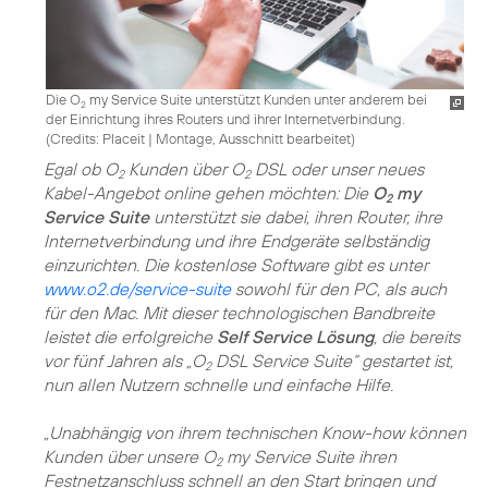
Die O
my Service Suite unterstützt Kunden unter anderem bei
2
der Einrichtung ihres Routers und ihrer Internetverbindung.
(
Credits: Placeit
|
Montage, Ausschnitt bearbeitet
)
Egal ob O
Kunden über O
DSL oder unser neues
2
2
Kabel-Angebot online gehen möchten: Die
O
my
2
Service Suite
unterstützt sie dabei, ihren Router, ihre
Internetverbindung und ihre Endgeräte selbständig
einzurichten. Die kostenlose Software gibt es unter
www.o2.de/service-suite
sowohl für den PC, als auch
für den Mac. Mit dieser technologischen Bandbreite
leistet die erfolgreiche
Self Service Lösung
, die bereits
vor fünf Jahren als „O
DSL Service Suite“ gestartet ist,
2
nun allen Nutzern schnelle und einfache Hilfe.
„Unabhängig von ihrem technischen Know-how können
Kunden über unsere O
my Service Suite ihren
2
Festnetzanschluss schnell an den Start bringen und