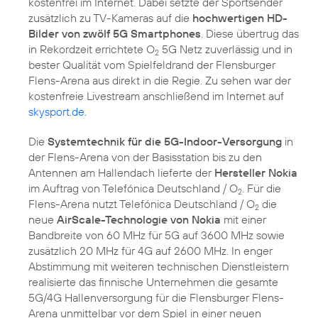
kostenfrei im Internet. Dabei setzte der Sportsender
zusätzlich zu TV-Kameras auf die
hochwertigen HD-
Bilder von zwölf 5G Smartphones
. Diese übertrug das
in Rekordzeit errichtete O
5G Netz zuverlässig und in
2
bester Qualität vom Spielfeldrand der Flensburger
Flens-Arena aus direkt in die Regie. Zu sehen war der
kostenfreie Livestream anschließend im Internet auf
skysport.de
.
Die
Systemtechnik für die 5G-Indoor-Versorgung
in
der Flens-Arena von der Basisstation bis zu den
Antennen am Hallendach lieferte der
Hersteller Nokia
im Auftrag von Telefónica Deutschland / O
. Für die
2
Flens-Arena nutzt Telefónica Deutschland / O
die
2
neue
AirScale-Technologie von Nokia
mit einer
Bandbreite von 60 MHz für 5G auf 3600 MHz sowie
zusätzlich 20 MHz für 4G auf 2600 MHz. In enger
Abstimmung mit weiteren technischen Dienstleistern
realisierte das finnische Unternehmen die gesamte
5G/4G Hallenversorgung für die Flensburger Flens-
Arena unmittelbar vor dem Spiel in einer neuen