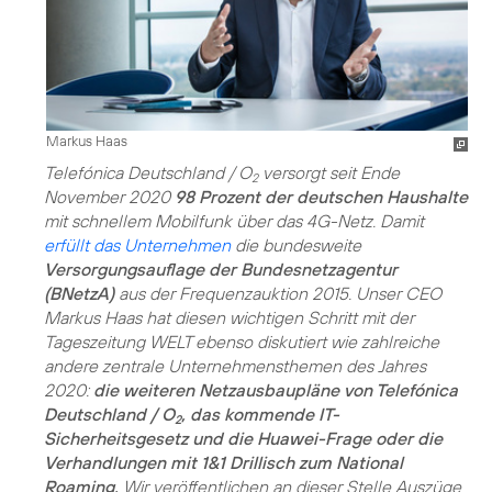
Markus Haas
Telefónica Deutschland / O
versorgt seit Ende
2
November 2020
98 Prozent der deutschen Haushalte
mit schnellem Mobilfunk über das 4G-Netz. Damit
erfüllt das Unternehmen
die bundesweite
Versorgungsauflage der Bundesnetzagentur
(BNetzA)
aus der Frequenzauktion 2015. Unser CEO
Markus Haas hat diesen wichtigen Schritt mit der
Tageszeitung WELT ebenso diskutiert wie zahlreiche
andere zentrale Unternehmensthemen des Jahres
2020:
die weiteren Netzausbaupläne von Telefónica
Deutschland / O
, das kommende IT-
2
Sicherheitsgesetz und die Huawei-Frage oder die
Verhandlungen mit 1&1 Drillisch zum National
Roaming.
Wir veröffentlichen an dieser Stelle Auszüge