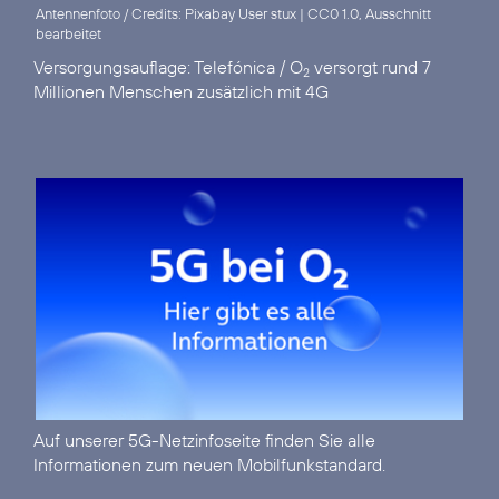
Antennenfoto / Credits: Pixabay User stux
|
CC0 1.0, Ausschnitt
bearbeitet
Versorgungsauflage:
Telefónica / O
versorgt rund 7
2
Millionen Menschen zusätzlich mit 4G
Auf unserer
5G-Netzinfoseite
finden Sie alle
Informationen zum neuen Mobilfunkstandard.