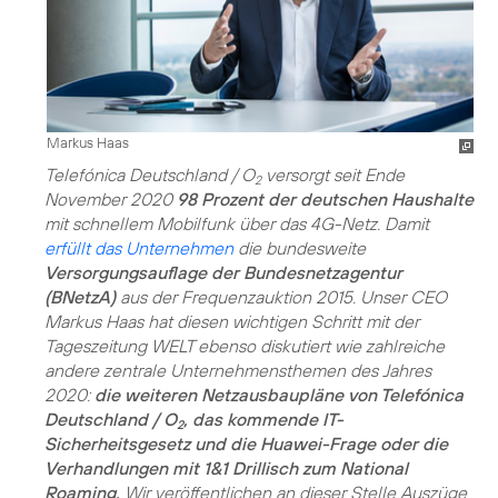
Markus Haas
Telefónica Deutschland / O
versorgt seit Ende
2
November 2020
98 Prozent der deutschen Haushalte
mit schnellem Mobilfunk über das 4G-Netz. Damit
erfüllt das Unternehmen
die bundesweite
Versorgungsauflage der Bundesnetzagentur
(BNetzA)
aus der Frequenzauktion 2015. Unser CEO
Markus Haas hat diesen wichtigen Schritt mit der
Tageszeitung WELT ebenso diskutiert wie zahlreiche
andere zentrale Unternehmensthemen des Jahres
2020:
die weiteren Netzausbaupläne von Telefónica
Deutschland / O
, das kommende IT-
2
Sicherheitsgesetz und die Huawei-Frage oder die
Verhandlungen mit 1&1 Drillisch zum National
Roaming.
Wir veröffentlichen an dieser Stelle Auszüge