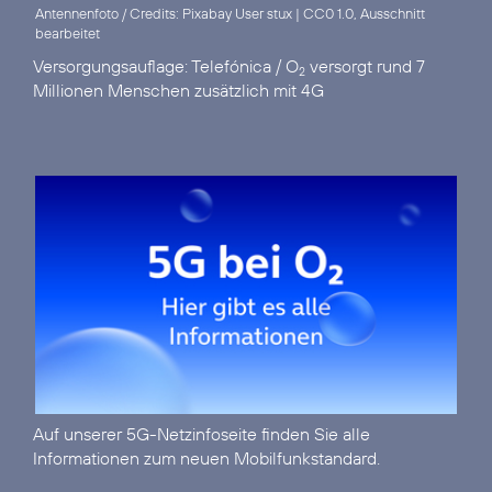
Antennenfoto / Credits: Pixabay User stux
|
CC0 1.0, Ausschnitt
bearbeitet
Versorgungsauflage:
Telefónica / O
versorgt rund 7
2
Millionen Menschen zusätzlich mit 4G
Auf unserer
5G-Netzinfoseite
finden Sie alle
Informationen zum neuen Mobilfunkstandard.