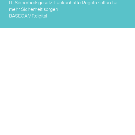
IT-Sicherheitsgesetz:
Lückenhafte Regeln sollen für
mehr Sicherheit sorgen
BASECAMP.digital