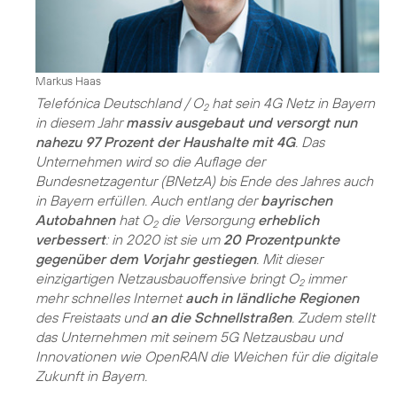
Markus Haas
Telefónica Deutschland / O
hat sein 4G Netz in Bayern
2
in diesem Jahr
massiv ausgebaut und versorgt nun
nahezu 97 Prozent der Haushalte mit 4G
. Das
Unternehmen wird so die Auflage der
Bundesnetzagentur (BNetzA) bis Ende des Jahres auch
in Bayern erfüllen. Auch entlang der
bayrischen
Autobahnen
hat O
die Versorgung
erheblich
2
verbessert
: in 2020 ist sie um
20 Prozentpunkte
gegenüber dem Vorjahr gestiegen
. Mit dieser
einzigartigen Netzausbauoffensive bringt O
immer
2
mehr schnelles Internet
auch in ländliche Regionen
des Freistaats und
an die Schnellstraßen
. Zudem stellt
das Unternehmen mit seinem 5G Netzausbau und
Innovationen wie OpenRAN die Weichen für die digitale
Zukunft in Bayern.