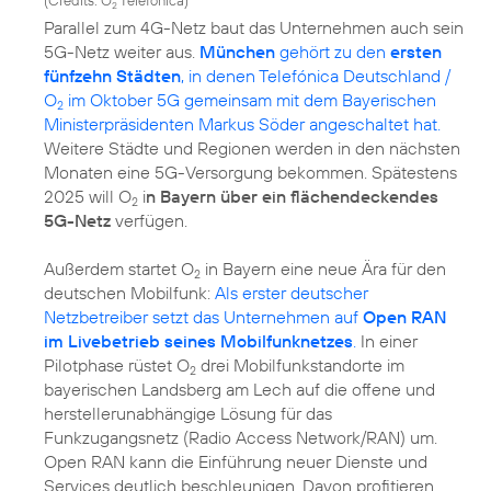
(
Credits: O
Telefónica
)
2
Parallel zum 4G-Netz baut das Unternehmen auch sein
5G-Netz weiter aus.
München
gehört zu den
ersten
fünfzehn Städten
, in denen Telefónica Deutschland /
O
im Oktober 5G gemeinsam mit dem Bayerischen
2
Ministerpräsidenten Markus Söder angeschaltet hat.
Weitere Städte und Regionen werden in den nächsten
Monaten eine 5G-Versorgung bekommen. Spätestens
2025 will O
i
n Bayern über ein flächendeckendes
2
5G-Netz
verfügen.
Außerdem startet O
in Bayern eine neue Ära für den
2
deutschen Mobilfunk:
Als erster deutscher
Netzbetreiber setzt das Unternehmen auf
Open RAN
im Livebetrieb seines Mobilfunknetzes
.
In einer
Pilotphase rüstet O
drei Mobilfunkstandorte im
2
bayerischen Landsberg am Lech auf die offene und
herstellerunabhängige Lösung für das
Funkzugangsnetz (Radio Access Network/RAN) um.
Open RAN kann die Einführung neuer Dienste und
Services deutlich beschleunigen. Davon profitieren