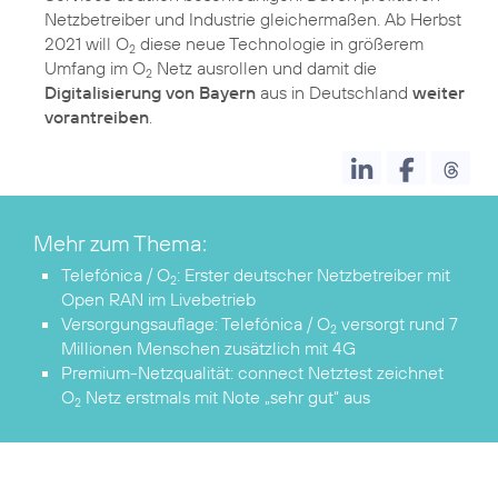
Netzbetreiber und Industrie gleichermaßen. Ab Herbst
2021 will O
diese neue Technologie in größerem
2
Umfang im O
Netz ausrollen und damit die
2
Digitalisierung von Bayern
aus in Deutschland
weiter
vorantreiben
Mehr zum Thema:
Telefónica / O
: Erster deutscher Netzbetreiber mit
2
Open RAN im Livebetrieb
Versorgungsauflage: Telefónica / O
versorgt rund 7
2
Millionen Menschen zusätzlich mit 4G
Premium-Netzqualität: connect Netztest zeichnet
O
Netz erstmals mit Note „sehr gut“ aus
2