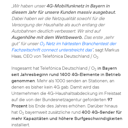
„Wir haben unser
4G-Mobilfunknetz in Bayern in
diesem Jahr für unsere Kunden massiv ausgebaut.
Dabei haben wir die Netzqualität sowohl für die
Versorgung der Haushalte als auch entlang der
Autobahnen deutlich verbessert. Wir sind auf
Augenhöhe mit dem Wettbewerb.
Das erste „sehr
gut“ für unser
O
Netz im härtesten Branchentest der
2
Fachzeitschrift connect unterstreicht das“
, sagt Markus
Haas, CEO von Telefónica Deutschland / O
.
2
Insgesamt hat Telefónica Deutschland / O
in Bayern
2
seit Jahresbeginn rund 1400 4G-Elemente in Betrieb
genommen
. Mehr als 1000 senden an Stationen, an
denen es bisher kein 4G gab. Damit wird das
Unternehmen die 4G-Haushaltsabdeckung im Freistaat
auf die von der Bundesnetzagentur geforderten
97
Prozent
bis Ende des Jahres erhöhen. Darüber hinaus
hat O
bayernweit zusätzliche rund
400 4G-Sender für
2
mehr Kapazitäten und höhere Surfgeschwindigkeiten
installiert.