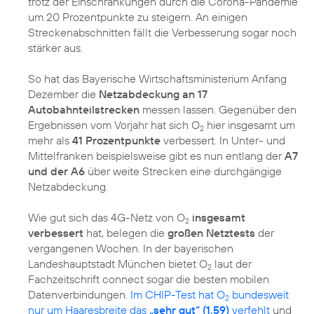
trotz der Einschränkungen durch die Corona-Pandemie
um 20 Prozentpunkte zu steigern. An einigen
Streckenabschnitten fällt die Verbesserung sogar noch
stärker aus.
So hat das Bayerische Wirtschaftsministerium Anfang
Dezember die
Netzabdeckung an 17
Autobahnteilstrecken
messen lassen. Gegenüber den
Ergebnissen vom Vorjahr hat sich O
hier insgesamt um
2
mehr als
41 Prozentpunkte
verbessert. In Unter- und
Mittelfranken beispielsweise gibt es nun entlang der
A7
und der A6
über weite Strecken eine durchgängige
Netzabdeckung.
Wie gut sich das 4G-Netz von O
insgesamt
2
verbessert
hat, belegen die
großen Netztests
der
vergangenen Wochen. In der bayerischen
Landeshauptstadt München bietet O
laut der
2
Fachzeitschrift connect sogar die besten mobilen
Datenverbindungen.
Im CHIP-Test hat O
bundesweit
2
nur um Haaresbreite das
„sehr gut“ (1,59)
verfehlt
und