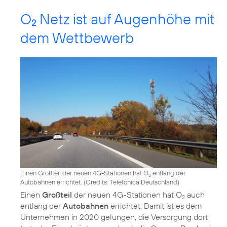
O
Netz ist auf Augenhöhe mit
2
dem Wettbewerb
Einen Großteil der neuen 4G-Stationen hat O
entlang der
2
Autobahnen errichtet. (
Credits: Telefónica Deutschland
)
Einen
Großteil
der neuen 4G-Stationen hat O
auch
2
entlang der
Autobahnen
errichtet. Damit ist es dem
Unternehmen in 2020 gelungen, die Versorgung dort