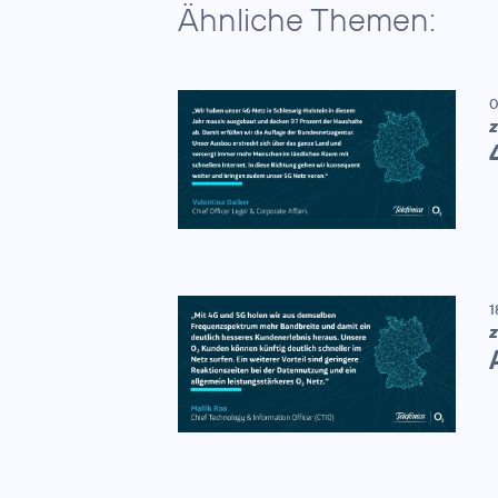
Ähnliche Themen:
0
Z
1
Z