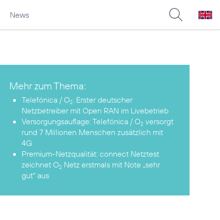
News
Mehr zum Thema:
Telefónica / O
: Erster deutscher
2
Netzbetreiber mit Open RAN im Livebetrieb
Versorgungsauflage: Telefónica / O
versorgt
2
rund 7 Millionen Menschen zusätzlich mit
4G
Premium-Netzqualität: connect Netztest
zeichnet O
Netz erstmals mit Note „sehr
2
gut“ aus