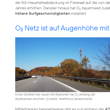
die 4G-Haushaltsabdeckung im Freistaat auf die von d
Jahres erhöhen. Darüber hinaus hat O
bayernweit zusä
2
höhere Surfgeschwindigkeiten
installiert.
O
Netz ist auf Augenhöhe m
2
Einen Großteil der neuen 4G-Stationen hat O
entlang der
2
Autobahnen errichtet. (
Credits: Telefónica Deutschland
)
Mittelfranken beispielsweise gibt es nun entlang der
A7