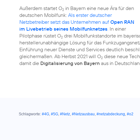
Außerdem startet O
in Bayern eine neue Ära für den
2
deutschen Mobilfunk:
Als erster deutscher
Netzbetreiber setzt das Unternehmen auf
Open RAN
im Livebetrieb seines Mobilfunknetzes
.
In einer
Pilotphase rüstet O
drei Mobilfunkstandorte im bayeri
2
herstellerunabhängige Lösung für das Funkzugangsne
Einführung neuer Dienste und Services deutlich beschle
gleichermaßen. Ab Herbst 2021 will O
diese neue Tech
2
damit die
Digitalisierung von Bayern
aus in Deutschla
Schlagworte:
#4G
,
#5G
,
#Netz
,
#Netzausbau
,
#netzabdeckung
,
#o2