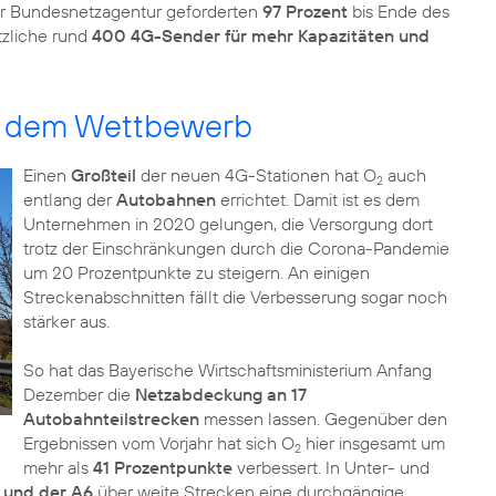
er Bundesnetzagentur geforderten
97 Prozent
bis Ende des
tzliche rund
400 4G-Sender für mehr Kapazitäten und
it dem Wettbewerb
Einen
Großteil
der neuen 4G-Stationen hat O
auch
2
entlang der
Autobahnen
errichtet. Damit ist es dem
Unternehmen in 2020 gelungen, die Versorgung dort
trotz der Einschränkungen durch die Corona-Pandemie
um 20 Prozentpunkte zu steigern. An einigen
Streckenabschnitten fällt die Verbesserung sogar noch
stärker aus.
So hat das Bayerische Wirtschaftsministerium Anfang
Dezember die
Netzabdeckung an 17
Autobahnteilstrecken
messen lassen. Gegenüber den
Ergebnissen vom Vorjahr hat sich O
hier insgesamt um
2
mehr als
41 Prozentpunkte
verbessert. In Unter- und
 und der A6
über weite Strecken eine durchgängige