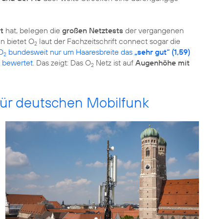
t
hat, belegen die
großen Netztests
der vergangenen
n bietet O
laut der Fachzeitschrift connect sogar die
2
O
bundesweit nur um Haaresbreite das
„sehr gut“ (1,59)
2
bewertet
. Das zeigt: Das O
Netz ist auf
Augenhöhe mit
2
 für deutschen Mobilfunk