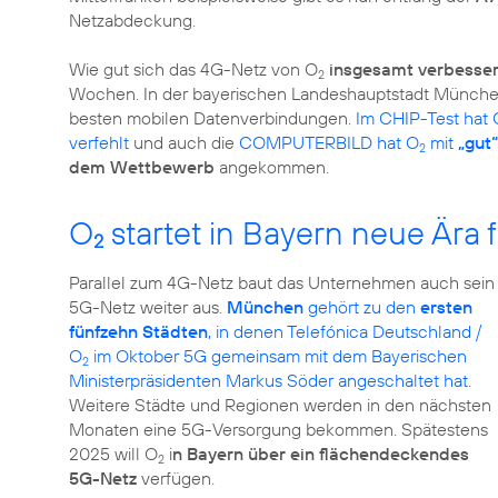
Netzabdeckung.
Wie gut sich das 4G-Netz von O
insgesamt verbesser
2
Wochen. In der bayerischen Landeshauptstadt Münche
besten mobilen Datenverbindungen.
Im CHIP-Test hat 
verfehlt
und auch die
COMPUTERBILD hat O
mit
„gut“
2
dem Wettbewerb
O
startet in Bayern neue Ära
2
Parallel zum 4G-Netz baut das Unternehmen auch sein
5G-Netz weiter aus.
München
gehört zu den
ersten
fünfzehn Städten
, in denen Telefónica Deutschland /
O
im Oktober 5G gemeinsam mit dem Bayerischen
2
Ministerpräsidenten Markus Söder angeschaltet hat.
Weitere Städte und Regionen werden in den nächsten
Monaten eine 5G-Versorgung bekommen. Spätestens
2025 will O
i
n Bayern über ein flächendeckendes
2
5G-Netz
verfügen.