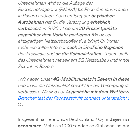
Unternehmen wird so die Auflage der
Bundesnetzagentur (BNetzA) bis Ende des Jahres auch
in Bayern erfüllen. Auch entlang der
bayrischen
Autobahnen
hat O
die Versorgung
erheblich
2
verbessert
: in 2020 ist sie um
20 Prozentpunkte
gegenüber dem Vorjahr gestiegen
. Mit dieser
einzigartigen Netzausbauoffensive bringt O
immer
2
mehr schnelles Internet
auch in ländliche Regionen
des Freistaats und
an die Schnellstraßen
. Zudem stellt
das Unternehmen mit seinem 5G Netzausbau und Innova
Zukunft in Bayern.
„Wir haben unser
4G-Mobilfunknetz in Bayern in dies
haben wir die Netzqualität sowohl für die Versorgung d
verbessert. Wir sind auf
Augenhöhe mit dem Wettbew
Branchentest der Fachzeitschrift connect unterstreicht 
O
.
2
Insgesamt hat Telefónica Deutschland / O
in Bayern s
2
genommen
. Mehr als 1000 senden an Stationen, an d