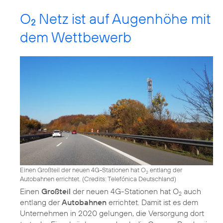
O
Netz ist auf Augenhöhe mit
2
dem Wettbewerb
Einen Großteil der neuen 4G-Stationen hat O
entlang der
2
Autobahnen errichtet. (
Credits: Telefónica Deutschland
)
Einen
Großteil
der neuen 4G-Stationen hat O
auch
2
entlang der
Autobahnen
errichtet. Damit ist es dem
Unternehmen in 2020 gelungen, die Versorgung dort