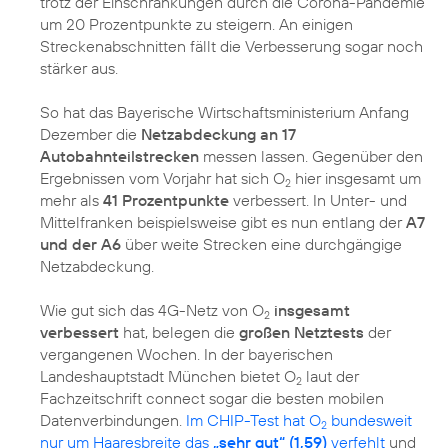
trotz der Einschränkungen durch die Corona-Pandemie
um 20 Prozentpunkte zu steigern. An einigen
Streckenabschnitten fällt die Verbesserung sogar noch
stärker aus.
So hat das Bayerische Wirtschaftsministerium Anfang
Dezember die
Netzabdeckung an 17
Autobahnteilstrecken
messen lassen. Gegenüber den
Ergebnissen vom Vorjahr hat sich O
hier insgesamt um
2
mehr als
41 Prozentpunkte
verbessert. In Unter- und
Mittelfranken beispielsweise gibt es nun entlang der
A7
und der A6
über weite Strecken eine durchgängige
Netzabdeckung.
Wie gut sich das 4G-Netz von O
insgesamt
2
verbessert
hat, belegen die
großen Netztests
der
vergangenen Wochen. In der bayerischen
Landeshauptstadt München bietet O
laut der
2
Fachzeitschrift connect sogar die besten mobilen
Datenverbindungen.
Im CHIP-Test hat O
bundesweit
2
nur um Haaresbreite das
„sehr gut“ (1,59)
verfehlt
und