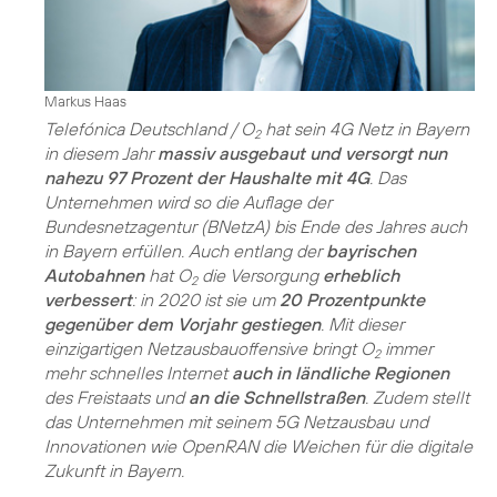
Markus Haas
Telefónica Deutschland / O
hat sein 4G Netz in Bayern
2
in diesem Jahr
massiv ausgebaut und versorgt nun
nahezu 97 Prozent der Haushalte mit 4G
. Das
Unternehmen wird so die Auflage der
Bundesnetzagentur (BNetzA) bis Ende des Jahres auch
in Bayern erfüllen. Auch entlang der
bayrischen
Autobahnen
hat O
die Versorgung
erheblich
2
verbessert
: in 2020 ist sie um
20 Prozentpunkte
gegenüber dem Vorjahr gestiegen
. Mit dieser
einzigartigen Netzausbauoffensive bringt O
immer
2
mehr schnelles Internet
auch in ländliche Regionen
des Freistaats und
an die Schnellstraßen
. Zudem stellt
das Unternehmen mit seinem 5G Netzausbau und
Innovationen wie OpenRAN die Weichen für die digitale
Zukunft in Bayern.