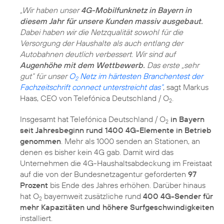
„Wir haben unser
4G-Mobilfunknetz in Bayern in
diesem Jahr für unsere Kunden massiv ausgebaut.
Dabei haben wir die Netzqualität sowohl für die
Versorgung der Haushalte als auch entlang der
Autobahnen deutlich verbessert. Wir sind auf
Augenhöhe mit dem Wettbewerb.
Das erste „sehr
gut“ für unser
O
Netz im härtesten Branchentest der
2
Fachzeitschrift connect unterstreicht das“
, sagt Markus
Haas, CEO von Telefónica Deutschland / O
.
2
Insgesamt hat Telefónica Deutschland / O
in Bayern
2
seit Jahresbeginn rund 1400 4G-Elemente in Betrieb
genommen
. Mehr als 1000 senden an Stationen, an
denen es bisher kein 4G gab. Damit wird das
Unternehmen die 4G-Haushaltsabdeckung im Freistaat
auf die von der Bundesnetzagentur geforderten
97
Prozent
bis Ende des Jahres erhöhen. Darüber hinaus
hat O
bayernweit zusätzliche rund
400 4G-Sender für
2
mehr Kapazitäten und höhere Surfgeschwindigkeiten
installiert.