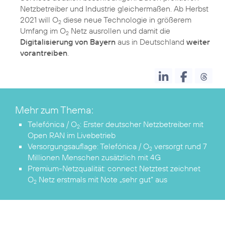
Netzbetreiber und Industrie gleichermaßen. Ab Herbst
2021 will O
diese neue Technologie in größerem
2
Umfang im O
Netz ausrollen und damit die
2
Digitalisierung von Bayern
aus in Deutschland
weiter
vorantreiben
Mehr zum Thema:
Telefónica / O
: Erster deutscher Netzbetreiber mit
2
Open RAN im Livebetrieb
Versorgungsauflage: Telefónica / O
versorgt rund 7
2
Millionen Menschen zusätzlich mit 4G
Premium-Netzqualität: connect Netztest zeichnet
O
Netz erstmals mit Note „sehr gut“ aus
2