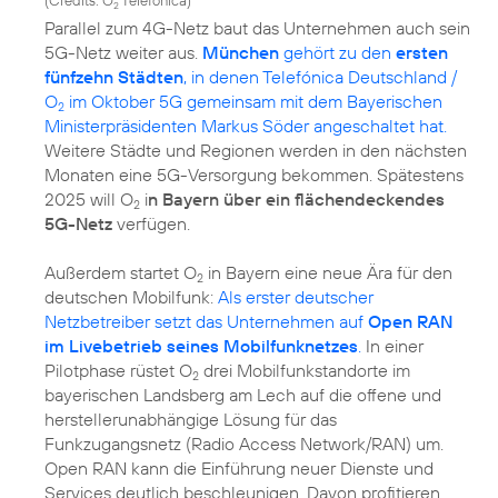
(
Credits: O
Telefónica
)
2
Parallel zum 4G-Netz baut das Unternehmen auch sein
5G-Netz weiter aus.
München
gehört zu den
ersten
fünfzehn Städten
, in denen Telefónica Deutschland /
O
im Oktober 5G gemeinsam mit dem Bayerischen
2
Ministerpräsidenten Markus Söder angeschaltet hat.
Weitere Städte und Regionen werden in den nächsten
Monaten eine 5G-Versorgung bekommen. Spätestens
2025 will O
i
n Bayern über ein flächendeckendes
2
5G-Netz
verfügen.
Außerdem startet O
in Bayern eine neue Ära für den
2
deutschen Mobilfunk:
Als erster deutscher
Netzbetreiber setzt das Unternehmen auf
Open RAN
im Livebetrieb seines Mobilfunknetzes
.
In einer
Pilotphase rüstet O
drei Mobilfunkstandorte im
2
bayerischen Landsberg am Lech auf die offene und
herstellerunabhängige Lösung für das
Funkzugangsnetz (Radio Access Network/RAN) um.
Open RAN kann die Einführung neuer Dienste und
Services deutlich beschleunigen. Davon profitieren