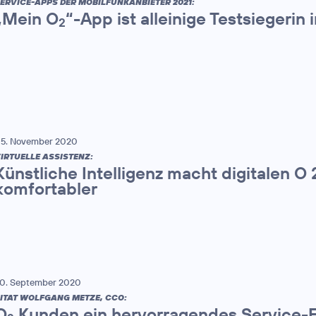
ERVICE-APPS DER MOBILFUNKANBIETER 2021:
„Mein O
“-App ist alleinige Testsiegerin
2
5. November 2020
IRTUELLE ASSISTENZ:
Künstliche Intelligenz macht digitalen O
komfortabler
0. September 2020
ITAT WOLFGANG METZE, CCO:
O
Kunden ein hervorragendes Service-Er