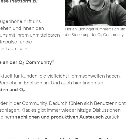
ese Plattform zu
Augenhöhe hilft uns
stehen und ihnen den
Florian Eichinger kümmert sich um
uns mit ihrem unmittelbaren
die Steuerung der O
Community.
2
Impulse für die
n kaum sein.
e an der O
Community?
2
 aktuell für Kunden, die vielleicht Hemmschwellen haben,
ereiche in Englisch an. Und auch hier finden sie
nden und O
.
2
er in der Community. Dadurch fühlen sich Benutzer nicht
chlagen. Klar, es gibt immer wieder hitzige Diskussionen,
u einem
sachlichen und produktiven Austausch
zurück.