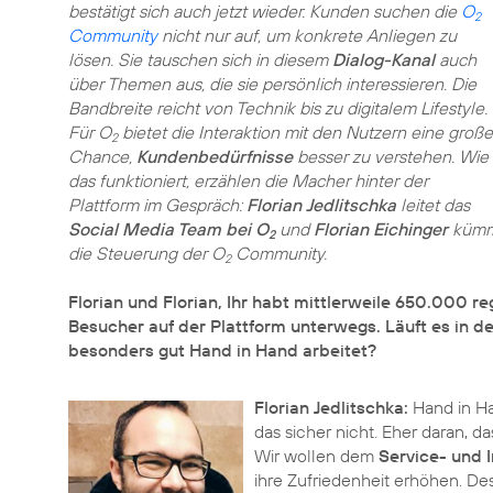
bestätigt sich auch jetzt wieder. Kunden suchen die
O
2
Community
nicht nur auf, um konkrete Anliegen zu
lösen. Sie tauschen sich in diesem
Dialog-Kanal
auch
über Themen aus, die sie persönlich interessieren. Die
Bandbreite reicht von Technik bis zu digitalem Lifestyle.
Für O
bietet die Interaktion mit den Nutzern eine große
2
Chance,
Kundenbedürfnisse
besser zu verstehen. Wie
das funktioniert, erzählen die Macher hinter der
Plattform im Gespräch:
Florian Jedlitschka
leitet das
Social Media Team bei O
und
Florian Eichinger
kümme
2
die Steuerung der O
Community.
2
Florian und Florian, Ihr habt mittlerweile 650.000 r
Besucher auf der Plattform unterwegs. Läuft es in d
besonders gut Hand in Hand arbeitet?
Florian Jedlitschka:
Hand in Ha
das sicher nicht. Eher daran, d
Wir wollen dem
Service- und 
ihre Zufriedenheit erhöhen. Des