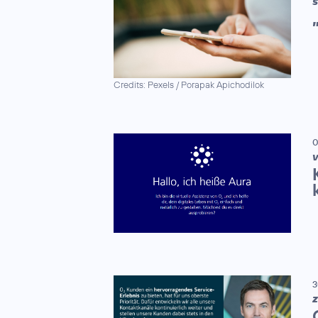
S
Credits: Pexels / Porapak Apichodilok
0
V
3
Z