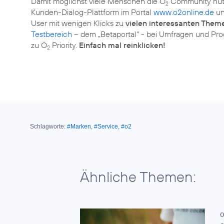
Damit möglichst viele Menschen die O
Community nut
2
Kunden-Dialog-Plattform im Portal
www.o2online.de
un
User mit wenigen Klicks zu
vielen interessanten Them
Testbereich
– dem „Betaportal“ - bei Umfragen und Pro
zu O
Priority.
Einfach mal reinklicken!
2
Schlagworte:
#Marken
,
#Service
,
#o2
Ähnliche Themen:
0