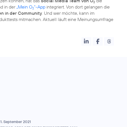
zen können, hat das
Social Media Team von O
die
2
d in der
„Mein O
“-App
integriert. Von dort gelangen die
2
en in der Community
. Und wer möchte, kann im
dukttests mitmachen. Aktuell läuft eine Meinungsumfrage
1. September 2021