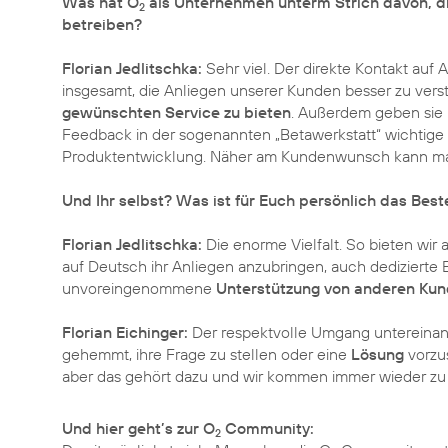
Was hat O
als Unternehmen unterm Strich davon, di
2
betreiben?
Florian Jedlitschka:
Sehr viel. Der direkte Kontakt auf 
insgesamt, die Anliegen unserer Kunden besser zu ver
gewünschten Service zu bieten
. Außerdem geben sie 
Feedback in der sogenannten „Betawerkstatt“ wichtige 
Produktentwicklung. Näher am Kundenwunsch kann ma
Und Ihr selbst? Was ist für Euch persönlich das Best
Florian Jedlitschka:
Die enorme Vielfalt. So bieten wir
auf Deutsch ihr Anliegen anzubringen, auch dedizierte B
unvoreingenommene
Unterstützung von anderen Ku
Florian Eichinger:
Der respektvolle Umgang untereinand
gehemmt, ihre Frage zu stellen oder eine
Lösung
vorzus
aber das gehört dazu und wir kommen immer wieder z
Und hier geht’s zur O
Community:
2