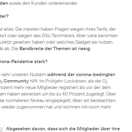
nden
sowie den Kunden untereinander.
der?
st alles. Die meisten haben Fragen wegen ihres Tarifs, der
rt oder wegen des DSL-Technikers. Aber viele berichten
zuletzt gesehen haben oder welches Gadget sie nutzen.
s ab. Die
Bandbreite der Themen ist riesig
.
Corona-Pandemie stark?
ie sehr unseren Nutzern
während der corona-bedingten
O
Community
hilft. Im Frühjahr-Lockdown, als die O
2
2
ent mehr neue Mitglieder registriert als vor der dem
gen haben seinerzeit um bis zu 40 Prozent zugelegt. Über
se normaleren Niveau eingepegelt. Aber wir beobachten,
ber wieder zugenommen hat und rechnen mit noch mehr
Abgesehen davon, dass sich die Mitglieder über ihre