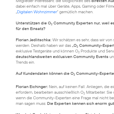
Mitglieder interessant: die Möglichkeit des
direkten Au
dabei einfach mal über Geräte, Apps, Gaming oder Film
„
Digitalen Wohnzimmer
“ gemütlich machen.
Unterstützen die O
Community Experten nur, weil es
2
für den Einsatz?
Florian Jedlitschka:
Wir schätzen es sehr, dass wir von
werden. Deshalb haben wir das
„O
Community-Exper
2
exklusive Testgeräte und können O
Produkte und Servic
2
deutschlandweiten exklusiven Community Events
un
Trends ein.
Auf Kundendaten können die O
Community-Experten 
2
Florian Eichinger:
Nein, auf keinen Fall. Anliegen, die e
erfordern, bearbeiten ausschließlich O
Mitarbeiter. Sie
2
wenn die Community-Experten eine Frage mal nicht b
man sagen muss: