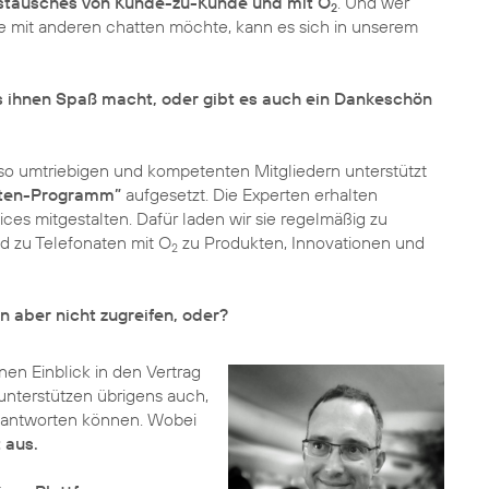
stausches von Kunde-zu-Kunde und mit O
. Und wer
2
e mit anderen chatten möchte, kann es sich in unserem
 ihnen Spaß macht, oder gibt es auch ein Dankeschön
 so umtriebigen und kompetenten Mitgliedern unterstützt
ten-Programm”
aufgesetzt. Die Experten erhalten
es mitgestalten. Dafür laden wir sie regelmäßig zu
d zu Telefonaten mit O
zu Produkten, Innovationen und
2
aber nicht zugreifen, oder?
inen Einblick in den Vertrag
 unterstützen übrigens auch,
eantworten können. Wobei