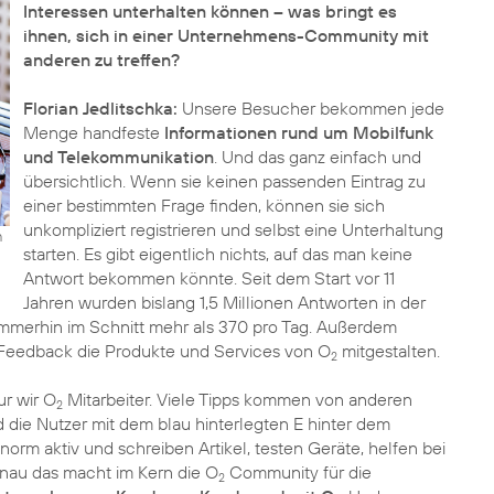
Interessen unterhalten können – was bringt es
ihnen, sich in einer Unternehmens-Community mit
anderen zu treffen?
Florian Jedlitschka:
Unsere Besucher bekommen jede
Menge handfeste
Informationen rund um Mobilfunk
und Telekommunikation
. Und das ganz einfach und
übersichtlich. Wenn sie keinen passenden Eintrag zu
einer bestimmten Frage finden, können sie sich
unkompliziert registrieren und selbst eine Unterhaltung
n
starten. Es gibt eigentlich nichts, auf das man keine
Antwort bekommen könnte. Seit dem Start vor 11
Jahren wurden bislang 1,5 Millionen Antworten in der
merhin im Schnitt mehr als 370 pro Tag. Außerdem
Feedback die Produkte und Services von O
mitgestalten.
2
ur wir O
Mitarbeiter. Viele Tipps kommen von anderen
2
nd die Nutzer mit dem blau hinterlegten E hinter dem
orm aktiv und schreiben Artikel, testen Geräte, helfen bei
au das macht im Kern die O
Community für die
2