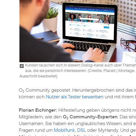
Kunden tauschen sich in diesem Dialog-Kanal auch über Theme
aus, die sie persönlich interessieren. (
Credits: Placeit
|
Montage,
Ausschnitt bearbeitet
)
O
Community gepostet. Heruntergebrochen sind das im
2
können sich
Nutzer als Tester bewerben
und mit ihrem 
Florian Eichinger:
Hilfestellung geben übrigens nicht n
Mitgliedern, wie den
O
Community-Experten
. Das si
2
Usernamen. Sie haben ein unglaubliches Wissen, sind en
Fragen rund um
Mobilfunk
,
DSL
oder MyHandy. Und gen