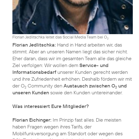
Florian Jedlitschka leitet das Social Media Team bei O
2
Florian Jedlitschka:
Hand in Hand arbeiten wir, das
stimmt. Aber an unseren Namen liegt das sicher nicht.
Eher daran, dass wir im gesamten Team alle das gleiche
Ziel verfolgen: Wir wollen dem
Service- und
Informationsbedarf
unserer Kunden gerecht werden
und ihre Zufriedenheit erhöhen. Deshalb fördern wir mit
der O
Community den
Austausch zwischen O
und
2
2
unseren Kunden
sowie den Kunden untereinander.
Was interessiert Eure Mitglieder?
Florian Eichinger:
Im Prinzip fast alles. Die meisten
haben Fragen wegen ihres Tarifs, der
Mobilfunkversorgung am Standort oder wegen des