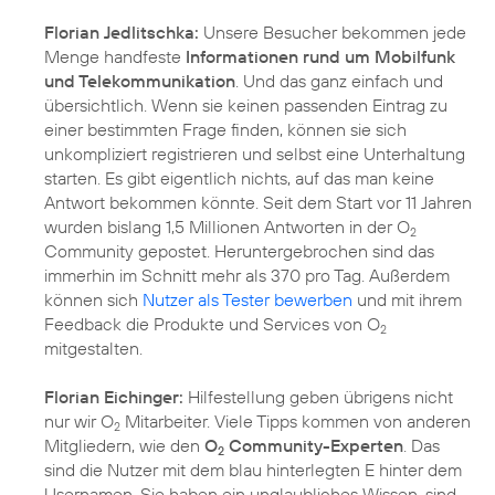
Florian Jedlitschka:
Unsere Besucher bekommen jede
Menge handfeste
Informationen rund um Mobilfunk
und Telekommunikation
. Und das ganz einfach und
übersichtlich. Wenn sie keinen passenden Eintrag zu
einer bestimmten Frage finden, können sie sich
unkompliziert registrieren und selbst eine Unterhaltung
starten. Es gibt eigentlich nichts, auf das man keine
Antwort bekommen könnte. Seit dem Start vor 11 Jahren
wurden bislang 1,5 Millionen Antworten in der O
2
Community gepostet. Heruntergebrochen sind das
immerhin im Schnitt mehr als 370 pro Tag. Außerdem
können sich
Nutzer als Tester bewerben
und mit ihrem
Feedback die Produkte und Services von O
2
mitgestalten.
Florian Eichinger:
Hilfestellung geben übrigens nicht
nur wir O
Mitarbeiter. Viele Tipps kommen von anderen
2
Mitgliedern, wie den
O
Community-Experten
. Das
2
sind die Nutzer mit dem blau hinterlegten E hinter dem
Usernamen. Sie haben ein unglaubliches Wissen, sind