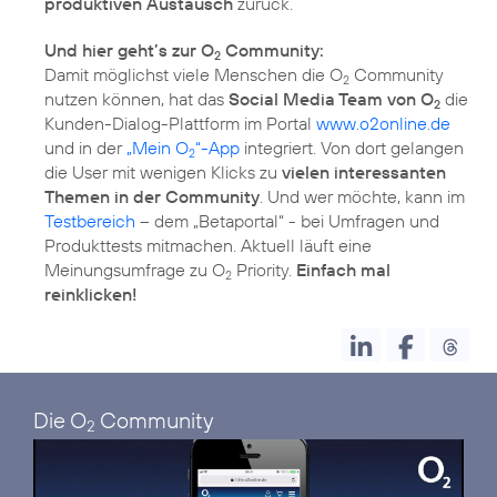
produktiven Austausch
zurück.
Und hier geht’s zur O
Community:
2
Damit möglichst viele Menschen die O
Community
2
nutzen können, hat das
Social Media Team von O
die
2
Kunden-Dialog-Plattform im Portal
www.o2online.de
und in der
„Mein O
“-App
integriert. Von dort gelangen
2
die User mit wenigen Klicks zu
vielen interessanten
Themen in der Community
. Und wer möchte, kann im
Testbereich
– dem „Betaportal“ - bei Umfragen und
Produkttests mitmachen. Aktuell läuft eine
Meinungsumfrage zu O
Priority.
Einfach mal
2
reinklicken!
Die O
Community
2