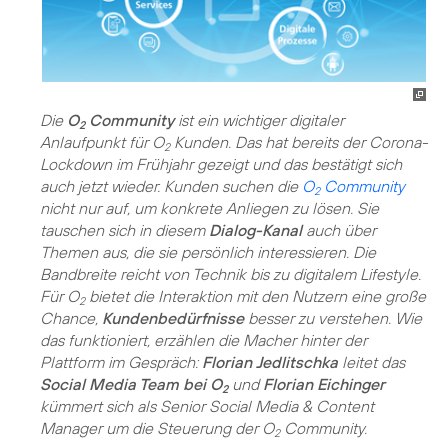
Die
O
Community
ist ein wichtiger digitaler
2
Anlaufpunkt für O
Kunden. Das hat bereits der Corona-
2
Lockdown im Frühjahr gezeigt und das bestätigt sich
auch jetzt wieder. Kunden suchen die
O
Community
2
nicht nur auf, um konkrete Anliegen zu lösen. Sie
tauschen sich in diesem
Dialog-Kanal
auch über
Themen aus, die sie persönlich interessieren. Die
Bandbreite reicht von Technik bis zu digitalem Lifestyle.
Für O
bietet die Interaktion mit den Nutzern eine große
2
Chance,
Kundenbedürfnisse
besser zu verstehen. Wie
das funktioniert, erzählen die Macher hinter der
Plattform im Gespräch:
Florian Jedlitschka
leitet das
Social Media Team bei O
und
Florian Eichinger
2
kümmert sich als Senior Social Media & Content
Manager um die Steuerung der O
Community.
2