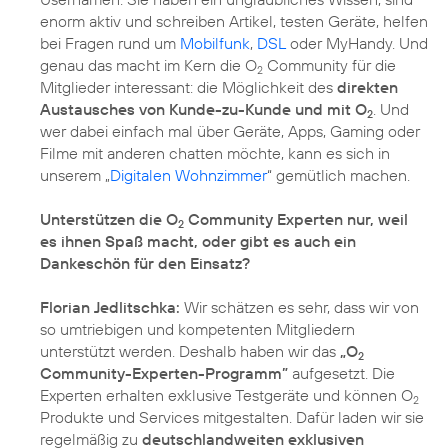
enorm aktiv und schreiben Artikel, testen Geräte, helfen
bei Fragen rund um
Mobilfunk
,
DSL
oder MyHandy. Und
genau das macht im Kern die O
Community für die
2
Mitglieder interessant: die Möglichkeit des
direkten
Austausches von Kunde-zu-Kunde und mit O
. Und
2
wer dabei einfach mal über Geräte, Apps, Gaming oder
Filme mit anderen chatten möchte, kann es sich in
unserem „
Digitalen Wohnzimmer
“ gemütlich machen.
Unterstützen die O
Community Experten nur, weil
2
es ihnen Spaß macht, oder gibt es auch ein
Dankeschön für den Einsatz?
Florian Jedlitschka:
Wir schätzen es sehr, dass wir von
so umtriebigen und kompetenten Mitgliedern
unterstützt werden. Deshalb haben wir das
„O
2
Community-Experten-Programm”
aufgesetzt. Die
Experten erhalten exklusive Testgeräte und können O
2
Produkte und Services mitgestalten. Dafür laden wir sie
regelmäßig zu
deutschlandweiten exklusiven