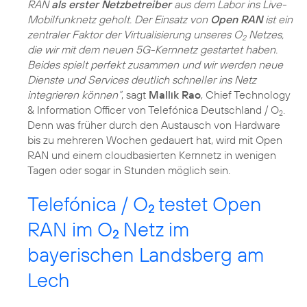
RAN
als erster Netzbetreiber
aus dem Labor ins Live-
Mobilfunknetz geholt. Der Einsatz von
Open RAN
ist ein
zentraler Faktor der Virtualisierung unseres O
Netzes,
2
die wir mit dem neuen 5G-Kernnetz gestartet haben.
Beides spielt perfekt zusammen und wir werden neue
Dienste und Services deutlich schneller ins Netz
integrieren können“
, sagt
Mallik Rao
, Chief Technology
& Information Officer von Telefónica Deutschland / O
.
2
Denn was früher durch den Austausch von Hardware
bis zu mehreren Wochen gedauert hat, wird mit Open
RAN und einem cloudbasierten Kernnetz in wenigen
Tagen oder sogar in Stunden möglich sein.
Telefónica / O
testet Open
2
RAN im O
Netz im
2
bayerischen Landsberg am
Lech