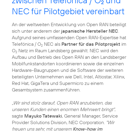
zwischen Telefónica / O
und
2
NEC für Pilotgebiet vereinbart
An der weltweiten Entwicklung von Open RAN beteiligt
sich unter anderem der
japanische Hersteller NEC
.
Aufgrund seines umfassenden Open RAN-Expertise hat
Telefónica / O
NEC als
Partner für das Pilotprojekt
im
2
O
Netz im Raum Landsberg gewählt. NEC wird den
2
Aufbau und Betrieb des Open RAN an den Landsberger
Mobilfunkstandorten koordinieren sowie die einzelnen
Hardware-Baugruppen und die Software der weiteren
beteiligten Unternehmen wie Dell, Intel, Altiostar, Xilinx,
Red Hat, GigaTera und Supermicro zu einem
Gesamtsystem zusammenführen.
„Wir sind stolz darauf, Open RAN anzubieten, das
unseren Kunden einen enormen Mehrwert bringt"
,
sagte
Mayuko Tatewaki
, General Manager, Service
Provider Solutions Division, NEC Corporation.
"Wir
freuen uns sehr, mit unserem
Know-how im