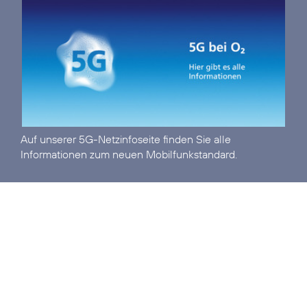
Auf unserer
5G-Netzinfoseite
finden Sie alle
Informationen zum neuen Mobilfunkstandard.