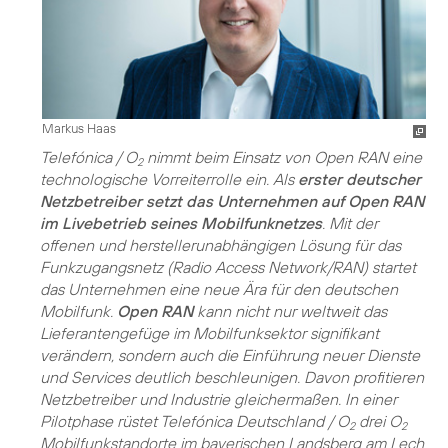
Markus Haas
Telefónica / O
nimmt beim Einsatz von Open RAN eine
2
technologische Vorreiterrolle ein. Als
erster deutscher
Netzbetreiber setzt das Unternehmen auf Open RAN
im Livebetrieb seines Mobilfunknetzes
. Mit der
offenen und herstellerunabhängigen Lösung für das
Funkzugangsnetz (Radio Access Network/RAN) startet
das Unternehmen eine neue Ära für den deutschen
Mobilfunk.
Open RAN
kann nicht nur weltweit das
Lieferantengefüge im Mobilfunksektor signifikant
verändern, sondern auch die Einführung neuer Dienste
und Services deutlich beschleunigen. Davon profitieren
Netzbetreiber und Industrie gleichermaßen. In einer
Pilotphase rüstet Telefónica Deutschland / O
drei O
2
2
Mobilfunkstandorte im bayerischen Landsberg am Lech