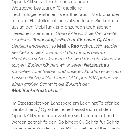
Open RAN schafft nicht nur eine neue
Wettbewerbssituation für etablierte
Technologiehersteller. Es eröffnet auch Marktchancen
für neue Hersteller mit innovativen Ideen. Sie können
aus an den Mobilfunk angrenzenden technischen
Bereichen stammen.
„Open RAN wird die Bandbreite
möglicher
Technologie-Partner für unser O
Netz
2
deutlich erweitern“
, so
Mallik Rao
weiter.
„Wir werden
flexibel auf die Anbieter mit den für uns besten
Produkten setzen können. Das wird für mehr Diversität
sorgen. Zudem können wir unseren
Netzausbau
schneller vorantreiben und unseren Kunden eine noch
bessere Netzqualität bieten. Mit Open RAN gehen wir
einen großen Schritt in die Zukunft der
Mobilfunkinfrastruktur
.“
Im Stadtgebiet von Landsberg am Lech hat Telefónica
Deutschland / O
aktuell eine Basisstation mit dem
2
Open RAN verbunden, weitere sind vorbereitet und
werden zeitnah folgen. So bindet O
Schritt für Schritt
2
immer mehr Kunden in das Pilotprojekt ein. Über die Art